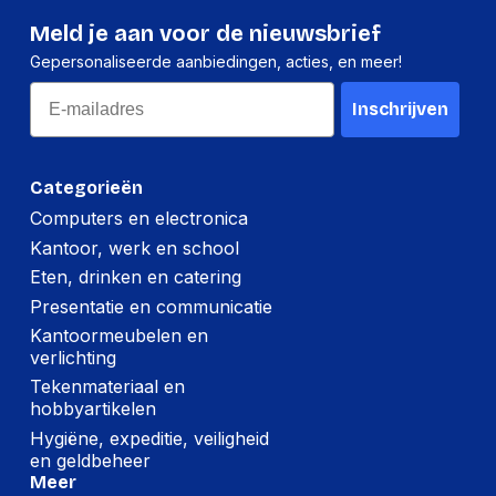
Hoogte:
16 millimeter
Meld je aan voor de nieuwsbrief
Gepersonaliseerde aanbiedingen, acties, en meer!
Lengte:
308 millimeter
Email
Gewicht:
164 gram
Inschrijven
Per doos
Categorieën
Hoeveelheid:
12 stuks
Computers en electronica
Kantoor, werk en school
Breedte:
104 millimeter
Eten, drinken en catering
Hoogte:
244 millimeter
Presentatie en communicatie
Lengte:
345 millimeter
Kantoormeubelen en
verlichting
Gewicht:
2434 gram
Tekenmateriaal en
hobbyartikelen
Hygiëne, expeditie, veiligheid
en geldbeheer
Meer