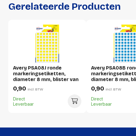
Gerelateerde Producten
Productformaat
Lengte
145 mm
Breedte
90 mm
Hoogte
2 mm
Gewicht
12 g
Avery PSA08J ronde
Avery PSA08B ron
markeringsetiketten,
markeringsetikett
diameter 8 mm, blister van
diameter 8 mm, bl
Verpakking
490 stuks, geel
490 stuks, lichtbl
0,90
0,90
incl. BTW
incl. BTW
Per stuk
Direct
Direct
Leverbaar
Leverbaar
Hoeveelheid:
1 stuk
Breedte:
90 millimeter
Hoogte:
2 millimeter