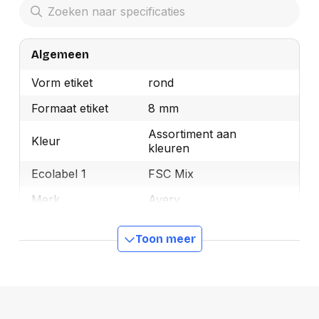
Algemeen
Vorm etiket
rond
Formaat etiket
8 mm
Assortiment aan
Kleur
kleuren
Ecolabel 1
FSC Mix
Merk
Avery
OEMCode
PSA08MX
Toon meer
Manufacturer Part
PSA08MX
Number
Ecologisch
Ja
GTIN
5014702026324