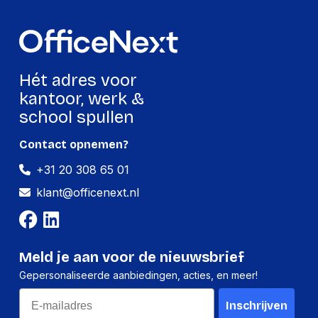
Lengte:
145 millimeter
Gewicht:
12 gram
Hét adres voor
Per doos
kantoor, werk &
Hoeveelheid:
10 stuks
school spullen
Breedte:
90 millimeter
Contact opnemen?
Hoogte:
15 millimeter
+31 20 308 65 01
Lengte:
150 millimeter
klant@officenext.nl
Gewicht:
122 gram
Meld je aan voor de nieuwsbrief
Gepersonaliseerde aanbiedingen, acties, en meer!
Email
Inschrijven