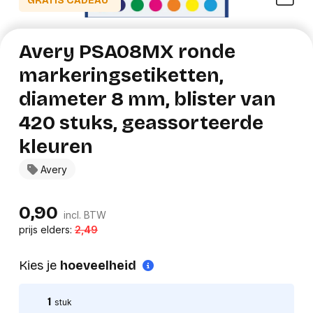
GRATIS CADEAU*
Avery PSA08MX ronde
markeringsetiketten,
diameter 8 mm, blister van
420 stuks, geassorteerde
kleuren
Avery
0,90
incl. BTW
prijs elders:
2,49
Kies je
hoeveelheid
1
stuk