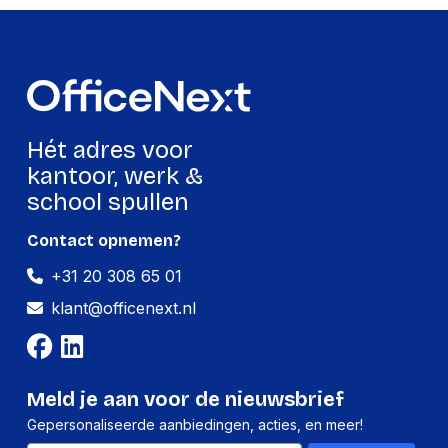
Design
Type koeling
Actief
Type product
Mini PC barebone
Type behuizing
UCFF
Hét adres voor
kantoor, werk &
Kabelslot sleuf type
Kensington
school spullen
VESA-montage
Ja
Contact opnemen?
Bevestigingsmogelijkheid
Ja
voor kabelslot
+31 20 308 65 01
klant@officenext.nl
Energie
Soort voeding
Externe AC-adapter
Meld je aan voor de nieuwsbrief
Netvoeding
90 W
Gepersonaliseerde aanbiedingen, acties, en meer!