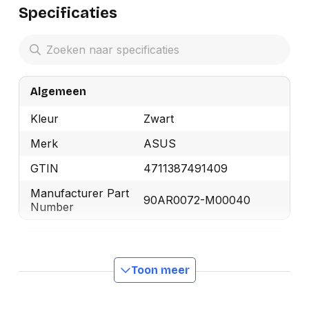
Specificaties
Algemeen
Kleur
Zwart
Merk
ASUS
GTIN
4711387491409
Manufacturer Part
90AR0072-M00040
Number
Audio
Toon meer
Ingebouwde
Nee
luidsprekers