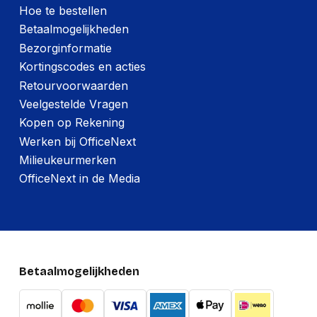
Intel
familie
Hoe te bestellen
Betaalmogelijkheden
Ingebouwde
Ja
Bezorginformatie
grafische adapter
Kortingscodes en acties
Retourvoorwaarden
Inhoud van de verpakking
Veelgestelde Vragen
Snelstartgids
Ja
Kopen op Rekening
Werken bij OfficeNext
Inclusief netsnoer
Ja
Milieukeurmerken
OfficeNext in de Media
Netwerk
Wifi-standaard
Wi-Fi 6E (802.11ax)
Bluetooth-versie
5.3
WLAN-controller-
Intel Wi-Fi 6E AX211
Betaalmogelijkheden
model
802.11a, 802.11b,
802.11g, Wi-Fi 4