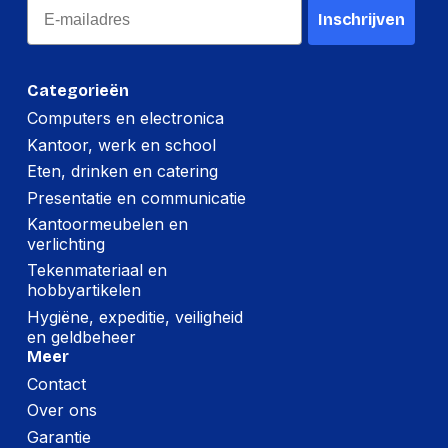
Email
Geheugen
Inschrijven
Geheugen kanaal
Dubbelkanaals
Geheugen slots type
SO-DIMM
Categorieën
Computers en electronica
Aantal geheugenslots
2
Kantoor, werk en school
Ondersteunde
DDR5-SDRAM
Eten, drinken en catering
geheugen types
Presentatie en communicatie
Supported memory
5600 MHz
Kantoormeubelen en
clock speeds
verlichting
Maximum intern
Tekenmateriaal en
96 GB
geheugen
hobbyartikelen
Hygiëne, expeditie, veiligheid
en geldbeheer
Grafisch
Meer
Contact
On-board graphics
Intel Graphics
adapter model
Over ons
Garantie
Grafische adapter-