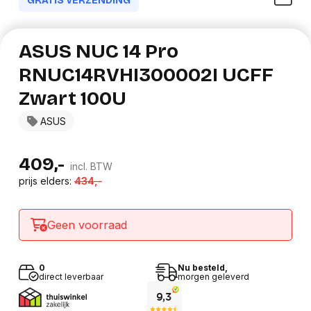
GRATIS VERZENDING
ASUS NUC 14 Pro
RNUC14RVHI300002I UCFF
Zwart 100U
ASUS
409,-
incl. BTW
prijs elders:
434,-
Geen voorraad
0
Nu besteld,
direct leverbaar
morgen geleverd