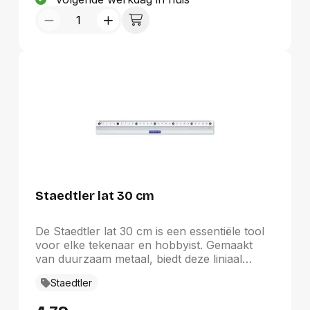
slipstop aan de achterkant houdt de liniaal
stevig op zijn plaats, wat het tekenen en
snijden vergemakkelijkt.
Staedtler lat 30 cm
De Staedtler lat 30 cm is een essentiële tool
voor elke tekenaar en hobbyist. Gemaakt
van duurzaam metaal, biedt deze liniaal
zowel precisie als stevigheid. De transparante
Staedtler
kleur zorgt ervoor dat lijnen en details goed
zichtbaar zijn, zonder afleiding. Voor