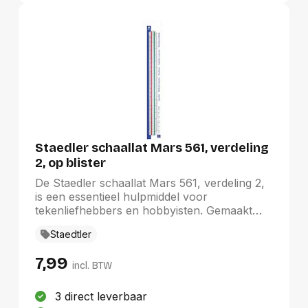
Staedler schaallat Mars 561, verdeling
2, op blister
De Staedler schaallat Mars 561, verdeling 2,
is een essentieel hulpmiddel voor
tekenliefhebbers en hobbyisten. Gemaakt
van duurzaam wit kunststof, biedt deze
Staedtler
schaallat gekleurde groeven voor
eenvoudige schaalidentificatie, wat zorgt
7,99
voor nauwkeurige metingen en gedetailleerde
incl. BTW
ontwerpen. De praktische blisterverpakking
maakt het eenvoudig om deze tool mee te
3 direct leverbaar
nemen en op te bergen, waardoor het een