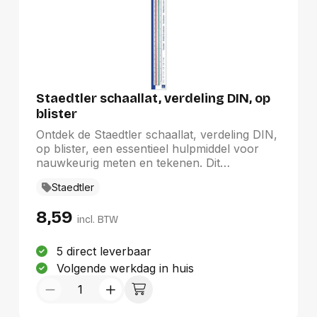
Staedtler schaallat, verdeling DIN, op
blister
Ontdek de Staedtler schaallat, verdeling DIN,
op blister, een essentieel hulpmiddel voor
nauwkeurig meten en tekenen. Dit
hoogwaardige product van het
Staedtler
gerenommeerde merk Staedtler is
ontworpen volgens DIN-normen, wat
8,59
precisie en betrouwbaarheid garandeert in al
incl. BTW
uw projecten. Geleverd in een handige
blisterverpakking, is het een praktische
5 direct leverbaar
aanvulling op uw tekenmateriaal. Ideaal voor
Volgende werkdag in huis
hobbyisten en professionals die
gedetailleerde ontwerpen en schetsen willen
creëren.