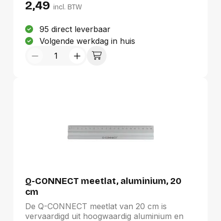
2,49
progressieve graduaties en visuele
incl. BTW
merktekens om de 5 cm, biedt hij optimale
helderheid en precisie. Inclusief een handige
95 direct leverbaar
ophangetui, is deze winkelhaak ideaal voor
Volgende werkdag in huis
zowel hobbyisten als professionals in
tekenmateriaal en hobbyartikelen.
Q-CONNECT meetlat, aluminium, 20
cm
De Q-CONNECT meetlat van 20 cm is
vervaardigd uit hoogwaardig aluminium en