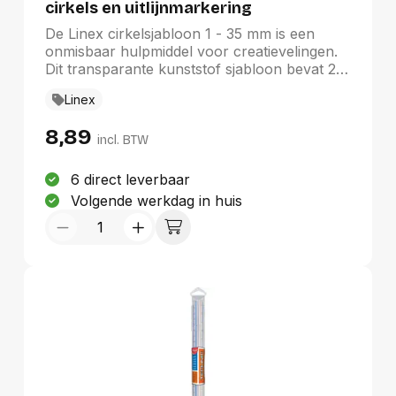
cirkels en uitlijnmarkering
De Linex cirkelsjabloon 1 - 35 mm is een
onmisbaar hulpmiddel voor creatievelingen.
Dit transparante kunststof sjabloon bevat 22
cirkels met diameters van 1 tot 35 mm,
Linex
compleet met schaalindelingen voor precieze
uitlijning. De handige uitlijnmarkering maakt
8,89
het eenvoudig om het midden van de cirkels
incl. BTW
te bepalen. Met zijn groene kleur en
praktische ophangetui is dit sjabloon een
6 direct leverbaar
waardevolle aanvulling op uw tekenmateriaal
Volgende werkdag in huis
en hobbyartikelen.