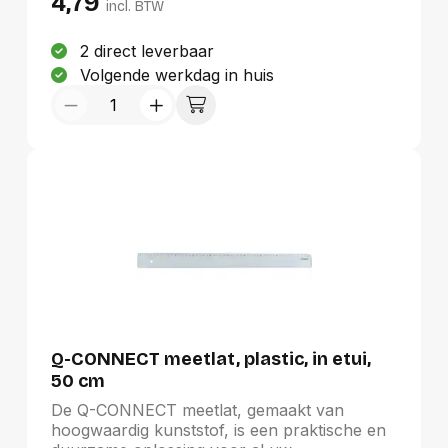
4,79
praktische opslag wordt de liniaal geleverd in
incl. BTW
een handige ophangetui. Ideaal voor
tekenmateriaal en hobbyartikelen,
2 direct leverbaar
garandeert de Staedtler lat nauwkeurige
Volgende werkdag in huis
metingen en stimuleert creativiteit in elk
project.
Q-CONNECT meetlat, plastic, in etui,
50 cm
De Q-CONNECT meetlat, gemaakt van
hoogwaardig kunststof, is een praktische en