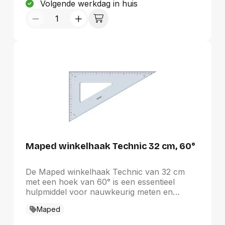
Volgende werkdag in huis
waardevolle aanvulling is op uw
tekenmateriaal en hobbyartikelen.
Maped winkelhaak Technic 32 cm, 60°
De Maped winkelhaak Technic van 32 cm
met een hoek van 60° is een essentieel
hulpmiddel voor nauwkeurig meten en
tekenen. Deze transparante winkelhaak is
Maped
voorzien van UV-inkts graduaties, wat zorgt
voor een langdurige leesbaarheid. Met