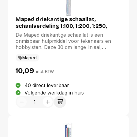
Maped driekantige schaallat,
schaalverdeling 1:100, 1:200, 1:250,
1:300, 1:400, 1:500, blauw
De Maped driekantige schaallat is een
onmisbaar hulpmiddel voor tekenaars en
hobbyisten. Deze 30 cm lange liniaal,
gemaakt van hoogwaardige kunststof, biedt
Maped
nauwkeurige schaalverdelingen van 1:100 tot
1:500 in een levendige blauwe kleur. Dankzij
10,09
de unieke driekantige vorm ligt de liniaal
incl. BTW
comfortabel in de hand, wat zorgt voor
optimale controle en precisie. Ideaal voor het
40 direct leverbaar
maken van gedetailleerde tekeningen en
Volgende werkdag in huis
plannen, maakt deze schaallat meten
eenvoudig en efficiënt.