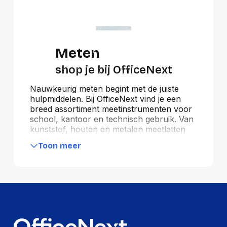
Meten
shop je bij OfficeNext
Nauwkeurig meten begint met de juiste
hulpmiddelen. Bij OfficeNext vind je een
breed assortiment meetinstrumenten voor
school, kantoor en technisch gebruik. Van
kunststof, houten en metalen meetlatten
tot schaallatten, geodriehoeken en
Toon meer
gradenbogen – wij bieden de precisie die jij
nodig hebt. Ook voor winkelhaken,
tekensets en symbolen kun je bij ons
terecht. Kies uit topmerken zoals Maped,
Staedtler, Linex en Rotring. Bestel nu bij
OfficeNext en meet met de hoogste
nauwkeurigheid!