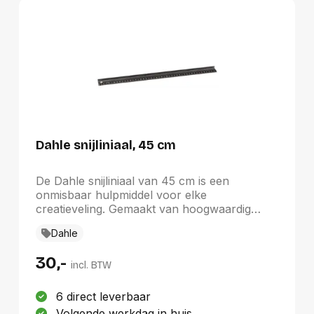
Van A tot Z
Van Z tot A
Nieuwste eerst
Oudste eerst
Goedkoopste eerst
Duurste eerst
Dahle snijliniaal, 45 cm
De Dahle snijliniaal van 45 cm is een
onmisbaar hulpmiddel voor elke
creatieveling. Gemaakt van hoogwaardig
zwart geanodiseerd aluminium, biedt deze
Dahle
liniaal zowel duurzaamheid als precisie. De
goed zichtbare cm-schaalverdeling en de 4
30,-
mm hoge snijlijst zorgen voor nauwkeurige
incl. BTW
snedes. Met een snijbescherming van 12,5
mm worden verwondingen aan vingers
6 direct leverbaar
effectief voorkomen. De 15 mm brede
Volgende werkdag in huis