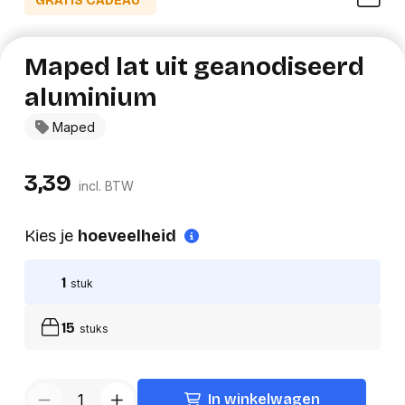
GRATIS CADEAU*
Maped lat uit geanodiseerd
aluminium
Maped
3,39
incl. BTW
Kies je
hoeveelheid
1
stuk
15
stuks
In winkelwagen