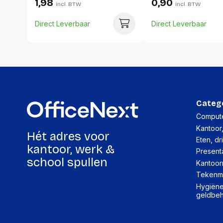
1,98
0,90
incl. BTW
incl. BTW
Direct Leverbaar
Direct Leverbaar
Categ
Compute
Kantoor
Hét adres voor
Eten, dr
kantoor, werk &
Present
school spullen
Kantoor
Tekenma
Hygiëne,
geldbe