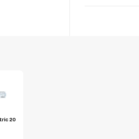
Productformaat
Lengte
Breedte
Hoogte
Gewicht
Verpakking
Per stuk
Hoeveelheid:
Breedte:
ric 20
Hoogte:
Lengte: