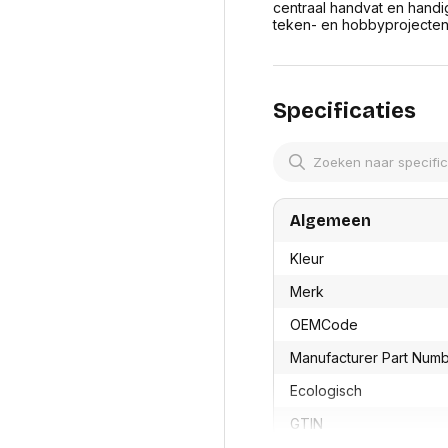
res
centraal handvat en handi
Laptopt
Beamer accesoires
teken- en hobbyprojecten,
elefonie en
Rugtass
es
Alles in Beamers en accesoires
Alles in 
en koffer
s, oortjes en
Netwerk en internet
Specificaties
ires
Mesh wifi systemen
Organi
 headsets
Bedrade routers
Muismatt
oons
Draadloze routers
Documen
Netwerk extenders
Beeldsch
ens
Netwerk switches
Voet-, a
ccessoires
Algemeen
Netwerkkaarten
ruggens
eadsets, oortjes en
Netwerk transceiver modules
Toetsen
Kleur
es
Werkstat
Alles in Netwerk en internet
Merk
Alles in 
OEMCode
Manufacturer Part Num
Ecologisch
GTIN