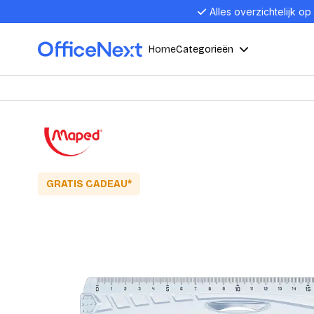
Alles overzichtelijk op
Home
Categorieën
Compu
Computers en electronica
Laptop
Kantoor, werk en school
Laptops
Desktop
GRATIS CADEAU*
Alles in 
Eten, drinken en catering
Barebon
Alles in L
Presentatie en communicatie
Monitor
Computer
Curved M
Kantoormeubelen en verlichting
Display p