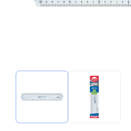
Alles in M
Tekenmateriaal en
hobbyartikelen
Tablets
Tablets
Hygiëne, expeditie, veiligheid en
Handtek
geldbeheer
Tabletto
Tabletbe
Tablet s
Pencil
Pencil ac
Alles in T
Telefon
accesso
Smartpho
Smartwat
accessor
A/V conf
Apple ka
Telecom 