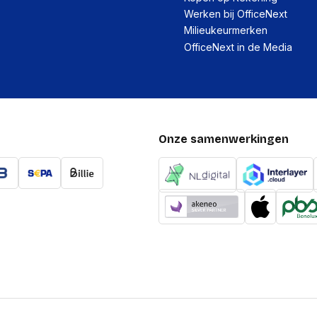
Gewicht:
Werken bij OfficeNext
Milieukeurmerken
OfficeNext in de Media
Onze samenwerkingen