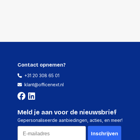
18 gram
20 stuks
95 millimeter
80 millimeter
380 millimeter
Contact opnemen?
448 gram
+31 20 308 65 01
klant@officenext.nl
3600 stuks
Meld je aan voor de nieuwsbrief
-
Gepersonaliseerde aanbiedingen, acties, en meer!
-
Email
-
Inschrijven