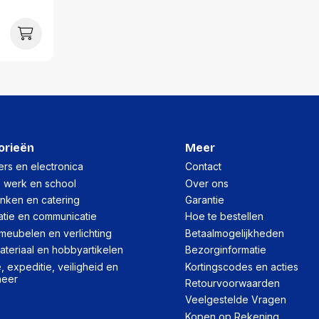
Gewicht:
Per doos
Hoeveelheid:
Breedte:
Hoogte:
Lengte:
orieën
Meer
Gewicht:
rs en electronica
Contact
, werk en school
Over ons
inken en catering
Garantie
Per pallet
atie en communicatie
Hoe te bestellen
Hoeveelheid:
meubelen en verlichting
Betaalmogelijkheden
teriaal en hobbyartikelen
Bezorginformatie
Breedte:
 expeditie, veiligheid en
Kortingscodes en acties
heer
Hoogte:
Retourvoorwaarden
Veelgestelde Vragen
Lengte:
Kopen op Rekening