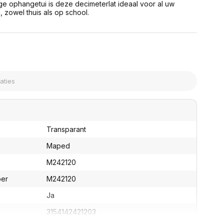
ge ophangetui is deze decimeterlat ideaal voor al uw
assen
(Point of Sale)
 zowel thuis als op school.
en
Mobiele pinautomaten
Laptoptassen, rugtassen
Alles in Betaaloplossingen POS
s
(Point of Sale)
satie en comfort
en en polssteunen
tenhouders
ermfilters
rm- en
teunen
bordlades
Transparant
ions
Maped
Organisatie en comfort
M242120
ber
M242120
Ja
3154142421203