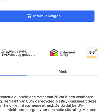
USB Sticks
 computer
Geheugenkaarten
ires
SSD behuizing
Computeraccessoires
In winkelwagen
Kaartlezers
Alles in Datadragers
ter
nenten
Data-opberging
enmodules
Voor CD/DVD
or
Alles in Data-opberging
arten
Nu besteld,
bord
dinsdag geleverd
Multimedia
r behuizing
Bluetooth Speakers
aarten
Mediaspelers
Merk
en
DJ Gear
ekaarten
Fototoestellen
schijfstations
Fotoprinter
 Computer componenten
Fotocamera accessoires
ometric dubbele decimeter van 20 cm is een onmisbare
Alles in Multimedia
ing. Gemaakt van 80% gerecycled plastic, combineert deze
tassen,
aamheid met milieuvriendelijkheid. De duidelijke UV-
sen en koffers
 antivlekboord zorgen voor een nette uitstraling. Met een
Betaaloplossingen POS