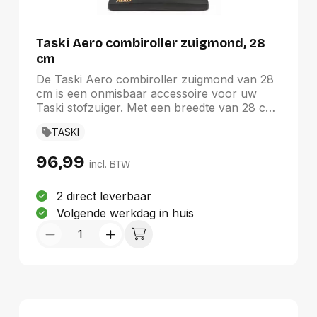
Goedkoopste eerst
Duurste eerst
Taski Aero combiroller zuigmond, 28
cm
De Taski Aero combiroller zuigmond van 28
cm is een onmisbaar accessoire voor uw
Taski stofzuiger. Met een breedte van 28 cm
en een aansluiting van 32 mm biedt deze
TASKI
zuigmond krachtige en efficiënte reiniging.
Het elegante zwarte ontwerp voegt een
96,99
stijlvolle touch toe aan uw
incl. BTW
schoonmaakapparatuur. Geschikt voor
zowel harde vloeren als tapijten, biedt deze
2 direct leverbaar
combiroller veelzijdigheid en gebruiksgemak
Volgende werkdag in huis
in uw schoonmaakroutine.