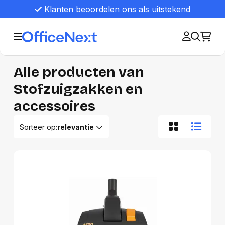
Klanten beoordelen ons als uitstekend
Alle producten van
Stofzuigzakken en
accessoires
Sorteer op:
relevantie
Relevantie
Van A tot Z
Van Z tot A
Nieuwste eerst
Oudste eerst