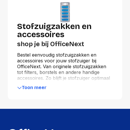
Stofzuigzakken en
accessoires
shop je bij OfficeNext
Bestel eenvoudig stofzuigzakken en
accessoires voor jouw stofzuiger bij
OfficeNext. Van originele stofzuigzakken
tot filters, borstels en andere handige
accessoires. Zo blijft je stofzuiger optimaal
presteren en blijft jouw werkplek schoon
Toon meer
en fris. Wij leveren snel uit voorraad en
bieden alleen producten van betrouwbare
merken. Bestel vandaag nog bij OfficeNext.