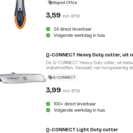
het een robuuste constructie met veelzijdi
Maped Office
als creatief gebruik binnen de kantoormateria
3,59
incl. BTW
24 direct leverbaar
Volgende werkdag in huis
Q-CONNECT Heavy Duty cutter, uit 
De Q-CONNECT Heavy Duty cutter, uit metaa
snijbehoeften. Gemaakt van hoogwaardig al
en een elegante zilveren afwerking. Het me
een automatische blokkering voor extra veili
Q-CONNECT
professioneel als thuisgebruik en behoort t
cutters.
3,99
incl. BTW
100+ direct leverbaar
Volgende werkdag in huis
Q-CONNECT Light Duty cutter