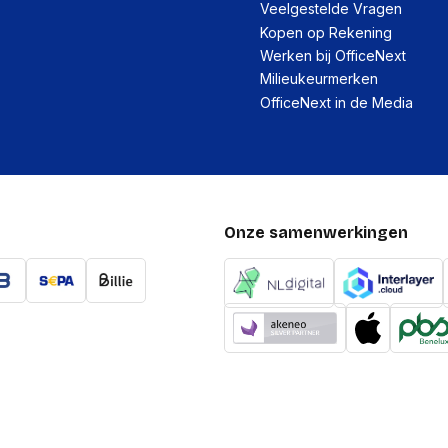
Veelgestelde Vragen
Kopen op Rekening
Werken bij OfficeNext
Milieukeurmerken
OfficeNext in de Media
Onze samenwerkingen