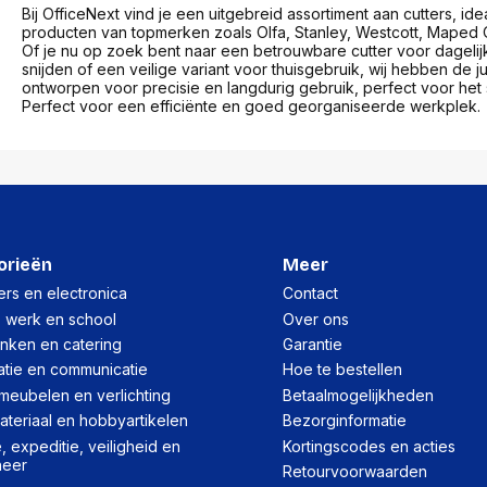
Bij OfficeNext vind je een uitgebreid assortiment aan cutters, i
producten van topmerken zoals Olfa, Stanley, Westcott, Maped 
Of je nu op zoek bent naar een betrouwbare cutter voor dagelij
snijden of een veilige variant voor thuisgebruik, wij hebben de 
ontworpen voor precisie en langdurig gebruik, perfect voor het s
Perfect voor een efficiënte en goed georganiseerde werkplek.
orieën
Meer
rs en electronica
Contact
, werk en school
Over ons
inken en catering
Garantie
atie en communicatie
Hoe te bestellen
meubelen en verlichting
Betaalmogelijkheden
teriaal en hobbyartikelen
Bezorginformatie
 expeditie, veiligheid en
Kortingscodes en acties
heer
Retourvoorwaarden