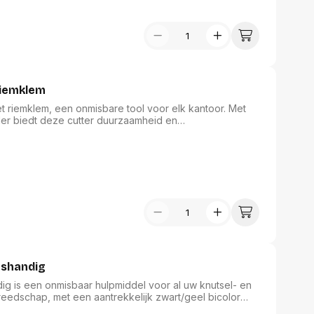
assen
(Point of Sale)
en
Mobiele pinautomaten
Laptoptassen, rugtassen
Alles in Betaaloplossingen POS
s
(Point of Sale)
satie en comfort
riemklem
en en polssteunen
 riemklem, een onmisbare tool voor elk kantoor. Met
tenhouders
er biedt deze cutter duurzaamheid en
ermfilters
e mesjes garanderen langdurig gebruik. Het moderne
raling toe aan uw werkplek. Ideaal voor het knippen van
rm- en
er dagelijkse taken efficiënter en gemakkelijker.
teunen
bordlades
ions
Organisatie en comfort
tshandig
ig is een onmisbaar hulpmiddel voor al uw knutsel- en
eedschap, met een aantrekkelijk zwart/geel bicolor
. Geschikt voor papier en diverse materialen, combineert