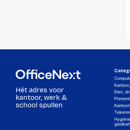
Categ
Compute
Kantoor
Hét adres voor
Eten, dr
kantoor, werk &
Present
school spullen
Kantoor
Tekenma
Hygiëne,
geldbe