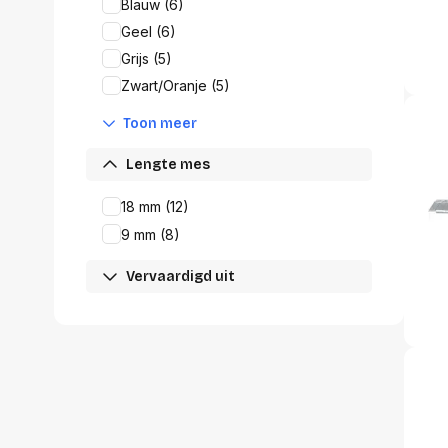
accessoi
Blauw (6)
Alles in T
Geel (6)
accessoir
Grijs (5)
Zwart/Oranje (5)
Headset
accesso
Toon meer
Computer
Koptelef
Lengte mes
Oortjes
Oorkuss
18 mm (12)
Overig a
9 mm (8)
Alles in H
accessoir
Vervaardigd uit