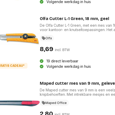
Volgende werkdag in huis
Bevestigingssystemen
onitoren en displays
Overige
toebehoren
accesso
Alles in Bevestigingssystemen
Alles in 
 en accessoires
en standaards
Olfa Cutter L-1 Green, 18 mm, geel
De Olfa Cutter L-1 Green, met een mes van 1
Compu
eningpads
Printers en scanners
voor kantoor- en knutseltoepassingen. Het 
compo
etsenborden
antislipsysteem zorgt voor een stevige grip.
Multifunctionele inkjetprinters
Gemaakt van 100% gerecycled ABS in een opv
Olfa
huizing
Geheug
Multifunctionele laserprinters
functionaliteit maar ook stijl toe aan uw werk
creenprotectors
process
Grootformaat printers
8,69
Videoka
incl. BTW
Laserprinters
cessoires
Moeder
Inkjetprinters
Koeling
19 direct leverbaar
ablets en accessoires
Dot matrix printers
Compute
RATIS CADEAU*
Volgende werkdag in huis
Toebehoren voor printers
Geluidsk
ie en
Scanners
Voeding
ires
Transparanten
Interfac
Maped cutter mes van 9 mm, geleve
Toebehoren voor 3D
nes en accessoires
Optische 
printers
De Maped cutter mes van 9 mm is een veelzi
ches en
Alles in
knipbehoeften. Met intrekbare mesjes en ee
ies
Alles in Printers en scanners
veiligheid tijdens gebruik. De stijlvolle gri
erence
kantoorbenodigdheden. Inclusief 10 extra st
Maped Office
bels
Laptop
gebruik, waardoor het een onmisbaar hulpmid
Beamers en accesoires
rugtas
overige
2,80
Beamer
incl. BTW