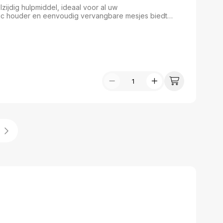
ijdig hulpmiddel, ideaal voor al uw
tic houder en eenvoudig vervangbare mesjes biedt
De automatische blokkering van het mes zorgt voor extra
olle zwart/groene kleur combineert deze cutter
ect voor zowel thuis als op kantoor.