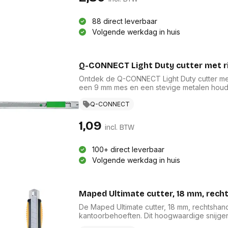
res
Laptopt
Beamer accesoires
elefonie en
Rugtass
88 direct leverbaar
es
Alles in Beamers en accesoires
Alles in 
Volgende werkdag in huis
en koffer
s, oortjes en
Netwerk en internet
ires
Mesh wifi systemen
Organi
Q-CONNECT Light Duty cutter met 
 headsets
Bedrade routers
Muismatt
Ontdek de Q-CONNECT Light Duty cutter met
oons
Draadloze routers
Documen
een 9 mm mes en een stevige metalen houd
Netwerk extenders
Beeldsch
betrouwbaarheid. De eenvoudig vervangbar
ens
Netwerk switches
grijs-groene ontwerp voegt een frisse uitst
Q-CONNECT
Voet-, a
ccessoires
papier en lichte materialen, maakt deze cutt
Netwerkkaarten
ruggens
1,09
eadsets, oortjes en
Netwerk transceiver modules
Toetsen
incl. BTW
es
Werkstat
Alles in Netwerk en internet
Alles in 
100+ direct leverbaar
Volgende werkdag in huis
Maped Ultimate cutter, 18 mm, rech
De Maped Ultimate cutter, 18 mm, rechtshand
kantoorbehoeften. Dit hoogwaardige snijger
ontwerp, biedt uitstekende grip en precisie