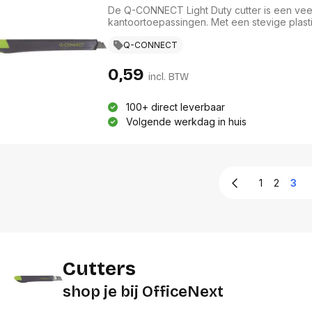
De Q-CONNECT Light Duty cutter is een veelz
kantoortoepassingen. Met een stevige plas
deze cutter gebruiksgemak en efficiëntie. 
veiligheid tijdens het gebruik. In een stijlv
Q-CONNECT
functionaliteit met een modern ontwerp, perf
0,59
incl. BTW
100+ direct leverbaar
Volgende werkdag in huis
1
2
3
Cutters
shop je bij OfficeNext