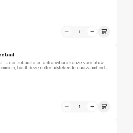
gheid. Een betrouwbare keuze voor zowel professioneel
al familie.
metaal
l, is een robuuste en betrouwbare keuze voor al uw
uminium, biedt deze cutter uitstekende duurzaamheid
s van 18 mm is eenvoudig verstelbaar en beschikt over
gheid tijdens gebruik. Deze cutter is ideaal voor zowel
ot de productfamilie van kantoormateriaal - scharen en