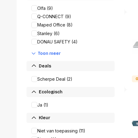
Alles in M
Olfa (9)
Tekenmateriaal en
hobbyartikelen
Q-CONNECT (9)
Tablets
Maped Office (8)
Tablets
Hygiëne, expeditie, veiligheid en
Stanley (6)
Handtek
geldbeheer
Tabletto
DONAU SAFETY (4)
Tabletbe
Tablet s
Toon meer
Pencil
Deals
Pencil ac
Alles in T
Scherpe Deal (2)
G
Telefon
Ecologisch
accesso
Smartpho
Ja (1)
Smartwat
accessor
Kleur
A/V conf
Apple ka
Niet van toepassing (11)
Telecom 