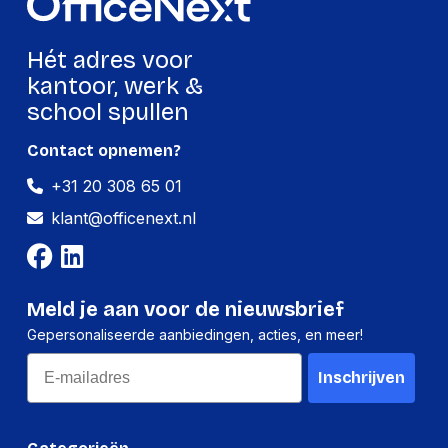
Hoeveelheid:
6 stuks
Breedte:
27 millimeter
Hét adres voor
Hoogte:
80 millimeter
kantoor, werk &
school spullen
Lengte:
170 millimeter
Gewicht:
85 gram
Contact opnemen?
+31 20 308 65 01
klant@officenext.nl
Meld je aan voor de nieuwsbrief
Gepersonaliseerde aanbiedingen, acties, en meer!
Email
Inschrijven