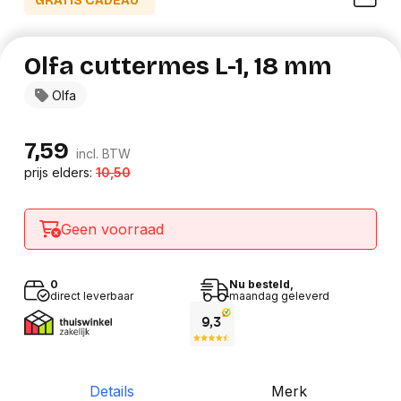
GRATIS CADEAU*
Olfa cuttermes L-1, 18 mm
Olfa
7,59
incl. BTW
prijs elders:
10,50
Geen voorraad
0
Nu besteld,
direct leverbaar
maandag geleverd
Details
Merk