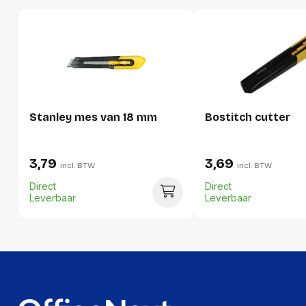
Hoogte
80 mm
Gewicht
85 g
Verpakking
Stanley mes van 18 mm
Bostitch cutter
Per stuk
Hoeveelheid:
1 stuk
3,79
3,69
incl. BTW
incl. BTW
Breedte:
27 millimeter
Direct
Direct
Hoogte:
80 millimeter
Leverbaar
Leverbaar
Lengte:
170 millimeter
Gewicht:
85 gram
Per doos