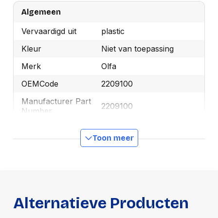
Algemeen
Vervaardigd uit
plastic
Kleur
Niet van toepassing
Merk
Olfa
OEMCode
2209100
Manufacturer Part
2209100
Number
Lengte mes
18 mm
Toon meer
GTIN
091511200195
Productformaat
Lengte
170 mm
Alternatieve Producten
Breedte
27 mm