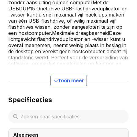
zonder aansluiting op een computerMet de
USBDUP15 OnetoFive USB-flashdriveduplicator en
-wisser kunt u snel maximaal vijf back-ups maken
van één USB-flashdrive, of veilig maximaal vijf
flashdrives wissen, zonder aangesloten te zijn op
een hostcomputer.Maximale draagbaarheidDeze
lichtgewicht flashdriveduplicator en -wisser kunt u
overal meenemen, neemt weinig plaats in beslag in
de desktop en vereist geen hostcomputer omdat hij
standalone werkt. Perfect voor de verspreiding van
software- en marketingmaterialen op kantoor en
onderweg.Probleemloze bedieningMet een
gemakkelijk leesbaar LCD-scherm en intuïtieve
Toon meer
menubediening met vier toetsen garandeert de
USBDUP15 probleemloze installatie en bediening.
In het menu hebt u met drukknoppen toegang tot
Specificaties
vele waardevolle functies, waardoor het
takenbeheer wordt vereenvoudigd zoals: capaciteit
& snelheidscontrole, kopiëren & vergelijken,
asynchroon kopiëren en nog veel meer. Het biedt
ook talrijke geavanceerde instelopties voor ervaren
gebruikers.Snel dupliceren en veilig wissenDit
Algemeen
veelzijdige apparaat is een gecombineerde harde-