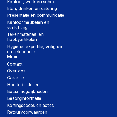
Kantoor, werk en school
hoogte
Eten, drinken en catering
(Buitenste)
Presentatie en communicatie
hoofdverpakking
473 mm
lengte
Kantoormeubelen en
verlichting
(Buitenste)
Tekenmateriaal en
hoofdverpakking
395 mm
hobbyartikelen
breedte
Hygiëne, expeditie, veiligheid
en geldbeheer
Meer
Technische details
Contact
Certificaten van
RoHS
Over ons
naleving
Garantie
Hoe te bestellen
Verpakking
Betaalmogelijkheden
Diepte verpakking
231 mm
Bezorginformatie
Kortingscodes en acties
Hoogte verpakking
82 mm
Retourvoorwaarden
Breedte verpakking
180 mm