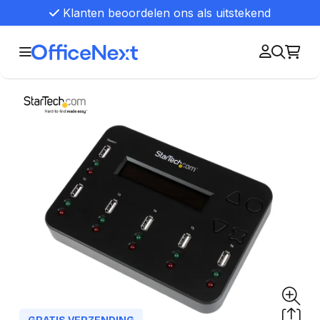
Klanten beoordelen ons als uitstekend