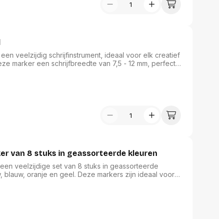
d
en veelzijdig schrijfinstrument, ideaal voor elk creatief
eze marker een schrijfbreedte van 7,5 - 12 mm, perfect
ogende, permanente inkt is ontwikkeld met de N.E.A.T.-
xyleen en andere schadelijke oplosmiddelen. Het
 diverse oppervlakken mogelijk, wat deze marker tot
jfwaren.
r van 8 stuks in geassorteerde kleuren
en veelzijdige set van 8 stuks in geassorteerde
w, blauw, oranje en geel. Deze markers zijn ideaal voor
le oppervlakken. Met een ronde punt en een
drogende, lichtbestendige, wrijf- en watervaste inkt. De
ze markers een duurzame keuze voor elke creatieve