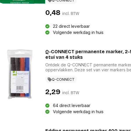
is in dezelfde levendige kleur als de inkt, w
Q-CONNECT
ideaal voor zowel professioneel als persoonli
0,48
incl. BTW
22 direct leverbaar
Volgende werkdag in huis
Q-CONNECT permanente marker, 2-5 
etui van 4 stuks
Ontdek de Q-CONNECT permanente marker m
oppervlakken. Deze set van vier markers bev
met een schrijfbreedte van 1,2-5 mm. De on
creaties langdurig zichtbaar blijven. Het li
Q-CONNECT
gebruiksgemak, waardoor deze markers ideaa
2,29
incl. BTW
64 direct leverbaar
Volgende werkdag in huis
Edding permanent marker 400 zwar