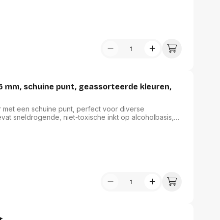
at zorgt voor een uniforme uitstraling. Deze marker is
jk gebruik in de schrijfwaren en correctie familie.
mm, schuine punt, geassorteerde kleuren,
et een schuine punt, perfect voor diverse
at sneldrogende, niet-toxische inkt op alcoholbasis,
uitwisbare en waterbestendige inkt garandeert dat uw
chaam van de marker in de kleur van de inkt verhoogt het
l zijn voor zowel professioneel als creatief gebruik.
t