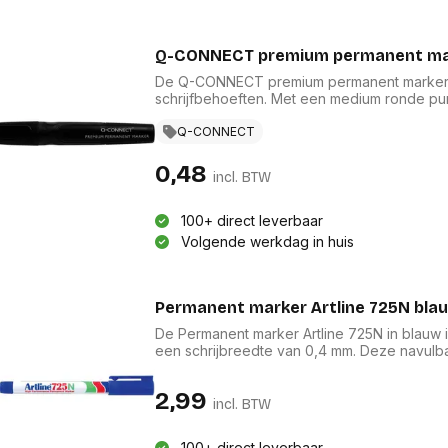
Q-CONNECT premium permanent mark
De Q-CONNECT premium permanent marker in
schrijfbehoeften. Met een medium ronde pu
schrijfbreedte van 2 tot 3 mm. De duurzame 
maken het veelzijdig voor verschillende opp
Q-CONNECT
langdurige resultaten gegarandeerd, waardo
creatief gebruik in de schrijfwaren en correct
0,48
incl. BTW
100+ direct leverbaar
Volgende werkdag in huis
Permanent marker Artline 725N bla
De Permanent marker Artline 725N in blauw is
een schrijbreedte van 0,4 mm. Deze navulbar
vervaardigd met de innovatieve N.E.A.T.-for
Geschikt voor alle oppervlakken, biedt deze
2,99
een gewone pen, terwijl het metalen lichaa
incl. BTW
uitstraling.
100+ direct leverbaar