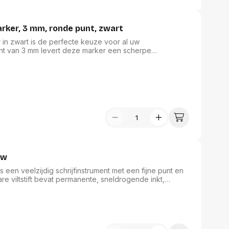
er, 3 mm, ronde punt, zwart
 zwart is de perfecte keuze voor al uw
nt van 3 mm levert deze marker een scherpe
kunststof huls en sneldrogende, niet-toxische inkt
ervlakken. Dankzij de waterbestendige inkt zijn
or deze marker ideaal is voor zowel professioneel als
ie familie.
uw
 een veelzijdig schrijfinstrument met een fijne punt en
e viltstift bevat permanente, sneldrogende inkt,
mule, vrij van xyleen en andere giftige oplosmiddelen.
 marker een gebruikservaring die vergelijkbaar is met
m zorgt voor duurzaamheid en een professionele