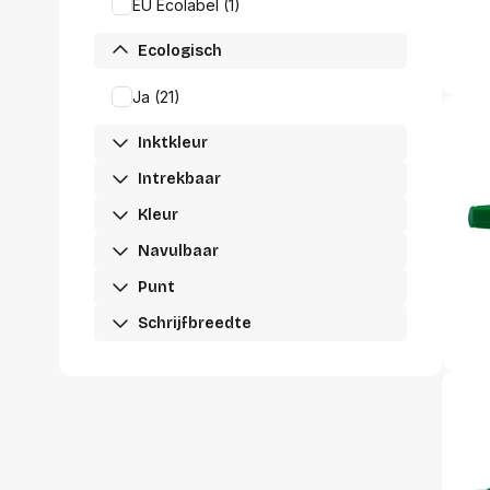
accessoi
EU Ecolabel (1)
Alles in T
accessoir
Ecologisch
Ja (21)
Headset
accesso
Inktkleur
Computer
Koptelef
Intrekbaar
Oortjes
Kleur
Oorkuss
Overig a
Navulbaar
Alles in H
accessoir
Punt
Schrijfbreedte