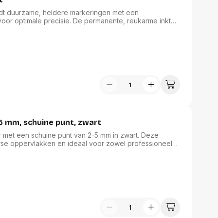
dt duurzame, heldere markeringen met een
voor optimale precisie. De permanente, reukarme inkt
 aantekeningen en creaties. Dankzij de stevige
duurzaam en navulbaar, wat bijdraagt aan een
en en correctie - merkstiften familie. Perfect voor elk
 mm, schuine punt, zwart
et een schuine punt van 2-5 mm in zwart. Deze
rse oppervlakken en ideaal voor zowel professioneel
toxische inkt op alcoholbasis zorgt voor onuitwisbare
an de marker, in dezelfde kleur als de inkt, biedt een
n en correctie.