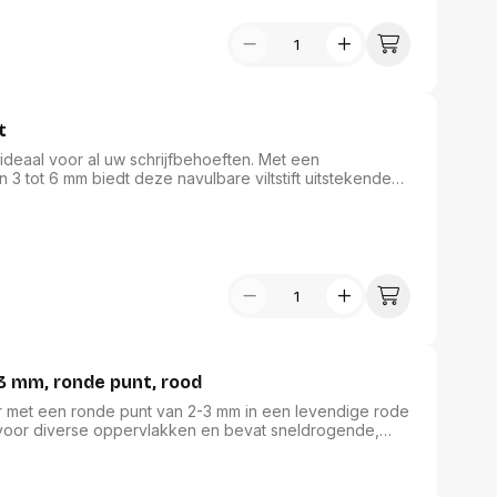
t
 ideaal voor al uw schrijfbehoeften. Met een
 3 tot 6 mm biedt deze navulbare viltstift uitstekende
nente inkt, ontwikkeld met de N.E.A.T.-formule, is vrij
elen. Geschikt voor alle oppervlakken en vervaardigd
functionaliteit met milieuvriendelijkheid.
 mm, ronde punt, rood
et een ronde punt van 2-3 mm in een levendige rode
 voor diverse oppervlakken en bevat sneldrogende,
twisbare en waterbestendige inkt garandeert dat uw
t lichaam van de marker is in dezelfde opvallende kleur
raling, perfect voor al uw schrijf- en creatieve