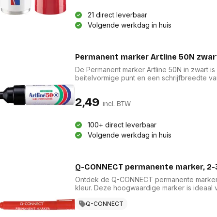
21 direct leverbaar
Volgende werkdag in huis
Permanent marker Artline 50N zwar
De Permanent marker Artline 50N in zwart is
beitelvormige punt en een schrijfbreedte van
precisie en controle. De sneldrogende, perma
van xyleen en andere schadelijke oplosmidd
2,49
uit duurzaam metaal, combineert deze marker 
incl. BTW
100+ direct leverbaar
Volgende werkdag in huis
Q-CONNECT permanente marker, 2-3
Ontdek de Q-CONNECT permanente marker m
kleur. Deze hoogwaardige marker is ideaal
niet-toxische inkt op alcoholbasis. De onui
markeringen langdurig zichtbaar blijven. He
Q-CONNECT
als de inkt, wat zorgt voor een uniforme uitst