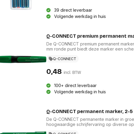
res
Laptopt
Beamer accesoires
elefonie en
Rugtass
39 direct leverbaar
es
Alles in Beamers en accesoires
Volgende werkdag in huis
Alles in 
en koffer
s, oortjes en
Netwerk en internet
ires
Mesh wifi systemen
Organi
Q-CONNECT premium permanent mark
 headsets
Bedrade routers
Muismatt
De Q-CONNECT premium permanent marker in 
oons
Draadloze routers
mm ronde punt biedt deze marker een scher
Documen
oppervlakken. De sneldrogende, niet-toxisc
Netwerk extenders
Beeldsch
heldere creaties. Dankzij de kunststof huls 
Q-CONNECT
ens
Netwerk switches
Voet-, a
ideaal is voor zowel professioneel als creat
ccessoires
Netwerkkaarten
ruggens
categorie.
0,48
incl. BTW
eadsets, oortjes en
Netwerk transceiver modules
Toetsen
es
Werkstat
Alles in Netwerk en internet
100+ direct leverbaar
Alles in 
Volgende werkdag in huis
Q-CONNECT permanent marker, 2-5 
De Q-CONNECT permanente marker in groen
hoogwaardige schrijfervaring op diverse op
alcoholbasis garandeert onuitwisbare en wa