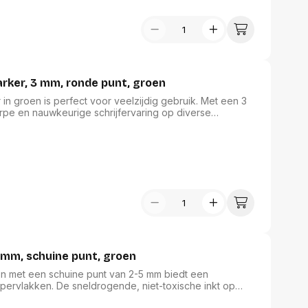
assen
(Point of Sale)
en
Mobiele pinautomaten
Laptoptassen, rugtassen
Alles in Betaaloplossingen POS
s
(Point of Sale)
satie en comfort
er, 3 mm, ronde punt, groen
en en polssteunen
groen is perfect voor veelzijdig gebruik. Met een 3
pe en nauwkeurige schrijfervaring op diverse
tenhouders
he inkt is waterbestendig, wat zorgt voor duurzame en
ermfilters
ligt de marker comfortabel in de hand, waardoor hij
rm- en
ief gebruik binnen de schrijfwaren en correctie
teunen
bordlades
ions
Organisatie en comfort
mm, schuine punt, groen
 met een schuine punt van 2-5 mm biedt een
pervlakken. De sneldrogende, niet-toxische inkt op
terbestendige markeringen. Het lichaam van de marker