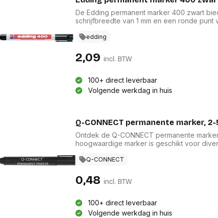
De Edding permanent marker 400 zwart bie
schrijfbreedte van 1 mm en een ronde punt 
zorgt voor langdurige zichtbaarheid van uw
kunststof houder is deze marker bijzonder 
edding
milieuvriendelijke keuze binnen de schrijfwar
creatief project.
2,09
incl. BTW
100+ direct leverbaar
Volgende werkdag in huis
Q-CONNECT permanente marker, 2-5
Ontdek de Q-CONNECT permanente marker m
hoogwaardige marker is geschikt voor dive
als creatief gebruik. De sneldrogende, niet-
en waterbestendige resultaten. Het lichaam v
Q-CONNECT
uniforme uitstraling, perfect voor schrijfware
0,48
incl. BTW
100+ direct leverbaar
Volgende werkdag in huis