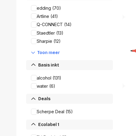
Alles in M
edding (70)
Tekenmateriaal en
hobbyartikelen
Artline (41)
Tablets
Q-CONNECT (14)
Tablets
Hygiëne, expeditie, veiligheid en
Staedtler (13)
Handtek
geldbeheer
Tabletto
Sharpie (12)
Tabletbe
Tablet s
Toon meer
Pencil
Basis inkt
Pencil ac
Alles in T
alcohol (131)
water (6)
Telefon
accesso
Deals
Smartpho
Smartwat
Scherpe Deal (15)
accessor
A/V conf
Ecolabel 1
Apple ka
Telecom 