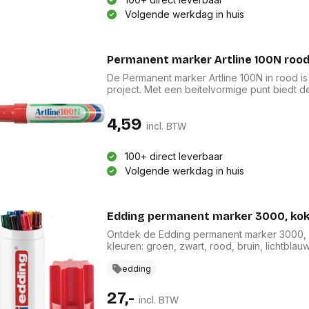
Volgende werkdag in huis
Permanent marker Artline 100N roo
De Permanent marker Artline 100N in rood is e
project. Met een beitelvormige punt biedt d
voor zowel fijne als dikke lijnen. De sneldr
formule, waardoor deze marker vrij is van 
4,59
duurzame metalen lichaam maakt gebruik op
incl. BTW
een onmisbare aanvulling maakt op uw schri
100+ direct leverbaar
Volgende werkdag in huis
Edding permanent marker 3000, koke
Ontdek de Edding permanent marker 3000, e
kleuren: groen, zwart, rood, bruin, lichtblau
schrijven, markeren en kleuren op bijna al
schrijfbreedte van 1,5 - 3 mm bieden ze snel
edding
houder van gerecycled aluminium maakt de
klus.
27,-
incl. BTW