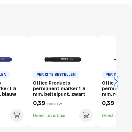
14 g
1 stuk
15 millimeter
15 millimeter
LLEN
PER 12 TE BESTELLEN
PER 12 TE BE
s
Office Products
Office Produ
130 millimeter
ker 1-5
permanent marker 1-5
permanent m
14 gram
, blauw
mm, beitelpunt, zwart
mm, rond, b
0,39
0,39
incl. BTW
incl. BTW
Direct Leverbaar
Direct Leverba
12 stuks
105 millimeter