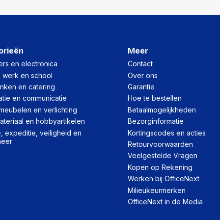
Hoogte:
Lengte:
Gewicht:
orieën
Meer
rs en electronica
Contact
Per pallet
, werk en school
Over ons
inken en catering
Garantie
Hoeveelheid:
atie en communicatie
Hoe te bestellen
Breedte:
meubelen en verlichting
Betaalmogelijkheden
teriaal en hobbyartikelen
Bezorginformatie
Hoogte:
 expeditie, veiligheid en
Kortingscodes en acties
heer
Lengte:
Retourvoorwaarden
Veelgestelde Vragen
Gewicht:
Kopen op Rekening
Werken bij OfficeNext
Milieukeurmerken
OfficeNext in de Media