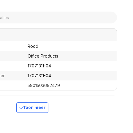
assen
(Point of Sale)
en
Mobiele pinautomaten
Laptoptassen, rugtassen
Alles in Betaaloplossingen POS
s
(Point of Sale)
satie en comfort
en en polssteunen
Rood
tenhouders
ermfilters
Office Products
rm- en
17071311-04
teunen
bordlades
ber
17071311-04
ions
5901503692479
Organisatie en comfort
Toon meer
130 mm
15 mm
15 mm