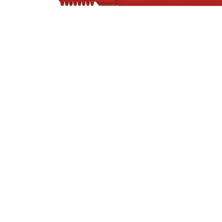
Alles in M
Tekenmateriaal en
hobbyartikelen
Tablets
Tablets
Hygiëne, expeditie, veiligheid en
Handtek
geldbeheer
Tabletto
Tabletbe
Tablet s
Pencil
Pencil ac
Alles in T
Telefon
accesso
Smartpho
Smartwat
accessor
A/V conf
Apple ka
Telecom 