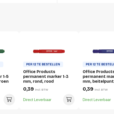
Gewicht
Verpakking
Per stuk
Hoeveelheid:
Breedte:
Hoogte:
N
PER 12 TE BESTELLEN
PER 12 TE BESTE
Office Products
Office Product
Lengte:
 1-5
permanent marker 1-3
permanent mar
Gewicht:
groen
mm, rond, rood
mm, beitelpunt
0,39
0,39
incl. BTW
incl. BTW
Per doos
Direct Leverbaar
Direct Leverbaar
Hoeveelheid:
Breedte: