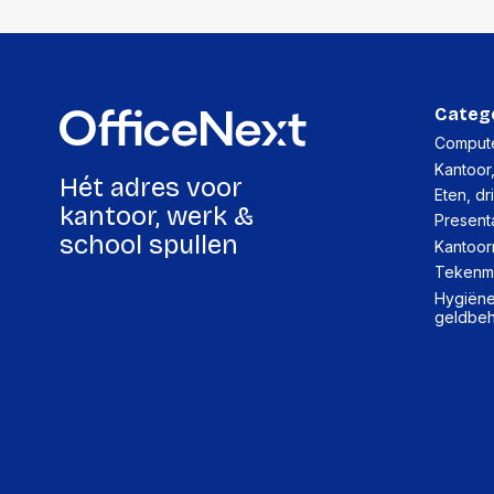
Categ
Compute
Kantoor
Hét adres voor
Eten, dr
kantoor, werk &
Present
school spullen
Kantoor
Tekenma
Hygiëne,
geldbe