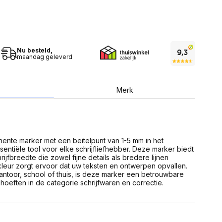
USB Sticks
 computer
Geheugenkaarten
ires
SSD behuizing
Computeraccessoires
Kaartlezers
Alles in Datadragers
Nu besteld,
ter
maandag geleverd
nenten
Data-opberging
enmodules
Voor CD/DVD
or
Merk
Alles in Data-opberging
arten
bord
Multimedia
r behuizing
Bluetooth Speakers
aarten
ente marker met een beitelpunt van 1-5 mm in het
Mediaspelers
en
entiële tool voor elke schrijfliefhebber. Deze marker biedt
DJ Gear
ijfbreedte die zowel fijne details als bredere lijnen
ekaarten
Fototoestellen
leur zorgt ervoor dat uw teksten en ontwerpen opvallen.
schijfstations
Fotoprinter
antoor, school of thuis, is deze marker een betrouwbare
 Computer componenten
Fotocamera accessoires
hoeften in de categorie schrijfwaren en correctie.
Alles in Multimedia
tassen,
sen en koffers
Betaaloplossingen POS