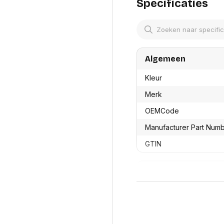
res
Specificaties
Laptopt
Beamer accesoires
elefonie en
Rugtass
es
Alles in Beamers en accesoires
Alles in 
en koffer
s, oortjes en
Netwerk en internet
ires
Algemeen
Mesh wifi systemen
Organi
 headsets
Bedrade routers
Muismatt
Kleur
oons
Draadloze routers
Documen
Netwerk extenders
Beeldsch
Merk
ens
Netwerk switches
Voet-, a
ccessoires
OEMCode
Netwerkkaarten
ruggens
eadsets, oortjes en
Netwerk transceiver modules
Toetsen
Manufacturer Part Num
es
Werkstat
Alles in Netwerk en internet
GTIN
Alles in 
Productformaat
Lengte
Breedte
Hoogte