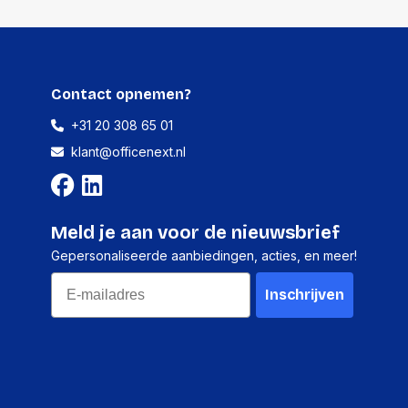
40 millimeter
135 millimeter
180 gram
Contact opnemen?
+31 20 308 65 01
klant@officenext.nl
17280 stuks
-
Meld je aan voor de nieuwsbrief
-
Gepersonaliseerde aanbiedingen, acties, en meer!
-
Email
-
Inschrijven