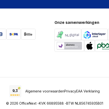
Onze samenwerkingen
Algemene voorwaarden
Privacy
EAA Verklaring
© 2026 OfficeNext -
KVK 66895588 -
BTW NL856745935B01