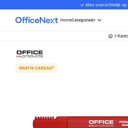
Alles overzichtelijk op
Home
Categorieën
Kant
Compu
Computers en electronica
Laptop
Kantoor, werk en school
Laptops
GRATIS CADEAU*
Desktop
Alles in 
Eten, drinken en catering
Barebon
Alles in L
Presentatie en communicatie
Monitor
Computer
Curved M
Kantoormeubelen en verlichting
Display p