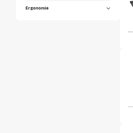
accessoi
Ergonomie
Alles in T
accessoir
Headset
accesso
Computer
Koptelef
Oortjes
Oorkuss
Overig a
Alles in H
accessoir