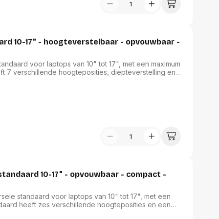
 10-17" - hoogteverstelbaar - opvouwbaar -
andaard voor laptops van 10" tot 17", met een maximum
 7 verschillende hoogteposities, diepteverstelling en
icht, compacte ontwerp maakt de standaard ideaal om
 configuratie zorgt voor een goede ventilatie van de
en randstopbeveiliging zorgen voor een solide
ndaard 10-17" - opvouwbaar - compact -
le standaard voor laptops van 10" tot 17", met een
ard heeft zes verschillende hoogteposities en een
ewicht, compacte ontwerp maakt de standaard ideaal om