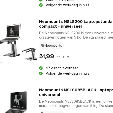
Volgende werkdag in huis
Neomounts NSLS200 Laptopstandaard
compact - universeel
De Neomounts NSLS200 is een universele st
draagvermogen van 5 kg. De standaard heeft
een slim opvouwbaar ontwerp. Het lichtgew
mee te nemen waartoe je maar wilt. De open
Neomounts
laptop en de siliconen anti-slipkussentjes 
positionering.
51,99
incl. BTW
47 direct leverbaar
Volgende werkdag in huis
Neomounts NSLS085BLACK Laptopsta
universeel
De Neomounts NSLS085BLACK is een universe
maximum draagvermogen van 5 kg. De standa
ultra-slank opvouwbaar ontwerp. Het lichtg