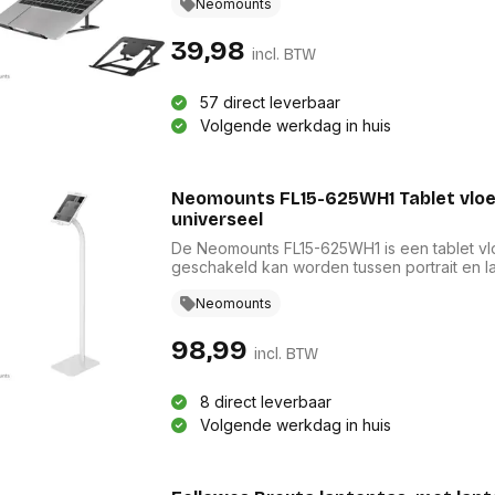
mee te nemen waartoe je maar wilt. De open
Neomounts
laptop en de siliconen anti-slipkussentjes 
positionering.
39,98
incl. BTW
57 direct leverbaar
Volgende werkdag in huis
Neomounts FL15-625WH1 Tablet vloer
universeel
De Neomounts FL15-625WH1 is een tablet vl
geschakeld kan worden tussen portrait en l
+20°/-110° kantelen voor een comfortabele k
achterzijde kan de tablet in het midden van de steun worden u
Neomounts
van een anti-diefstalslot en een schroefbare 
beschermen de tablet tegen eventuele krass
98,99
incl. BTW
klemmen zorgen voor een veilige en solide 
van een uitsparing voor de camera van de t
interne kabelmanagementsysteem. De FL15-6
8 direct leverbaar
8,5 mm.
Volgende werkdag in huis