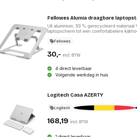
Fellowes Alumia draagbare laptopsta
Uit aluminium, 93 % gerecycleerd materiaal Verminder oog-en nekklachten en verhoog uw
laptopscherm tot een comfortabelere kijkhoogte. In 6 niveaus aanpasbaar Voor laptops 
Fellowes
30,-
incl. BTW
4 direct leverbaar
Volgende werkdag in huis
Logitech Casa AZERTY
Logitech
168,19
incl. BTW
1 direct leverbaar