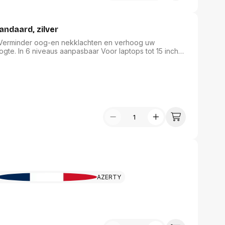
ndaard, zilver
tot 15 inch
Plat opvouwbaar, perfect voor mobiel werken Max. gewicht: 5 kg Garantie: 5 jaar
AZERTY