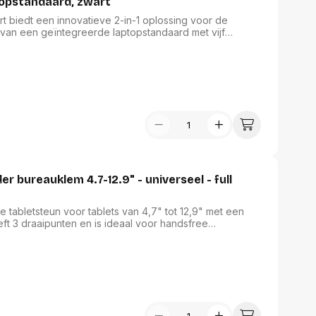
Breyta laptoptas, met laptopstandaard, zwart
rt biedt een innovatieve 2-in-1 oplossing voor de
 van een geïntegreerde laptopstandaard met vijf
 kijkpositie kunt vinden. Het gebruiksgemak is hoog, met
heden. Voor extra veiligheid is een sleutelslot met
 tas 100% recycleerbaar en wordt geleverd met een
 bureauklem 4.7-12.9" - universeel - full
tabletsteun voor tablets van 4,7" tot 12,9" met een
ft 3 draaipunten en is ideaal voor handsfree
ablet als tweede scherm te gebruiken.Dankzij het
60° roteren, zodat je kunt wisselen tussen staande en
el- (270°) en zwenkopties (104°) ervoor dat de stand
kan worden veranderd. Zachte rubberen pads
lide basis met siliconen anti-slipkussentjes zorgen
araat.