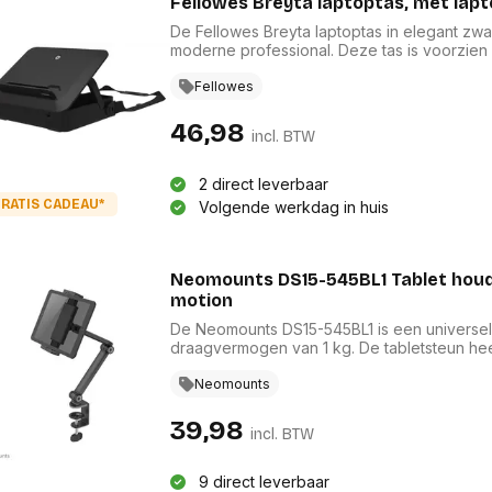
Fellowes 
De Fellowes Breyta laptoptas in elegant zwa
moderne professional. Deze tas is voorzien
instelbare hoogtes, zodat u altijd de ideale
eenvoudige opzet en handige opbergmogelijk
Fellowes
twee sleutels inbegrepen. Bovendien is de
garantie van vijf jaar.
46,98
incl. BTW
2 direct leverbaar
RATIS CADEAU*
Volgende werkdag in huis
Neomounts DS15-545BL1 Tablet houder
motion
De Neomounts DS15-545BL1 is een universele 
draagvermogen van 1 kg. De tabletsteun hee
videobellen, film kijken, gamen of om een t
geïntegreerde kogelgewricht kan de steun 3
Neomounts
liggende positie. Bovendien zorgen de kant
nog eenvoudiger naar de ideale kijkhoek 
39,98
incl. BTW
beschermen de tablet tegen krassen en de so
voor een stevige positionering van jouw app
9 direct leverbaar