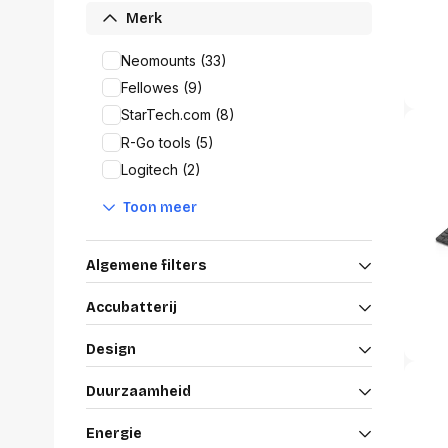
Alles in M
Merk
Tekenmateriaal en
hobbyartikelen
Neomounts (33)
Tablets
Fellowes (9)
Tablets
Hygiëne, expeditie, veiligheid en
Handtek
geldbeheer
StarTech.com (8)
Tabletto
R-Go tools (5)
Tabletbe
Logitech (2)
Tablet s
Pencil
Toon meer
Pencil ac
Alles in T
Algemene filters
Telefon
accesso
Accubatterij
Smartpho
Design
Smartwat
accessor
Duurzaamheid
A/V conf
Apple ka
Energie
Telecom 