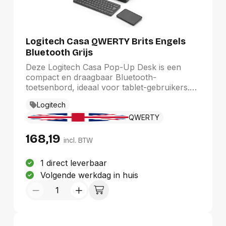
Logitech Casa QWERTY Brits Engels
Bluetooth Grijs
Deze Logitech Casa Pop-Up Desk is een
compact en draagbaar Bluetooth-
toetsenbord, ideaal voor tablet-gebruikers.
QWERTY-indeling en media-toetsen biedt het
Logitech
gebruiksgemak voor snelle typsessies. Het
toetsenbord verbindt draadloos via
QWERTY
Bluetooth, waardoor je mobiel en productief
168,19
kunt blijven. Het compacte en opvouwbare
incl. BTW
design maakt het eenvoudig om mee te
nemen. Of je nu thuis, op kantoor of
1 direct leverbaar
onderweg werkt, dit toetsenbord kan een
Volgende werkdag in huis
waardevolle aanvulling zijn op je tablet-
ervaring.