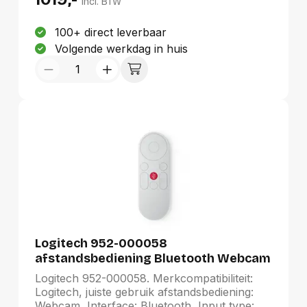
incl. BTW
100+ direct leverbaar
Volgende werkdag in huis
Logitech 952-000058
afstandsbediening Bluetooth Webcam
Drukknopen
Logitech 952-000058. Merkcompatibiliteit:
Logitech, juiste gebruik afstandsbediening:
Webcam, Interface: Bluetooth, Input type: