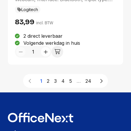
Drukknopen
Logitech
83,99
incl. BTW
2 direct leverbaar
Volgende werkdag in huis
1
2
3
4
5
…
24