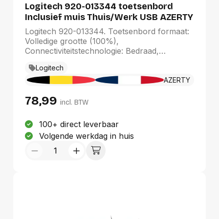
ook een hoofdtelefoonaansluiting.
Logitech 920-013344 toetsenbord
Inclusief muis Thuis/Werk USB AZERTY
Frans Grafiet
Logitech 920-013344. Toetsenbord formaat:
Volledige grootte (100%),
Connectiviteitstechnologie: Bedraad,
Aansluiting: USB, Toetsenbord
Logitech
toetsschakelaar: Schaar-toetsschakelaar,
Toetsenbordindeling: AZERTY. Snoerlengte:
AZERTY
1,8 m. Aanbevolen gebruik: Thuis/Werk.
78,99
Kleur van het product: Grafiet. Inclusief muis
incl. BTW
100+ direct leverbaar
Volgende werkdag in huis