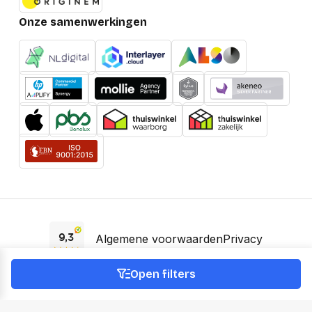
Onze samenwerkingen
Algemene voorwaarden
Privacy
EAA Verklaring
Open filters
© 2026 OfficeNext -
KVK 66895588 -
BTW NL856745935B01