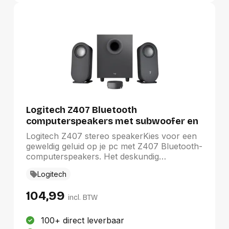
Logitech Z407 Bluetooth
computerspeakers met subwoofer en
draadloze bediening
Logitech Z407 stereo speakerKies voor een
geweldig geluid op je pc met Z407 Bluetooth-
computerspeakers. Het deskundig
afgestemde 2.1-speakersysteem levert een
Logitech
piekvermogen van 80 W en 40 W RMS. Zorg
voor meeslepend geluid met de down-firing
104,99
subwoofer die een diep daverend
incl. BTW
geluidseffect geeft, terwijl de digitale
signaalverwerking heldere tonen levert in het
100+ direct leverbaar
hele geluidsspectrum. Stijlvolle, ovaalvormige