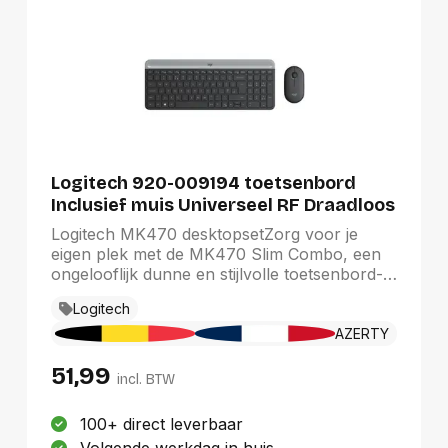
Logitech 920-009194 toetsenbord
Inclusief muis Universeel RF Draadloos
AZERTY Belgisch Grafiet
Logitech MK470 desktopsetZorg voor je
eigen plek met de MK470 Slim Combo, een
ongelooflijk dunne en stijlvolle toetsenbord-
en muiscombinatie waarmee je efficiënter en
Logitech
stiller te werk kunt gaan, zelfs op de kleinste
bureaus. De minimalistische look
AZERTY
transformeert je toetsenbord en muis in een
51,99
visueel statement dat je set-up naar een
incl. BTW
hoger plan tilt. Dankzij het dunne en
compacte ontwerp is het een plezier om met
100+ direct leverbaar
het toetsenbord en de muis te werken. De