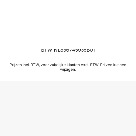
Algemene voorwaarden
Privacy
EAA Verklaring
© 2026 OfficeNext -
KVK 66895588 -
BTW NL856745935B01
Prijzen incl. BTW, voor zakelijke klanten excl. BTW. Prijzen kunnen
wijzigen.