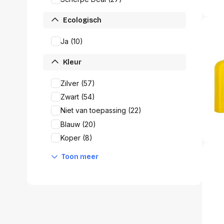
accessoi
Alles in T
Ecologisch
accessoir
Ja (10)
Headset
accesso
Kleur
Computer
Koptelef
Zilver (57)
Oortjes
Zwart (54)
Oorkuss
Overig a
Niet van toepassing (22)
Alles in H
Blauw (20)
accessoir
Koper (8)
Toon meer