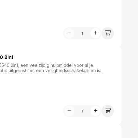
eau, terwijl het apparaat efficiënt documenten
neert betrouwbaarheid en functionaliteit voor al uw
0 2in1
E540 2in1, een veelzijdig hulpmiddel voor al je
l is uitgerust met een veiligheidsschakelaar en is
 en type J spijkers van 12 en 15 mm. Het biedt
oor zowel lichte als stevige bevestigingen. Maak je
araat van Stanley, een vertrouwde naam in