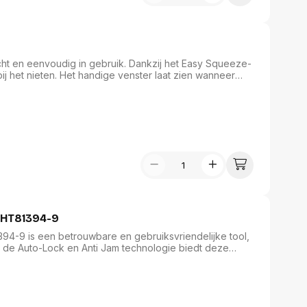
assen
(Point of Sale)
en
Mobiele pinautomaten
Laptoptassen, rugtassen
Alles in Betaaloplossingen POS
s
(Point of Sale)
cht en eenvoudig in gebruik. Dankzij het Easy Squeeze-
j het nieten. Het handige venster laat zien wanneer
satie en comfort
tie voorkomt storingen. Met de geïntegreerde maatstaf
kt voor type A nieten van 6, 8 en 10 mm.
en en polssteunen
tenhouders
ermfilters
rm- en
teunen
bordlades
ions
Organisatie en comfort
MHT81394-9
94-9 is een betrouwbare en gebruiksvriendelijke tool,
j de Auto-Lock en Anti Jam technologie biedt deze
e efficiëntie. De duurzame zwart nylon-composiet
 terwijl de comfortabele grip langdurig gebruik
n van 8-12 mm en inclusief 1000 G nieten van 10 mm.