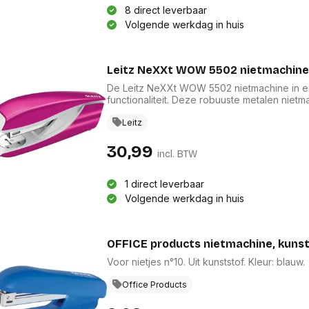
8 direct leverbaar
Volgende werkdag in huis
Leitz NeXXt WOW 5502 nietmachine, r
De Leitz NeXXt WOW 5502 nietmachine in een
functionaliteit. Deze robuuste metalen niet
Technologie, garandeert perfecte nietresulta
30 vellen tegelijk verwerken. Met een inle
Leitz
nietmachine zowel gebruiksgemak als efficiënt
30,99
incl. BTW
1 direct leverbaar
Volgende werkdag in huis
OFFICE products nietmachine, kunsts
Voor nietjes n°10. Uit kunststof. Kleur: blauw.
Office Products