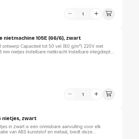
he nietmachine 105E (66/6), zwart
80 g/m²) 220V met
ie voor gelijktijdig nieten
 nietjes, zwart
jes in zwart is een onmisbare aanvulling voor elk
tie van ABS kunststof en metaal, biedt deze
lijk te verwerken. De elegante zwarte afwerking zorgt