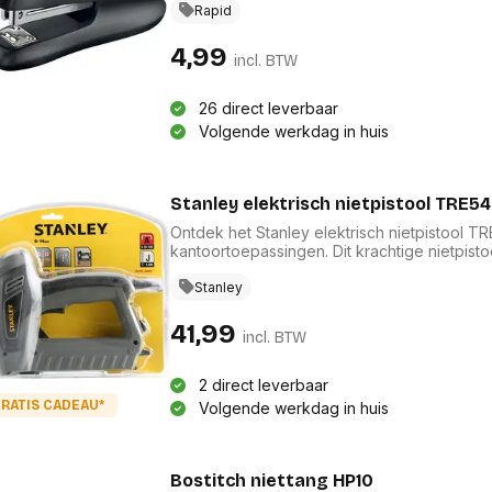
voor een professionele uitstraling op uw bur
Rapid
samenvoegt. Dit essentiële hulpmiddel combi
kantoortoepassingen.
4,99
incl. BTW
26 direct leverbaar
Volgende werkdag in huis
Stanley elektrisch nietpistool TRE54
Ontdek het Stanley elektrisch nietpistool TR
kantoortoepassingen. Dit krachtige nietpistoo
compatibel met type A nieten van 6 tot 14 mm
gebruiksgemak en betrouwbaarheid, ideaal v
Stanley
klussen efficiënter met dit innovatieve app
kantoormateriaal.
41,99
incl. BTW
2 direct leverbaar
RATIS CADEAU*
Volgende werkdag in huis
Bostitch niettang HP10