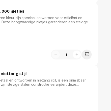
2.000 nietjes
en kleur zijn speciaal ontworpen voor efficiënt en
. Deze hoogwaardige nietjes garanderen een stevige
k als grote projecten. Met een doos van 2.000 nietjes
e nietjes zijn een onmisbaar onderdeel van uw
staties voor al uw bindbehoeften.
niettang stijl
aal en ontworpen in niettang stijl, is een onmisbaar
ijn stevige stalen constructie verwijdert deze
aan een efficiënte workflow. De metalen kleur geeft een
 product uit de familie van kantoormateriaal combineert
het een betrouwbare keuze is voor dagelijks gebruik.