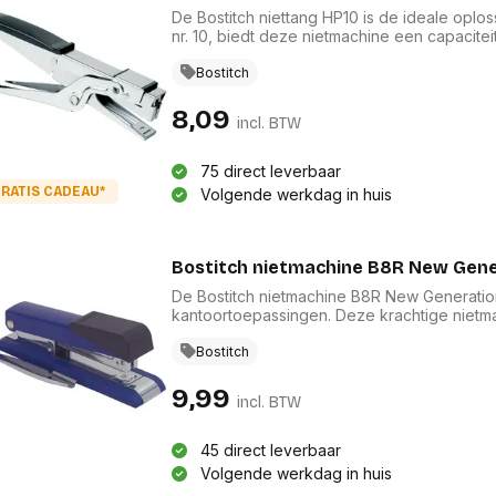
De Bostitch niettang HP10 is de ideale oplo
nr. 10, biedt deze nietmachine een capacite
voor een stevige en efficiënte binding. Met
uitstraling toe aan uw bureau. Deze niettang 
Bostitch
thuis als op kantoor in een compact en gebr
8,09
incl. BTW
75 direct leverbaar
RATIS CADEAU*
Volgende werkdag in huis
Bostitch nietmachine B8R New Gene
De Bostitch nietmachine B8R New Generation i
kantoortoepassingen. Deze krachtige nietma
voor optimale efficiëntie. Met een inlegdiep
in gebruik. Inclusief 200 nietjes biedt dez
Bostitch
nietbehoeften, perfect voor een georganis
9,99
incl. BTW
45 direct leverbaar
Volgende werkdag in huis