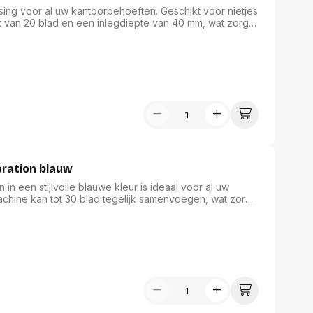
ssing voor al uw kantoorbehoeften. Geschikt voor nietjes
it van 20 blad en een inlegdiepte van 40 mm, wat zorgt
 zijn chroomkleurige afwerking voegt hij een moderne
combineert functionaliteit met stijl, perfect voor zowel
uiksvriendelijk ontwerp.
ration blauw
n een stijlvolle blauwe kleur is ideaal voor al uw
chine kan tot 30 blad tegelijk samenvoegen, wat zorgt
te van 65 mm en een handige ontnieter, is hij eenvoudig
e nietmachine een complete oplossing voor al uw
eerde werkplek.