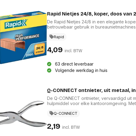
Rapid Nietjes 24/8, koper, doos van 
De Rapid Nietjes 24/8 in een elegante koper
betrouwbaar gebruik in bureaunietmachines
binding, ideaal voor zowel dagelijks gebrui
heeft u altijd een langdurige voorraad. Dez
Rapid
kantoormateriaal en bieden uitstekende pre
4,09
incl. BTW
63 direct leverbaar
Volgende werkdag in huis
Q-CONNECT ontnieter, uit metaal, in 
De Q-CONNECT ontnieter, vervaardigd uit met
hulpmiddel voor elke kantooromgeving. Met z
ontnieter moeiteloos nietjes, wat bijdraagt 
professionele uitstraling aan uw bureau. Dit
Q-CONNECT
functionaliteit met duurzaamheid, waardoor 
2,19
incl. BTW