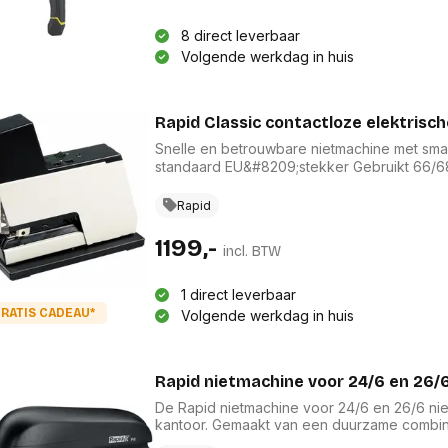
8 direct leverbaar
Volgende werkdag in huis
Rapid Classic contactloze elektrisc
Snelle en betrouwbare nietmachine met smal ontwerp Capaciteit tot 50 vel (
standaard EU&#8209;stekker Gebruikt 66/68 mm nietjes Instelbare nietkracht Instelbare inlegdiepte
0100 mm Beschermkap schakelt stroom uit bij openen Vervangbare inzet&#8209;nietmachine voor
Rapid
langere levensduur Koppelbaar in ser
1199,-
incl. BTW
1 direct leverbaar
RATIS CADEAU*
Volgende werkdag in huis
Rapid nietmachine voor 24/6 en 26/6
De Rapid nietmachine voor 24/6 en 26/6 niet
kantoor. Gemaakt van een duurzame combina
nietmachine de kracht om tot 20 bladen tege