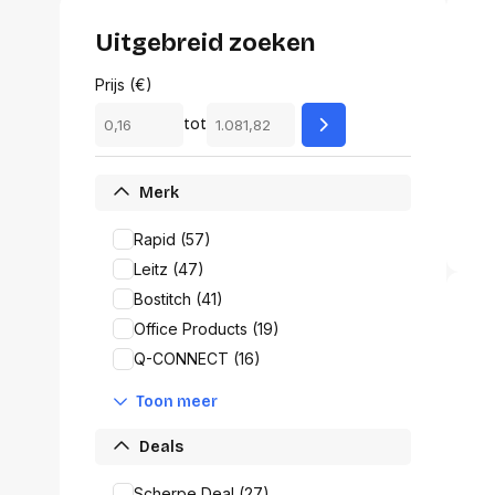
Alles in M
Tekenmateriaal en
Uitgebreid zoeken
hobbyartikelen
Tablets
Prijs (€)
Tablets
Hygiëne, expeditie, veiligheid en
Handtek
tot
geldbeheer
Tabletto
Tabletbe
Tablet s
Merk
Pencil
Pencil ac
Rapid (57)
Alles in T
Leitz (47)
Bostitch (41)
Telefon
Office Products (19)
accesso
Q-CONNECT (16)
Smartpho
Smartwat
Toon meer
accessor
A/V conf
Deals
Apple ka
Telecom 
Scherpe Deal (27)