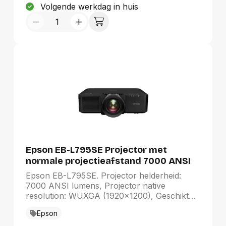
Bioscoop, DICOM-simulatiemodus,
Volgende werkdag in huis
Dynamisch, Multi-projection, Natuurlijk,
Presentatie. Soort serieële aansluiting: RS-
232C, Type onderhoudspoort: USB Type-B
Epson EB-L795SE Projector met
normale projectieafstand 7000 ANSI
lumens WUXGA (1920x1200) Zwart
Epson EB-L795SE. Projector helderheid:
7000 ANSI lumens, Projector native
resolution: WUXGA (1920x1200), Geschikt
voor schermmaten: 0 - 10160 mm (0 - 400").
Epson
Type lichtbron: Laser, Levensduur van de