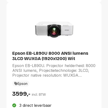
Epson EB-L890U 8000 ANSI lumens
3LCD WUXGA (1920x1200) Wit
Epson EB-L890U. Projector helderheid: 8000
ANSI lumens, Projectietechnologie: 3LCD,
Projector native resolution: WUXGA
(1920x1200). Type lichtbron: Laser,
Epson
Levensduur van de lichtbron: 20000 uur,
Levensduur van de lichtbron
3599,-
(besparingsmodus): 30000 uur. Focus:
incl. BTW
Handmatig, Brandpuntbereik: 20 - 31.8 mm,
Diafragma (F-F): 1,5 - 1,7. Video kleurenmodi:
3 direct leverbaar