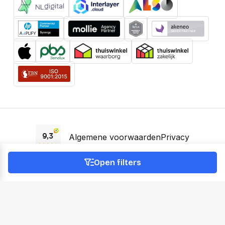
Algemene voorwaarden
Privacy
EAA Verklaring
Open filters
© 2026 OfficeNext -
KVK 66895588 -
BTW NL856745935B01
Prijzen incl. BTW, voor zakelijke klanten excl. BTW. Prijzen kunnen
wijzigen.