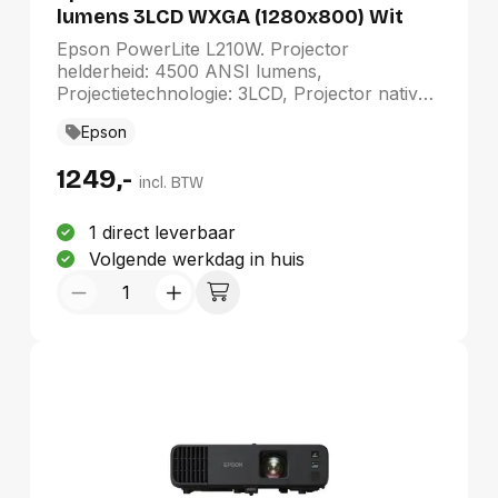
lumens 3LCD WXGA (1280x800) Wit
Epson PowerLite L210W. Projector
helderheid: 4500 ANSI lumens,
Projectietechnologie: 3LCD, Projector native
resolution: WXGA (1280x800). Type
Epson
lichtbron: Laser, Levensduur van de
lichtbron: 20000 uur, Levensduur van de
1249,-
lichtbron (besparingsmodus): 30000 uur.
incl. BTW
Focus: Handmatig, Brandpuntbereik: 18.2 -
29.1 mm, Diafragma (F-F): 1,51 - 1,77. Soort
1 direct leverbaar
serieële aansluiting: RS-232C. Geluidsniveau:
Volgende werkdag in huis
37 dB, Geluidsniveau (spaarzame modus): 27
dB