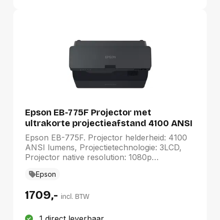
Epson EB-775F Projector met
ultrakorte projectieafstand 4100 ANSI
lumens 3LCD 1080p (1920x1080) Zwart
Epson EB-775F. Projector helderheid: 4100
ANSI lumens, Projectietechnologie: 3LCD,
Projector native resolution: 1080p
(1920x1080). Type lichtbron: Laser,
Epson
Levensduur van de lichtbron: 20000 uur.
Focus: Handmatig, Zoomverhouding: 1.35:1.
1709,-
Ondersteunde video-modi: 1080p. Soort
incl. BTW
serieële aansluiting: RS-232C
1 direct leverbaar