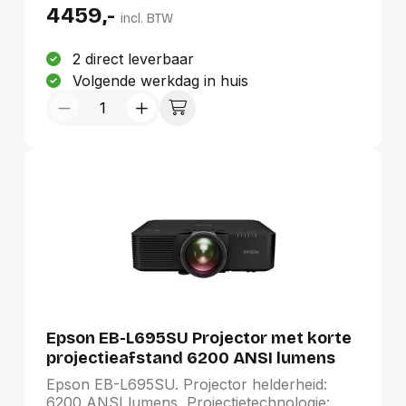
lichtbron: 20000 uur, Levensduur van de
4459,-
lichtbron (besparingsmodus): 30000 uur.
incl. BTW
Focus: Auto, Zoomverhouding: 1.7:1, Throw
ratio: 0.79 - 1.36:1. Ondersteunde grafische
2 direct leverbaar
resoluties: 1920 x 1200 (WUXGA).
Volgende werkdag in huis
Geluidsniveau: 36 dB, Geluidsniveau
(spaarzame modus): 26 dB
Epson EB-L695SU Projector met korte
projectieafstand 6200 ANSI lumens
3LCD WUXGA (1920x1200) Zwart
Epson EB-L695SU. Projector helderheid:
6200 ANSI lumens, Projectietechnologie: