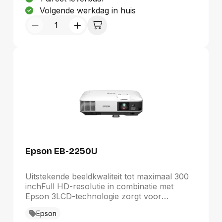
Volgende werkdag in huis
Epson EB-2250U
Uitstekende beeldkwaliteit tot maximaal 300
inchFull HD-resolutie in combinatie met
Epson 3LCD-technologie zorgt voor
hoogwaardige content met levendigere
Epson
kleuren en helderdere beelden. HDMI-