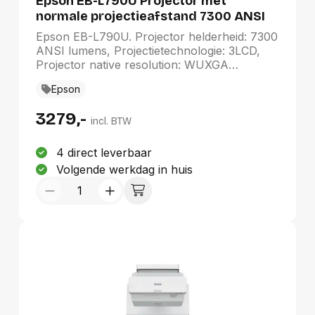
Epson EB-L790U Projector met
normale projectieafstand 7300 ANSI
lumens 3LCD WUXGA (1920x1200) Wit
Epson EB-L790U. Projector helderheid: 7300
ANSI lumens, Projectietechnologie: 3LCD,
Projector native resolution: WUXGA
(1920x1200). Type lichtbron: Laser,
Epson
Levensduur van de lichtbron: 30000 uur,
Levensduur van de lichtbron
3279,-
(besparingsmodus): 20000 uur. Focus: Auto,
incl. BTW
Zoomverhouding: 1.6:1, Throw ratio: 1.35-
2.2:1. Ondersteunde grafische resoluties:
4 direct leverbaar
1920 x 1200 (WUXGA). Geluidsniveau: 25 dB
Volgende werkdag in huis