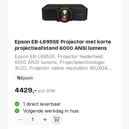
Epson EB-L695SE Projector met korte
projectieafstand 6000 ANSI lumens
3LCD WUXGA (1920x1200) Zwart
Epson EB-L695SE. Projector helderheid:
6000 ANSI lumens, Projectietechnologie:
3LCD, Projector native resolution: WUXGA
(1920x1200). Type lichtbron: Laser,
Epson
Levensduur van de lichtbron: 20000 uur,
Levensduur van de lichtbron
4429,-
(besparingsmodus): 30000 uur. Focus:
incl. BTW
Handmatig, Brandpuntbereik: 7.54 - 10.55
mm, Diafragma (F-F): 1,8 - 2. Video
1 direct leverbaar
kleurenmodi: Bioscoop, DICOM-
Volgende werkdag in huis
simulatiemodus, Dynamisch, Multi-projection,
Natuurlijk, Presentatie. Soort serieële
aansluiting: RS-232C