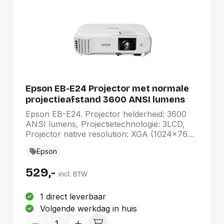
Epson EB-E24 Projector met normale
projectieafstand 3600 ANSI lumens
3LCD XGA (1024x768) Wit
Epson EB-E24. Projector helderheid: 3600
ANSI lumens, Projectietechnologie: 3LCD,
Projector native resolution: XGA (1024x768).
Type lichtbron: Lamp, Levensduur van de
Epson
lichtbron: 6000 uur, Levensduur van de
lichtbron (besparingsmodus): 12000 uur.
529,-
Focus: Handmatig, Brandpuntbereik: 16.7
incl. BTW
mm, Diafragma (F-F): 0 - 1,44. Ondersteunde
grafische resoluties: 1024 x 768 (XGA), Video
1 direct leverbaar
kleurenmodi: Schoolbord, Bioscoop,
Volgende werkdag in huis
Dynamisch, Presentatie, sRGB. Soort serieële