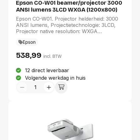
Epson CO-W01 beamer/projector 3000
ANSI lumens 3LCD WXGA (1200x800)
Zwart, Wit
Epson CO-W01. Projector helderheid: 3000
ANSI lumens, Projectietechnologie: 3LCD,
Projector native resolution: WXGA
(1200x800). Type lichtbron: Lamp,
Epson
Levensduur van de lichtbron: 6000 uur,
Levensduur van de lichtbron
538,99
(besparingsmodus): 12000 uur. Focus:
incl. BTW
Handmatig, Throw ratio: 1.27 - 1.71:1. Video
kleurenmodi: Bioscoop, Dynamisch,
12 direct leverbaar
Presentatie, Helder. Geluidsniveau: 38 dB,
Volgende werkdag in huis
Geluidsniveau (spaarzame modus): 29 dB,
Land van herkomst: Filipijnen