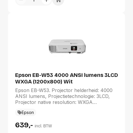
aansluiting: RS-232C
Epson EB-W53 4000 ANSI lumens 3LCD
WXGA (1200x800) Wit
Epson EB-W53. Projector helderheid: 4000
ANSI lumens, Projectietechnologie: 3LCD,
Projector native resolution: WXGA
(1200x800). Type lichtbron: Lamp,
Epson
Levensduur van de lichtbron: 6000 uur,
Levensduur van de lichtbron
639,-
(besparingsmodus): 12000 uur. Focus:
incl. BTW
Handmatig, Vaste focale lengte: 16,8 mm,