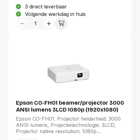
Zoomverhouding: 2.0:1. Type
3 direct leverbaar
onderhoudspoort: USB Type-B.
Volgende werkdag in huis
Geluidsniveau: 37 dB, Geluidsniveau
(spaarzame modus): 28 dB, Preset modes:
Schoolbord, Bioscoop, Dynamisch,
Presentatie, sRGB
Epson CO-FH01 beamer/projector 3000
ANSI lumens 3LCD 1080p (1920x1080)
Wit
Epson CO-FH01. Projector helderheid: 3000
ANSI lumens, Projectietechnologie: 3LCD,
Projector native resolution: 1080p
(1920x1080). Type lichtbron: Lamp,