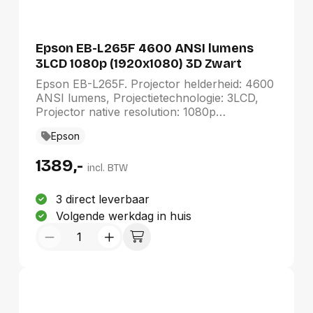
Epson EB-L265F 4600 ANSI lumens
3LCD 1080p (1920x1080) 3D Zwart
Epson EB-L265F. Projector helderheid: 4600
ANSI lumens, Projectietechnologie: 3LCD,
Projector native resolution: 1080p
(1920x1080). Type lichtbron: Laser,
Epson
Levensduur van de lichtbron: 20000 uur,
Levensduur van de lichtbron
1389,-
(besparingsmodus): 30000 uur. Focus:
incl. BTW
Handmatig, Brandpuntbereik: 18.2 - 29.1 mm,
Diafragma (F-F): 1,51 - 1,77. Video
3 direct leverbaar
kleurenmodi: Schoolbord, Bioscoop,
Volgende werkdag in huis
Dynamisch, Multi-projection, Presentatie,
sRGB. Soort serieële aansluiting: RS-232C,
Type onderhoudspoort: USB Type-B