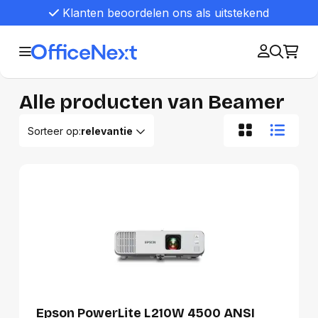
Klanten beoordelen ons als uitstekend
Alle producten van Beamer
Sorteer op:
relevantie
Relevantie
Van A tot Z
Van Z tot A
Nieuwste eerst
Oudste eerst
Goedkoopste eerst
Duurste eerst
Epson PowerLite L210W 4500 ANSI