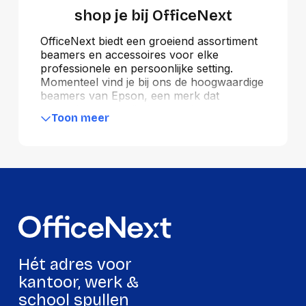
shop je bij OfficeNext
OfficeNext biedt een groeiend assortiment
beamers en accessoires voor elke
professionele en persoonlijke setting.
Momenteel vind je bij ons de hoogwaardige
beamers van Epson, een merk dat
bekendstaat om zijn betrouwbare
Toon meer
prestaties en scherpe beeldkwaliteit.
Binnenkort voegen we meer
toonaangevende merken toe, zodat je altijd
een ruime keuze hebt uit de nieuwste
modellen. Van presentaties op kantoor tot
entertainment thuis – onze beamers
zorgen voor een meeslepende ervaring.
Combineer jouw beamer met de juiste
accessoires voor een complete setup en
profiteer van snelle levering en deskundig
advies bij OfficeNext.
Hét adres voor
kantoor, werk &
school spullen