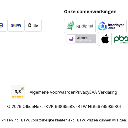
Onze samenwerkingen
Inhoud van de verp
Snelstartgids
Meegeleverde kabels
Gebruikershandleiding
Meegeleverde softwar
Afstandsbediening inb
Kenmerken
Algemene voorwaarden
Privacy
EAA Verklaring
Interactief
© 2026 OfficeNext -
KVK 66895588 -
BTW NL856745935B01
Geluidsniveau
Screen mirroring
Prijzen incl. BTW, voor zakelijke klanten excl. BTW. Prijzen kunnen wijzigen.
On Screen Display (OS