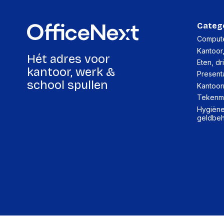
Categ
Compute
Kantoor
Hét adres voor
Eten, dr
kantoor, werk &
Present
school spullen
Kantoor
Tekenma
Hygiëne,
geldbe