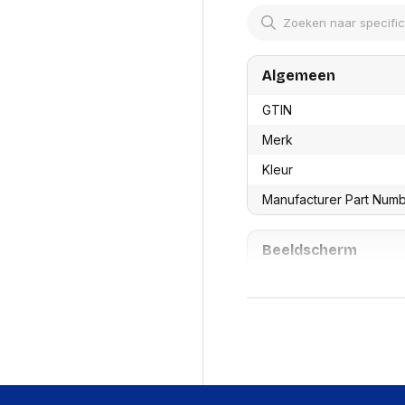
res
Laptopt
Beamer accesoires
elefonie en
Rugtass
es
Alles in Beamers en accesoires
Alles in 
en koffer
Algemeen
s, oortjes en
Netwerk en internet
ires
Mesh wifi systemen
Organi
GTIN
 headsets
Bedrade routers
Muismatt
Merk
oons
Draadloze routers
Documen
Netwerk extenders
Kleur
Beeldsch
ens
Netwerk switches
Voet-, a
ccessoires
Manufacturer Part Num
Netwerkkaarten
ruggens
eadsets, oortjes en
Netwerk transceiver modules
Toetsen
es
Werkstat
Alles in Netwerk en internet
Beeldscherm
Alles in 
Kleurdiepte
Ingebouwd display
Design
Plaatsing