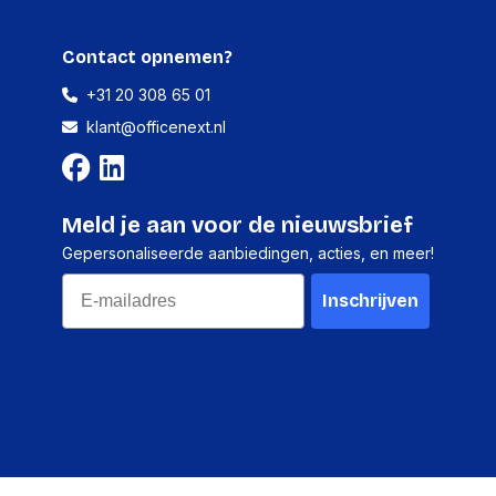
Projector met korte projectieafstand
Contact opnemen?
Draagbaar
+31 20 308 65 01
Kensington
klant@officenext.nl
id voor
Ja
Meld je aan voor de nieuwsbrief
Gepersonaliseerde aanbiedingen, acties, en meer!
AC
Email
1.8 m
Inschrijven
100___240_v
5060_hz
)
201 W
dby)
0.5 W
misch)
191 W