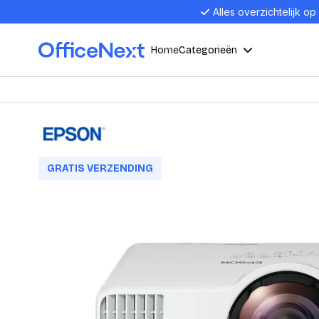
Alles overzichtelijk op
Home
Categorieën
Compu
Computers en electronica
Laptop
Kantoor, werk en school
Laptops
GRATIS VERZENDING
Desktop
Alles in 
Eten, drinken en catering
Barebon
Alles in L
Presentatie en communicatie
Monitor
Computer
Curved M
Kantoormeubelen en verlichting
Display p