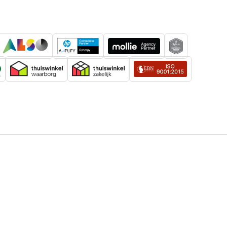
akking
Ja
AC, HDMI
Ja
EasyMP Multi PC Projection, Epson
e
Projector Content Manager, Epson
Projector Management
egrepen
Ja
Nee
37 dB
Ja
D)
Ja