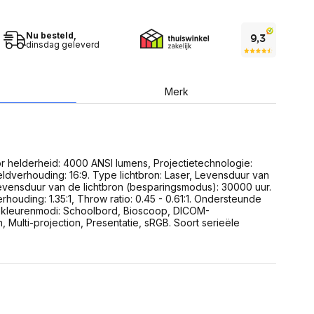
USB Sticks
 computer
Geheugenkaarten
ires
SSD behuizing
Nu besteld,
Computeraccessoires
dinsdag geleverd
Kaartlezers
Alles in Datadragers
ter
nenten
Merk
Data-opberging
enmodules
Voor CD/DVD
or
Alles in Data-opberging
arten
bord
r helderheid: 4000 ANSI lumens, Projectietechnologie:
Multimedia
ldverhouding: 16:9. Type lichtbron: Laser, Levensduur van
r behuizing
Bluetooth Speakers
Levensduur van de lichtbron (besparingsmodus): 30000 uur.
aarten
ouding: 1.35:1, Throw ratio: 0.45 - 0.61:1. Ondersteunde
Mediaspelers
en
 kleurenmodi: Schoolbord, Bioscoop, DICOM-
DJ Gear
 Multi-projection, Presentatie, sRGB. Soort serieële
ekaarten
Fototoestellen
schijfstations
Fotoprinter
 Computer componenten
Fotocamera accessoires
Alles in Multimedia
tassen,
sen en koffers
Betaaloplossingen POS