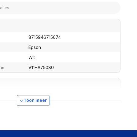
assen
(Point of Sale)
en
Mobiele pinautomaten
Laptoptassen, rugtassen
Alles in Betaaloplossingen POS
s
(Point of Sale)
satie en comfort
8715946715674
en en polssteunen
Epson
tenhouders
Wit
ermfilters
rm- en
ber
V11HA75080
teunen
bordlades
ions
Organisatie en comfort
10 b
Toon meer
Nee
Plafond, Desktop, Muur