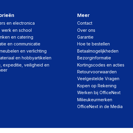
Type product
orieën
Meer
Markt positionering
rs en electronica
Contact
Kabelslot sleuf type
, werk en school
Over ons
inken en catering
Garantie
Bevestigingsmogelijkhe
kabelslot
atie en communicatie
Hoe te bestellen
meubelen en verlichting
Betaalmogelijkheden
teriaal en hobbyartikelen
Bezorginformatie
Energie
 expeditie, veiligheid en
Kortingscodes en acties
heer
Stroombron
Retourvoorwaarden
Veelgestelde Vragen
Snoerlengte
Kopen op Rekening
AC Ingangsspanning
Werken bij OfficeNext
AC Ingangsfrequentie
Milieukeurmerken
OfficeNext in de Media
Stroomverbruik (typisch
Stroomverbruik (in stan
Verbruik (modus Econo