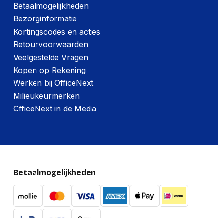
Betaalmogelijkheden
Meegeleverde kabels
AC, HDMI
Bezorginformatie
Kortingscodes en acties
Batterijen inbegrepen
Ja
Retourvoorwaarden
Meegeleverde
EasyMP Multi PC
Veelgestelde Vragen
software
Projection
Kopen op Rekening
Afstandsbediening
Werken bij OfficeNext
Ja
inbegrepen
Milieukeurmerken
OfficeNext in de Media
Kenmerken
Geluidsniveau
39 dB
Wachtwoordbeveiliging
Ja
Geluidsniveau
Betaalmogelijkheden
30 dB
(spaarzame modus)
Land van herkomst
Filipijnen