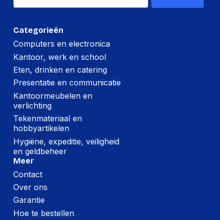
Stroomverbruik
277 W
(typisch)
Categorieën
Stroomverbruik (in
0.34 W
Computers en electronica
standby)
Kantoor, werk en school
Verbruik (modus
200 W
Eten, drinken en catering
Economisch)
Presentatie en communicatie
Kantoormeubelen en
Gewicht en omvang
verlichting
Tekenmateriaal en
Diepte verpakking
425 mm
hobbyartikelen
Hoogte verpakking
140 mm
Hygiëne, expeditie, veiligheid
en geldbeheer
Breedte verpakking
370 mm
Meer
Gewicht verpakking
3,652 g
Contact
Over ons
Garantie
Inhoud van de verpakking
Hoe te bestellen
Opbergetui
Ja