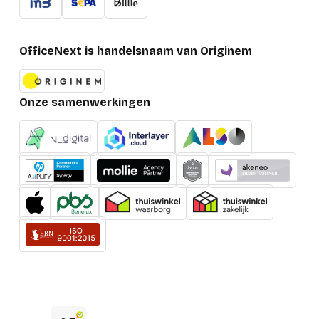
Lenssysteem
Focus
Handmatig
OfficeNext is handelsnaam van Originem
Zoom type
Handmatig
Zoomcapaciteit
Ja
Onze samenwerkingen
Zoomverhouding
1.2:1
Lichtbron
Lampvermogen
206 W
Type lichtbron
Lamp
Levensduur van de
4,000 h
lichtbron
Levensduur van de
lichtbron
7,000 h
(besparingsmodus)