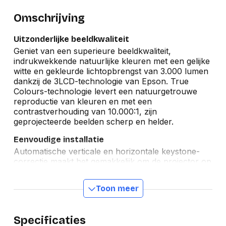
Omschrijving
Uitzonderlijke beeldkwaliteit
Geniet van een superieure beeldkwaliteit,
indrukwekkende natuurlijke kleuren met een gelijke
witte en gekleurde lichtopbrengst van 3.000 lumen
dankzij de 3LCD-technologie van Epson. True
Colours-technologie levert een natuurgetrouwe
reproductie van kleuren en met een
contrastverhouding van 10.000:1, zijn
geprojecteerde beelden scherp en helder.
Eenvoudige installatie
Automatische verticale en horizontale keystone-
correctie maakt het gemakkelijk om de projector op
vrijwel elke locatie op te stellen. Door de korte
projectieafstand wordt een groot beeld
Toon meer
geprojecteerd vanaf een kortere afstand, zodat alle
aanwezigen tijdens een vergadering achter de
projector kunnen zitten omdat de luchtuitlaat aan
Specificaties
de voorzijde ervoor zorgt dat de warmte bij hen