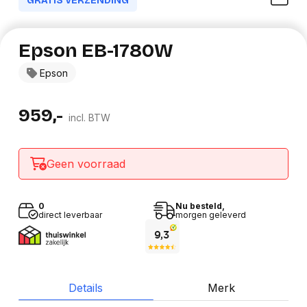
GRATIS VERZENDING
Epson EB-1780W
Epson
959,-
incl. BTW
Geen voorraad
0
Nu besteld,
direct leverbaar
morgen geleverd
Details
Merk