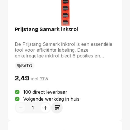
Prijstang Samark inktrol
De Prijstang Samark inktrol is een essentiële
tool voor efficiënte labeling. Deze
enkelregelige inktrol biedt 6 posities en
diverse valutatekens, wat zorgt voor
SATO
veelzijdigheid in gebruik. De opvallende rode
kleur maakt het een praktische keuze voor
2,49
elke omgeving. Geschikt voor etiketten van
incl. BTW
26 x 12 mm (niet inbegrepen), is deze inktrol
een betrouwbare oplossing voor al uw
100 direct leverbaar
etiketteringsbehoeften binnen de
Volgende werkdag in huis
productfamilie Etiketten en enveloppen.