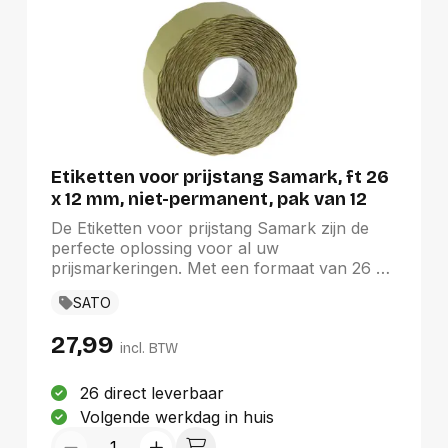
Etiketten voor prijstang Samark, ft 26
x 12 mm, niet-permanent, pak van 12
rollen
De Etiketten voor prijstang Samark zijn de
perfecte oplossing voor al uw
prijsmarkeringen. Met een formaat van 26 x
12 mm en een niet-permanente kleefkracht
SATO
bieden deze etiketten flexibiliteit en
gebruiksgemak. Elke verpakking bevat 12
27,99
rollen, met in totaal 1500 etiketten per rol,
incl. BTW
wat zorgt voor een langdurige voorraad.
Deze witte etiketten zijn ideaal voor zowel
26 direct leverbaar
retail als opslag, waardoor ze een praktische
Volgende werkdag in huis
keuze zijn voor elke organisatie.