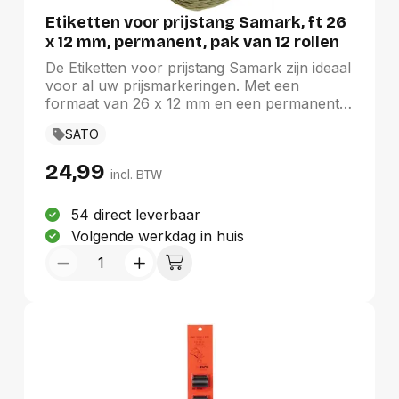
Etiketten voor prijstang Samark, ft 26
x 12 mm, permanent, pak van 12 rollen
De Etiketten voor prijstang Samark zijn ideaal
voor al uw prijsmarkeringen. Met een
formaat van 26 x 12 mm en een permanente
hechting bieden ze betrouwbaarheid en
SATO
duurzaamheid. Elke rol bevat 1500 etiketten,
en met een pak van 12 rollen bent u goed
24,99
voorbereid voor langdurig gebruik. De witte
incl. BTW
kleur zorgt voor een professionele
uitstraling, perfect voor winkels en bedrijven
54 direct leverbaar
die waarde hechten aan duidelijkheid en
Volgende werkdag in huis
organisatie.