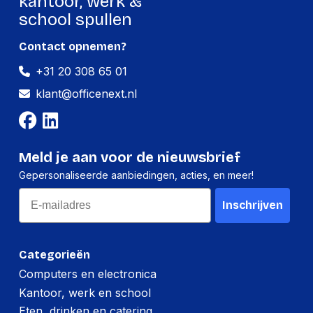
kantoor, werk &
school spullen
Per stuk
Contact opnemen?
Hoeveelheid:
1 stuk
+31 20 308 65 01
Breedte:
153 millimeter
klant@officenext.nl
Hoogte:
68 millimeter
Lengte:
247 millimeter
Gewicht:
381 gram
Meld je aan voor de nieuwsbrief
Gepersonaliseerde aanbiedingen, acties, en meer!
Per doos
Email
Inschrijven
Hoeveelheid:
20 stuks
Breedte:
330 millimeter
Categorieën
Hoogte:
330 millimeter
Computers en electronica
Kantoor, werk en school
Lengte:
495 millimeter
Eten, drinken en catering