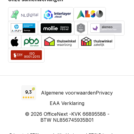
Algemene voorwaarden
Privacy
EAA Verklaring
© 2026 OfficeNext -
KVK 66895588 -
BTW NL856745935B01