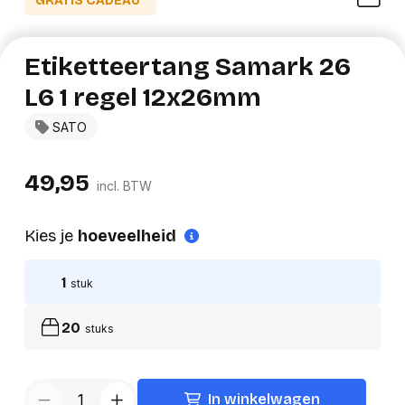
GRATIS CADEAU*
Etiketteertang Samark 26
L6 1 regel 12x26mm
SATO
49,95
incl. BTW
Kies je
hoeveelheid
1
stuk
20
stuks
In winkelwagen