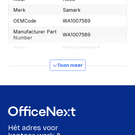
Merk
Samark
OEMCode
WA1007589
Manufacturer Part
WA1007589
Number
GTIN
8712453023247
Toon meer
Productformaat
Lengte
247 mm
Breedte
153 mm
Hoogte
68 mm
Gewicht
381 g
Hét adres voor
Verpakking