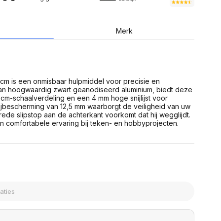
USB Sticks
 computer
Geheugenkaarten
ires
SSD behuizing
Computeraccessoires
Merk
Kaartlezers
Alles in Datadragers
ter
nenten
Data-opberging
enmodules
Voor CD/DVD
0 cm is een onmisbaar hulpmiddel voor precisie en
or
n hoogwaardig zwart geanodiseerd aluminium, biedt deze
Alles in Data-opberging
arten
 cm-schaalverdeling en een 4 mm hoge snijlijst voor
bord
ijbescherming van 12,5 mm waarborgt de veiligheid van uw
brede slipstop aan de achterkant voorkomt dat hij wegglijdt.
Multimedia
en comfortabele ervaring bij teken- en hobbyprojecten.
r behuizing
Bluetooth Speakers
aarten
Mediaspelers
en
DJ Gear
ekaarten
Fototoestellen
schijfstations
Fotoprinter
 Computer componenten
Fotocamera accessoires
Alles in Multimedia
tassen,
sen en koffers
Betaaloplossingen POS