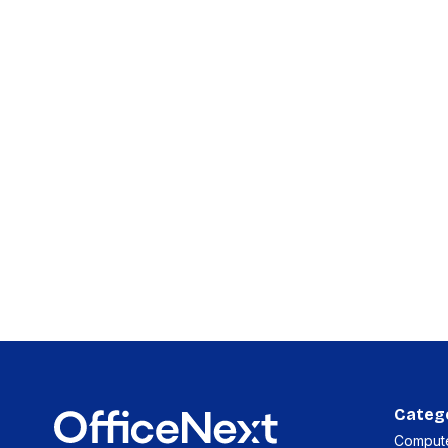
accessoi
Alles in T
accessoir
Headset
accesso
Computer
Koptelef
Oortjes
Oorkuss
Overig a
Alles in H
accessoir
Categ
Compute