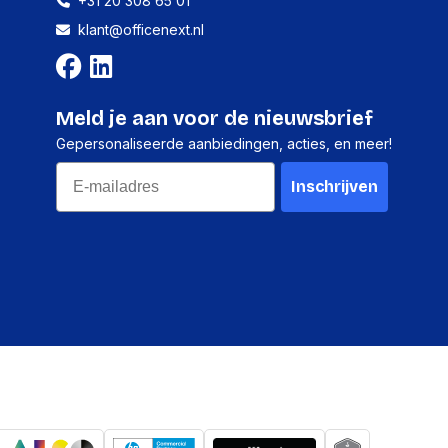
+31 20 308 65 01
klant@officenext.nl
1 stuk
35 millimeter
Meld je aan voor de nieuwsbrief
15 millimeter
Gepersonaliseerde aanbiedingen, acties, en meer!
310 millimeter
Email
Inschrijven
86 gram
10 stuks
85 millimeter
85 millimeter
350 millimeter
914 gram