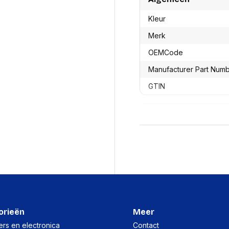
res
Laptopt
Beamer accesoires
elefonie en
Rugtass
Kleur
es
Alles in Beamers en accesoires
Alles in 
Merk
en koffer
s, oortjes en
Netwerk en internet
OEMCode
ires
Mesh wifi systemen
Organi
Manufacturer Part Num
 headsets
Bedrade routers
Muismatt
oons
Draadloze routers
Documen
GTIN
Netwerk extenders
Beeldsch
ens
Netwerk switches
Voet-, a
ccessoires
Productformaat
Netwerkkaarten
ruggens
eadsets, oortjes en
Netwerk transceiver modules
Toetsen
es
Lengte
Werkstat
Alles in Netwerk en internet
Alles in 
Breedte
Hoogte
Gewicht
orieën
Meer
Verpakking
rs en electronica
Contact