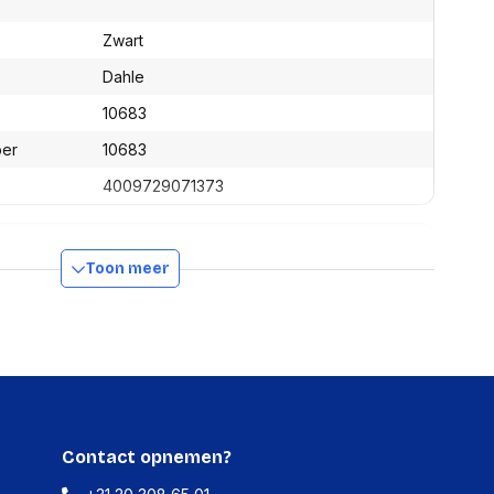
assen
(Point of Sale)
en
Zwart
Mobiele pinautomaten
Laptoptassen, rugtassen
Alles in Betaaloplossingen POS
Dahle
s
(Point of Sale)
10683
satie en comfort
ber
10683
en en polssteunen
tenhouders
4009729071373
ermfilters
rm- en
teunen
Toon meer
bordlades
310 mm
ions
Organisatie en comfort
35 mm
15 mm
86 g
Contact opnemen?