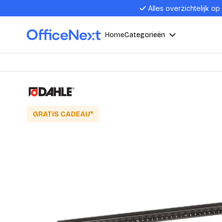
Alles overzichtelijk op
Home
Categorieën
Compu
Computers en electronica
Laptop
Kantoor, werk en school
GRATIS CADEAU*
Laptops
Desktop
Alles in 
Eten, drinken en catering
Barebon
Alles in L
Presentatie en communicatie
Monitor
Computer
Curved M
Kantoormeubelen en verlichting
Display p