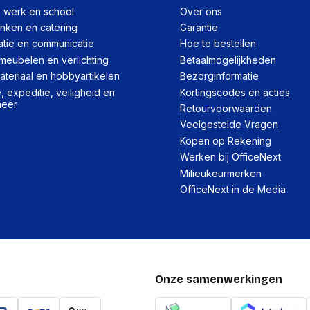
, werk en school
Over ons
Per stuk
inken en catering
Garantie
atie en communicatie
Hoe te bestellen
Hoeveelheid:
meubelen en verlichting
Betaalmogelijkheden
Breedte:
teriaal en hobbyartikelen
Bezorginformatie
Hoogte:
 expeditie, veiligheid en
Kortingscodes en acties
heer
Retourvoorwaarden
Lengte:
Veelgestelde Vragen
Gewicht:
Kopen op Rekening
Werken bij OfficeNext
Milieukeurmerken
Per doos
OfficeNext in de Media
Hoeveelheid:
Breedte:
Hoogte:
Lengte:
Onze samenwerkingen
Gewicht: