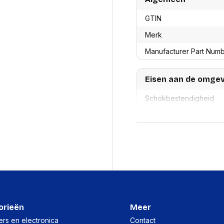
res
Laptopt
Beamer accesoires
elefonie en
Rugtass
GTIN
es
Alles in Beamers en accesoires
Alles in 
Merk
en koffer
s, oortjes en
Netwerk en internet
Manufacturer Part Num
ires
Mesh wifi systemen
Organi
 headsets
Bedrade routers
Muismatt
oons
Eisen aan de omge
Draadloze routers
Documen
Netwerk extenders
Beeldsch
Schokbestendigheid
ens
Netwerk switches
Voet-, a
ccessoires
Netwerkkaarten
ruggens
Schokbestendigheid (bu
eadsets, oortjes en
Netwerk transceiver modules
Toetsen
es
Werkstat
Alles in Netwerk en internet
Energie
Alles in 
Bedrijfsspanning
Stroomverbruik (idle)
Stroomverbruik (lezen)
orieën
Meer
rs en electronica
Contact
Kenmerken