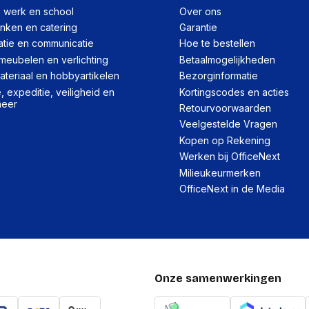
, werk en school
Over ons
Soort
inken en catering
Garantie
atie en communicatie
Hoe te bestellen
Interface
meubelen en verlichting
Betaalmogelijkheden
HDD omvang
teriaal en hobbyartikelen
Bezorginformatie
 expeditie, veiligheid en
Kortingscodes en acties
Component voor
heer
Retourvoorwaarden
HDD capaciteit
Veelgestelde Vragen
HDD rotatiesnelheid
Kopen op Rekening
Werken bij OfficeNext
Buffergrootte opslagsta
Milieukeurmerken
Mean time between fail
OfficeNext in de Media
Overdrachtsnelheid HDD
Permanente overdracht
Onze samenwerkingen