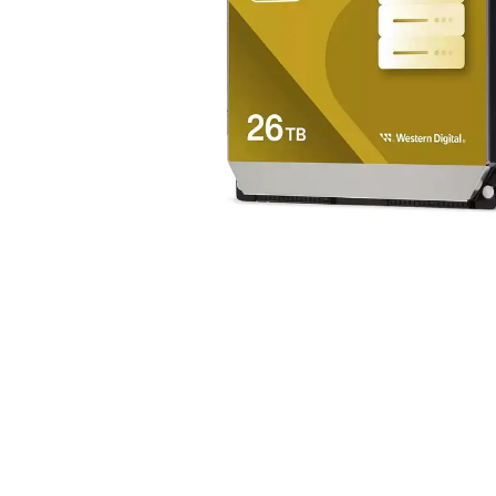
Alles in M
Tekenmateriaal en
hobbyartikelen
Tablets
Tablets
Hygiëne, expeditie, veiligheid en
Handtek
geldbeheer
Tabletto
Tabletbe
Tablet s
Pencil
Pencil ac
Alles in T
Telefon
accesso
Smartpho
Smartwat
accessor
A/V conf
Apple ka
Telecom 