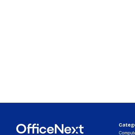
accessoi
Alles in T
accessoir
Headset
accesso
Computer
Koptelef
Oortjes
Oorkuss
Overig a
Alles in H
accessoir
Categ
Compute