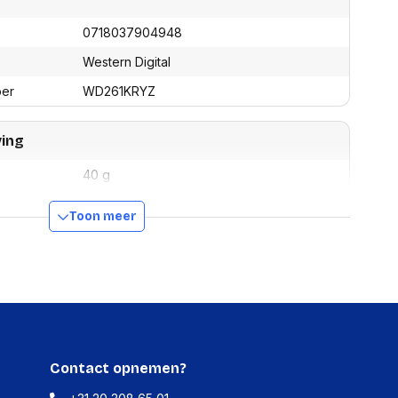
assen
(Point of Sale)
en
0718037904948
Mobiele pinautomaten
Laptoptassen, rugtassen
Alles in Betaaloplossingen POS
Western Digital
s
(Point of Sale)
ber
WD261KRYZ
satie en comfort
en en polssteunen
ving
tenhouders
ermfilters
40 g
rm- en
teunen
iten gebruik)
200 g
Toon meer
bordlades
ions
Organisatie en comfort
5 / 12 V
5.6 W
6.7 W
Contact opnemen?