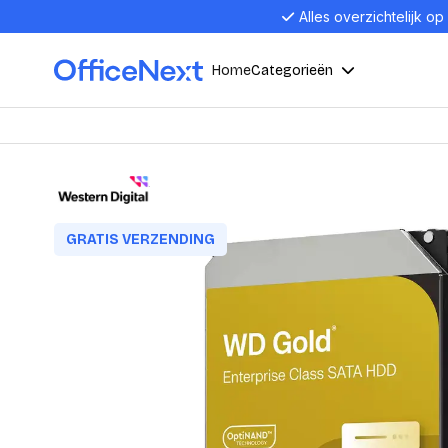
Alles overzichtelijk op
Home
Categorieën
Compu
Computers en electronica
Laptop
Kantoor, werk en school
Laptops
GRATIS VERZENDING
Desktop
Alles in 
Eten, drinken en catering
Barebon
Alles in L
Presentatie en communicatie
Monitor
Computer
Curved M
Kantoormeubelen en verlichting
Display p