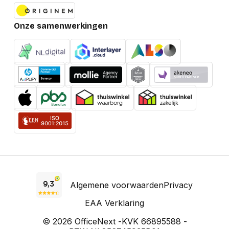
Prestatie
Onze samenwerkingen
HD type
4K Ultra HD
Certificering
CE, FCC, REACH
UASP-ondersteuning
Ja
Geïntegreerde
Nee
geheugenkaartlezer
Materiaal behuizing
Aluminium
Software
Windows 10
Education, Windows
Algemene voorwaarden
Privacy
10 Education x64,
Windows 10
EAA Verklaring
Enterprise, Windows
10 Enterprise x64,
© 2026 OfficeNext -
KVK 66895588 -