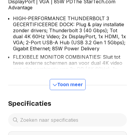
DisplayPort | VGA | 85W PDThe StarTech.com
Advantage
HIGH-PERFORMANCE THUNDERBOLT 3
GECERTIFICEERDE DOCK: Plug & play installatie
zonder drivers; Thunderbolt 3 (40 Gbps); Tot
dual 4K 60Hz Video; 2x DisplayPort, 1x HDMI, 1x
VGA; 2-Port USB-A Hub (USB 3.2 Gen 1 5Gbps);
Gigabit Ethernet; 85W Power Delivery
FLEXIBELE MONITOR COMBINATIES: Sluit tot
twee externe schermen aan voor dual 4K video
met elke combinatie van 2x DP (4K 60Hz), 1x
HDMI (4K 60Hz) of VGA (1080p 60Hz); Video-
output maakt direct gebruik van GPU zonder
Toon meer
software of compressie
COMPATIBILITEIT: Compatibel met Windows,
macOS & Ubuntu; Werkt met alle Thunderbolt
Specificaties
3/4 laptops; Uitgebreide dual displays op Apple
M3 MacBook Air/Pro en M1/M2/M3 Max en Pro
MacBooks; Single Display op Apple M1/M2 entry
level MacBooks
EENVOUDIGE INSTALLATIE EN INSTELLING: