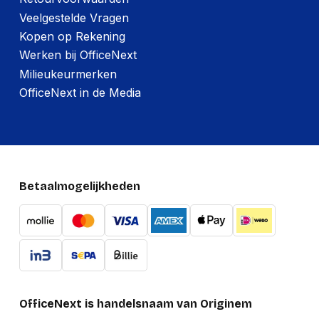
Overige specificaties
Veelgestelde Vragen
Kopen op Rekening
Snoerlengte
0.5 m
Werken bij OfficeNext
Milieukeurmerken
Poorten interfaces
OfficeNext in de Media
Hostinterface
Thunderbolt 3
Microfoon, line-in
Nee
ingang
USB Power Delivery
Ja
Betaalmogelijkheden
(USB PD)
Connectiviteitstechnologie
Bedraad
USB Power Delivery
85 W
tot max.
Aansluiting voor
Ja
netstroomadapter
OfficeNext is handelsnaam van Originem