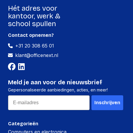
Hét adres voor
Compatibele soorten
UK, EU
stopcontacten
kantoor, werk &
school spullen
Inhoud van de verpakking
Contact opnemen?
Meegeleverde kabels
AC, Thunderbolt
+31 20 308 65 01
Inclusief AC-adapter
Ja
klant@officenext.nl
Gebruikershandleiding
Ja
Logistieke gegevens
Meld je aan voor de nieuwsbrief
Gepersonaliseerde aanbiedingen, acties, en meer!
(Buitenste)
Email
hoofdverpakking
280 mm
Inschrijven
hoogte
(Buitenste)
hoofdverpakking
676 mm
Categorieën
lengte
Computers en electronica