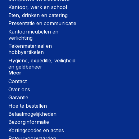
(Buitenste)
Kantoor, werk en school
hoofdverpakking
390 mm
Eten, drinken en catering
breedte
Presentatie en communicatie
Code
Kantoormeubelen en
geharmoniseerd
84733020
verlichting
systeem (HS)
Tekenmateriaal en
hobbyartikelen
Netwerk
Hygiëne, expeditie, veiligheid
en geldbeheer
Full duplex
Ja
Meer
Contact
Ethernet LAN
Ja
Over ons
Auto MDI/MDI-X
Ja
Garantie
IEEE 802.3ab, IEEE
Hoe te bestellen
Netwerkstandaard
802.3u, IEEE 802.3
Betaalmogelijkheden
Bezorginformatie
Ethernet LAN, data-
10, 100, 1000 Mbit/s
overdrachtsnelheden
Kortingscodes en acties
Retourvoorwaarden