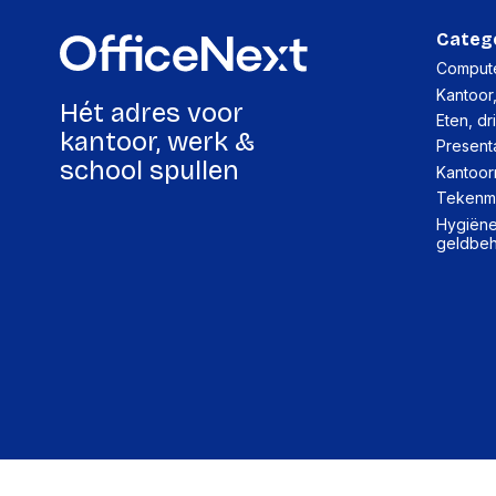
Categ
Compute
Kantoor
Hét adres voor
Eten, dr
kantoor, werk &
Present
school spullen
Kantoor
Tekenma
Hygiëne,
geldbe