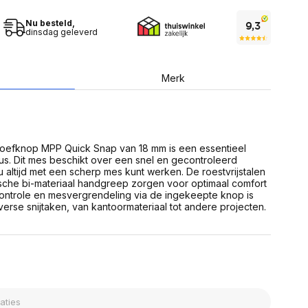
USB Sticks
 computer
Geheugenkaarten
ires
Nu besteld,
SSD behuizing
dinsdag geleverd
Computeraccessoires
Kaartlezers
Alles in Datadragers
ter
Merk
nenten
Data-opberging
enmodules
Voor CD/DVD
or
Alles in Data-opberging
arten
bord
roefknop MPP Quick Snap van 18 mm is een essentieel
s. Dit mes beschikt over een snel en gecontroleerd
Multimedia
altijd met een scherp mes kunt werken. De roestvrijstalen
r behuizing
Bluetooth Speakers
che bi-materiaal handgreep zorgen voor optimaal comfort
aarten
econtrole en mesvergrendeling via de ingekeepte knop is
Mediaspelers
en
verse snijtaken, van kantoormateriaal tot andere projecten.
DJ Gear
ekaarten
Fototoestellen
schijfstations
Fotoprinter
 Computer componenten
Fotocamera accessoires
Alles in Multimedia
tassen,
sen en koffers
Betaaloplossingen POS