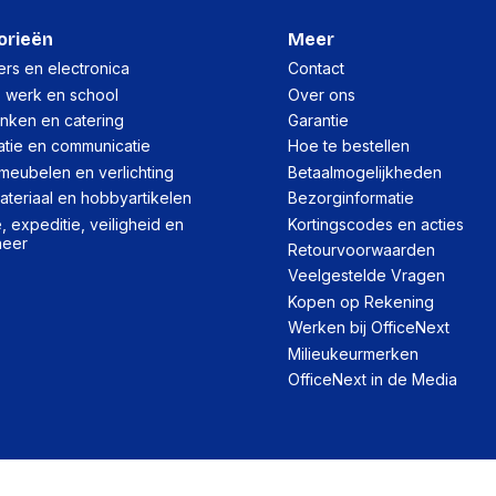
orieën
Meer
rs en electronica
Contact
, werk en school
Over ons
inken en catering
Garantie
atie en communicatie
Hoe te bestellen
meubelen en verlichting
Betaalmogelijkheden
teriaal en hobbyartikelen
Bezorginformatie
 expeditie, veiligheid en
Kortingscodes en acties
heer
Retourvoorwaarden
Veelgestelde Vragen
Kopen op Rekening
Werken bij OfficeNext
Milieukeurmerken
OfficeNext in de Media