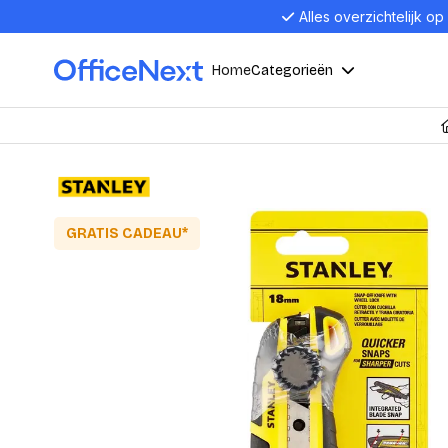
Alles overzichtelijk op
Home
Categorieën
Compu
Computers en electronica
Laptop
Kantoor, werk en school
GRATIS CADEAU*
Laptops
Desktop
Alles in 
Eten, drinken en catering
Barebon
Alles in L
Presentatie en communicatie
Monitor
Computer
Curved M
Kantoormeubelen en verlichting
Display p