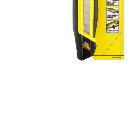
Alles in M
Tekenmateriaal en
hobbyartikelen
Tablets
Tablets
Hygiëne, expeditie, veiligheid en
Handtek
geldbeheer
Tabletto
Tabletbe
Tablet s
Pencil
Pencil ac
Alles in T
Telefon
accesso
Smartpho
Smartwat
accessor
A/V conf
Apple ka
Telecom 