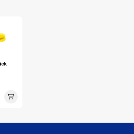
Verpakking
Per stuk
Hoeveelheid:
Breedte:
ick
Hoogte:
Lengte:
Gewicht: