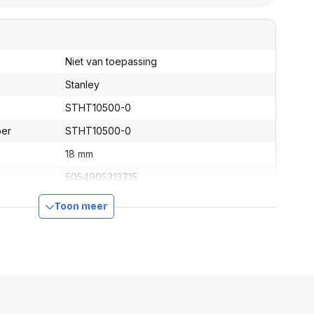
assen
(Point of Sale)
en
Mobiele pinautomaten
Laptoptassen, rugtassen
Alles in Betaaloplossingen POS
s
(Point of Sale)
Niet van toepassing
satie en comfort
Stanley
en en polssteunen
STHT10500-0
tenhouders
ber
STHT10500-0
ermfilters
rm- en
18 mm
teunen
bordlades
5054905313715
ions
Organisatie en comfort
Toon meer
205 mm
80 mm
20 mm
106 g