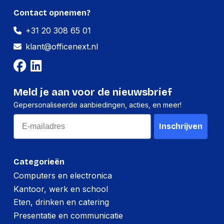
Contact opnemen?
Per pallet
+31 20 308 65 01
Hoeveelheid:
1224 stuks
klant@officenext.nl
Breedte:
-
Hoogte:
-
Meld je aan voor de nieuwsbrief
Lengte:
-
Gepersonaliseerde aanbiedingen, acties, en meer!
Gewicht:
-
Email
Inschrijven
Categorieën
Computers en electronica
Kantoor, werk en school
Eten, drinken en catering
Presentatie en communicatie