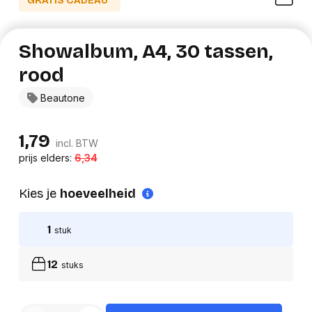
GRATIS CADEAU*
Showalbum, A4, 30 tassen,
rood
Beautone
1,79
incl. BTW
prijs elders:
6,34
Kies je
hoeveelheid
1
stuk
12
stuks