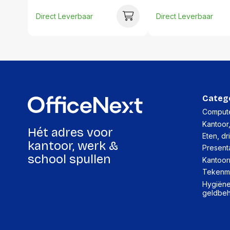
Direct Leverbaar
Direct Leverbaar
Categ
Compute
Kantoor
Hét adres voor
Eten, dr
kantoor, werk &
Present
school spullen
Kantoor
Tekenma
Hygiëne,
geldbe