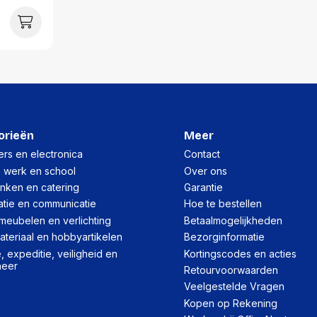
orieën
Meer
rs en electronica
Contact
, werk en school
Over ons
inken en catering
Garantie
atie en communicatie
Hoe te bestellen
meubelen en verlichting
Betaalmogelijkheden
teriaal en hobbyartikelen
Bezorginformatie
 expeditie, veiligheid en
Kortingscodes en acties
heer
Retourvoorwaarden
Veelgestelde Vragen
Kopen op Rekening