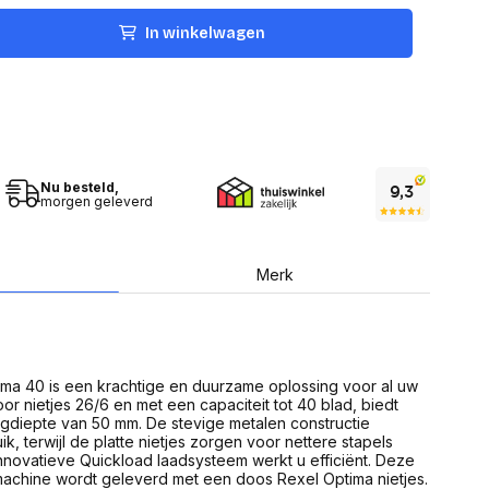
USB Sticks
 computer
Geheugenkaarten
In winkelwagen
ires
SSD behuizing
Computeraccessoires
Kaartlezers
Alles in Datadragers
ter
nenten
Data-opberging
enmodules
Voor CD/DVD
Nu besteld,
or
morgen geleverd
Alles in Data-opberging
arten
bord
Multimedia
Merk
r behuizing
Bluetooth Speakers
aarten
Mediaspelers
en
DJ Gear
ekaarten
Fototoestellen
schijfstations
Fotoprinter
ma 40 is een krachtige en duurzame oplossing voor al uw
 Computer componenten
Fotocamera accessoires
or nietjes 26/6 en met een capaciteit tot 40 blad, biedt
gdiepte van 50 mm. De stevige metalen constructie
Alles in Multimedia
k, terwijl de platte nietjes zorgen voor nettere stapels
tassen,
nnovatieve Quickload laadsysteem werkt u efficiënt. Deze
sen en koffers
etmachine wordt geleverd met een doos Rexel Optima nietjes.
Betaaloplossingen POS