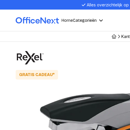
Alles overzichtelijk op
Home
Categorieën
Kant
Compu
Computers en electronica
Laptop
Kantoor, werk en school
Laptops
Desktop
GRATIS CADEAU*
Alles in 
Eten, drinken en catering
Barebon
Alles in L
Presentatie en communicatie
Monitor
Computer
Curved M
Kantoormeubelen en verlichting
Display p