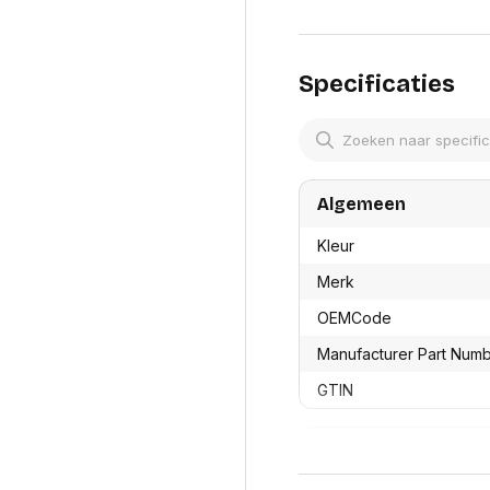
res
Laptopt
Beamer accesoires
elefonie en
Rugtass
es
Alles in Beamers en accesoires
Alles in 
en koffer
Specificaties
s, oortjes en
Netwerk en internet
ires
Mesh wifi systemen
Organi
 headsets
Bedrade routers
Muismatt
oons
Draadloze routers
Documen
Netwerk extenders
Algemeen
Beeldsch
ens
Netwerk switches
Voet-, a
ccessoires
Netwerkkaarten
Kleur
ruggens
eadsets, oortjes en
Netwerk transceiver modules
Toetsen
Merk
es
Werkstat
Alles in Netwerk en internet
OEMCode
Alles in 
Manufacturer Part Num
GTIN
Productformaat