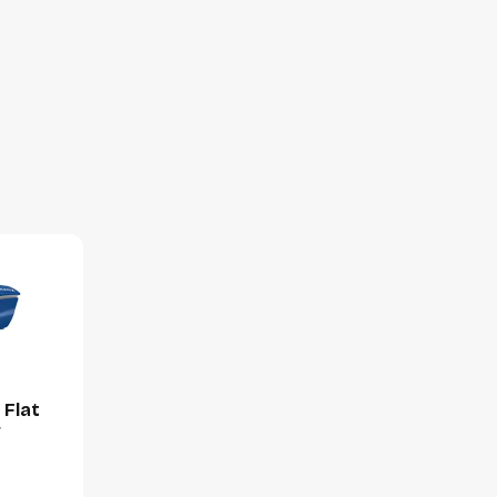
Hoeveelheid:
Breedte:
Hoogte:
Lengte:
Gewicht:
 Flat
w