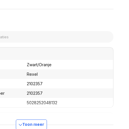
assen
(Point of Sale)
en
Mobiele pinautomaten
Laptoptassen, rugtassen
Alles in Betaaloplossingen POS
s
(Point of Sale)
satie en comfort
en en polssteunen
tenhouders
ermfilters
rm- en
Zwart/Oranje
teunen
bordlades
Rexel
ions
2102357
Organisatie en comfort
ber
2102357
5028252048132
Toon meer