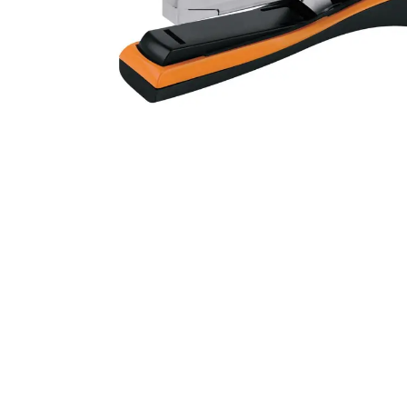
Alles in M
Tekenmateriaal en
hobbyartikelen
Tablets
Tablets
Hygiëne, expeditie, veiligheid en
Handtek
geldbeheer
Tabletto
Tabletbe
Tablet s
Pencil
Pencil ac
Alles in T
Telefon
accesso
Smartpho
Smartwat
accessor
A/V conf
Apple ka
Telecom 