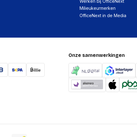
Werken bij OfficeNext
Milieukeurmerken
OfficeNext in de Media
Onze samenwerkingen