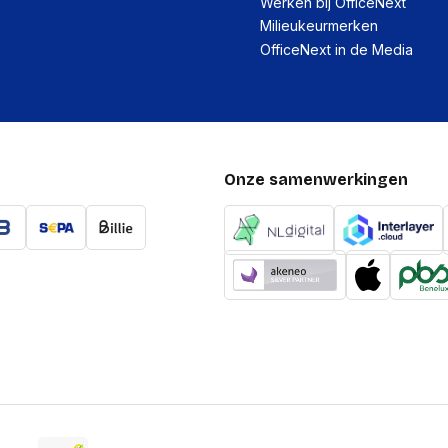
Werken bij OfficeNext
Milieukeurmerken
USB-connector
OfficeNext in de Media
Connectiviteitstechnolo
3,5mm-connector
USB-aansluiting
Onze samenwerkingen
Prestatie
Draagwijze
Kleur kabel
Headset type
Type product
Volumeregeling
Soort bediening
Type regeleenheid