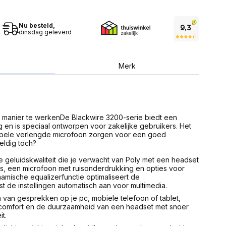
USB Sticks
 computer
Geheugenkaarten
ires
SSD behuizing
Nu besteld,
Computeraccessoires
dinsdag geleverd
Kaartlezers
Alles in Datadragers
ter
nenten
Merk
Data-opberging
enmodules
Voor CD/DVD
or
Alles in Data-opberging
arten
bord
n manier te werkenDe Blackwire 3200-serie biedt een
Multimedia
g en is speciaal ontworpen voor zakelijke gebruikers. Het
r behuizing
Bluetooth Speakers
xibele verlengde microfoon zorgen voor een goed
aarten
eldig toch?
Mediaspelers
en
DJ Gear
geluidskwaliteit die je verwacht van Poly met een headset
ekaarten
Fototoestellen
s, een microfoon met ruisonderdrukking en opties voor
schijfstations
Fotoprinter
namische equalizerfunctie optimaliseert de
 Computer componenten
t de instellingen automatisch aan voor multimedia.
Fotocamera accessoires
 van gesprekken op je pc, mobiele telefoon of tablet,
Alles in Multimedia
comfort en de duurzaamheid van een headset met snoer
tassen,
it.
sen en koffers
Betaaloplossingen POS