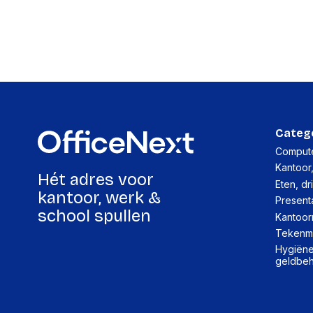
Categ
Compute
Kantoor
Hét adres voor
Eten, dr
kantoor, werk &
Present
school spullen
Kantoor
Tekenma
Hygiëne,
geldbe