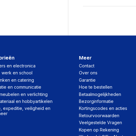
Positie speakers kopte
Impedantie
Gevoeligheid koptelef
Diameter van de luidsp
Microfoon
orieën
Meer
Microfoontype
rs en electronica
Contact
Microphone direction t
, werk en school
Over ons
inken en catering
Garantie
Gevoeligheid microfoo
atie en communicatie
Hoe te bestellen
meubelen en verlichting
Betaalmogelijkheden
Minimale systeeme
teriaal en hobbyartikelen
Bezorginformatie
 expeditie, veiligheid en
Kortingscodes en acties
Ondersteunt Windows
heer
Retourvoorwaarden
Ondersteunt Mac-bestu
Veelgestelde Vragen
Kopen op Rekening
Poorten interfaces