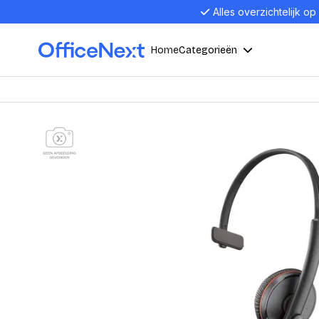
Alles overzichtelijk op
Home
Categorieën
Compu
Computers en electronica
Laptop
Kantoor, werk en school
Laptops
Desktop
Alles in 
Eten, drinken en catering
Barebon
Alles in L
Presentatie en communicatie
Monitor
Computer
Curved M
Kantoormeubelen en verlichting
Display p