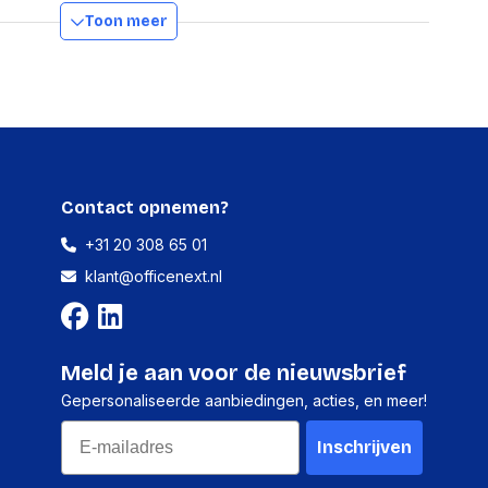
lefoon
Supraaural
Toon meer
32 Ω
oon
90 dB
reker
32 mm
Contact opnemen?
Boom
+31 20 308 65 01
ype
Omnidirectioneel
klant@officenext.nl
n
-38 dB
isen
Meld je aan voor de nieuwsbrief
Windows 11, Windows 10
Gepersonaliseerde aanbiedingen, acties, en meer!
ringssysteem
MacOS
Email
Inschrijven