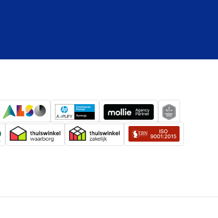
USB Type-A
gie
Bedraad
Ja
Ja
Hoofdband
Rood
Monauraal
Headset
Knop
Knoppen
Lijnbesturingseenheid