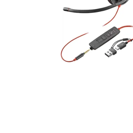
Alles in M
Tekenmateriaal en
hobbyartikelen
Tablets
Tablets
Hygiëne, expeditie, veiligheid en
Handtek
geldbeheer
Tabletto
Tabletbe
Tablet s
Pencil
Pencil ac
Alles in T
Telefon
accesso
Smartpho
Smartwat
accessor
A/V conf
Apple ka
Telecom 