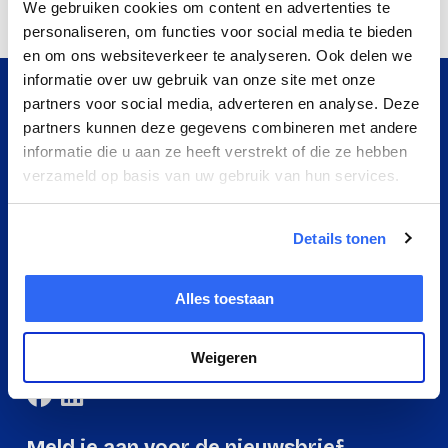
We gebruiken cookies om content en advertenties te
personaliseren, om functies voor social media te bieden
Lengte
580 mm
en om ons websiteverkeer te analyseren. Ook delen we
Breedte
70 mm
informatie over uw gebruik van onze site met onze
partners voor social media, adverteren en analyse. Deze
Hoogte
50 mm
partners kunnen deze gegevens combineren met andere
Gewicht
840 g
informatie die u aan ze heeft verstrekt of die ze hebben
verzameld op basis van uw gebruik van hun services.
Hét adres voor
Verpakking
kantoor, werk &
Details tonen
school spullen
Per stuk
Contact opnemen?
Hoeveelheid:
1 stuk
Alles toestaan
+31 20 308 65 01
Breedte:
70 millimeter
klant@officenext.nl
Weigeren
Hoogte:
50 millimeter
Lengte:
580 millimeter
Gewicht:
840 gram
Meld je aan voor de nieuwsbrief