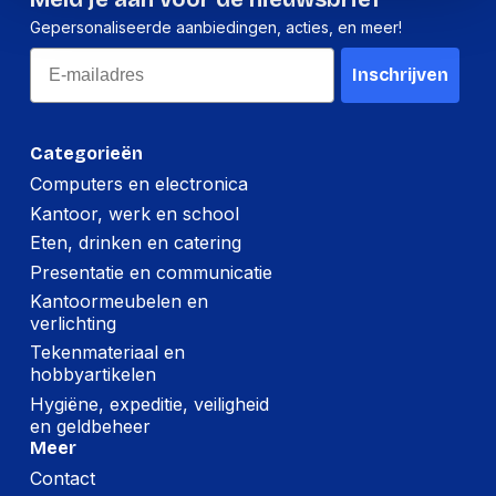
Gepersonaliseerde aanbiedingen, acties, en meer!
Per doos
Email
Inschrijven
Hoeveelheid:
25 stuks
Breedte:
360 millimeter
Categorieën
Hoogte:
280 millimeter
Computers en electronica
Kantoor, werk en school
Lengte:
640 millimeter
Eten, drinken en catering
Gewicht:
22500 gram
Presentatie en communicatie
Kantoormeubelen en
verlichting
Tekenmateriaal en
hobbyartikelen
Hygiëne, expeditie, veiligheid
en geldbeheer
Meer
Contact