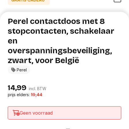
GRATIS CADEAU*
Perel contactdoos met 8
stopcontacten, schakelaar
en
overspanningsbeveiliging,
zwart, voor België
Perel
14,99
incl. BTW
prijs elders:
19,44
Geen voorraad