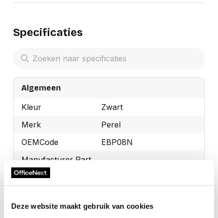
Specificaties
Algemeen
Kleur
Zwart
Merk
Perel
OEMCode
EBP08N
Manufacturer Part
EBP08N
Number
GTIN
5410329416317
Deze website maakt gebruik van cookies
Toon meer
Productformaat