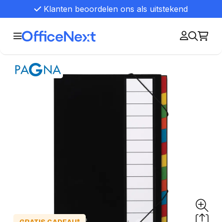
Klanten beoordelen ons als uitstekend