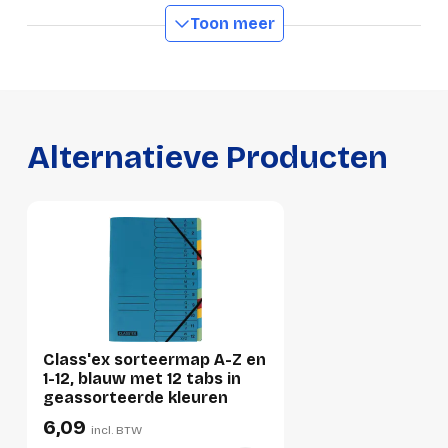
Manufacturer Part
Toon meer
P4413304
Number
Elastieken
Ja
GTIN
4013951003347
Alternatieve Producten
Productformaat
Lengte
331 mm
Breedte
241 mm
Hoogte
16 mm
Gewicht
476 g
Class'ex sorteermap A-Z en
Verpakking
1-12, blauw met 12 tabs in
geassorteerde kleuren
6,09
incl. BTW
Per stuk