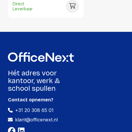
Direct
Hoeveelheid:
1 stuk
Leverbaar
Breedte:
241 millimeter
Hoogte:
16 millimeter
Lengte:
331 millimeter
Gewicht:
476 gram
Per doos
Hét adres voor
Hoeveelheid:
8 stuks
kantoor, werk &
school spullen
Breedte:
107 millimeter
Hoogte:
269 millimeter
Contact opnemen?
+31 20 308 65 01
Lengte:
361 millimeter
klant@officenext.nl
Gewicht:
3971 gram