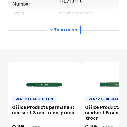
17071311-01
Number
GTIN
5901503692394
Toon meer
Productformaat
Lengte
130 mm
Breedte
15 mm
Hoogte
15 mm
Gewicht
14 g
Verpakking
PER 12 TE BESTELLEN
PER 12 TE BESTELLEN
Per stuk
Office Products permanent
Office Products 
marker 1-3 mm, rond, groen
marker 1-5 mm, be
Hoeveelheid:
1 stuk
groen
0,39
0,39
Breedte:
15 millimeter