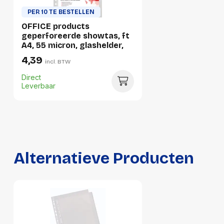
PER 10 TE BESTELLEN
Verpakking
OFFICE products
geperforeerde showtas, ft
A4, 55 micron, glashelder,
Per stuk
pak van 100 stuks
4,39
incl. BTW
Hoeveelheid:
1 stuk
Direct
Breedte:
240 millimeter
Leverbaar
Hoogte:
20 millimeter
Lengte:
310 millimeter
Gewicht:
752 gram
Alternatieve Producten
Per doos
Hoeveelheid:
20 stuks
Breedte:
280 millimeter
Hoogte:
170 millimeter