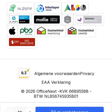
Algemene voorwaarden
Privacy
EAA Verklaring
© 2026 OfficeNext -
KVK 66895588 -
BTW NL856745935B01
Prijzen incl. BTW, voor zakelijke klanten excl. BTW. Prijzen kunnen