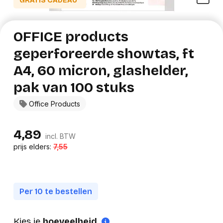
GRATIS CADEAU*
OFFICE products
geperforeerde showtas, ft
A4, 60 micron, glashelder,
pak van 100 stuks
Office Products
4,89
incl. BTW
prijs elders:
7,55
Per 10 te bestellen
Kies je
hoeveelheid