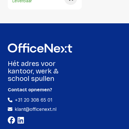
Leverbaar
Hoogte:
20 millimeter
Lengte:
310 millimeter
Gewicht:
562 gram
Per doos
Hoeveelheid:
10 stuks
Hét adres voor
Breedte:
285 millimeter
kantoor, werk &
school spullen
Hoogte:
145 millimeter
Lengte:
325 millimeter
Contact opnemen?
+31 20 308 65 01
Gewicht:
6860 gram
klant@officenext.nl