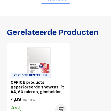
Manufacturer Part
21142515-90
Number
Productformaat
Gerelateerde Producten
Lengte
310 mm
Breedte
250 mm
Hoogte
20 mm
Gewicht
562 g
PER 10 TE BESTELLEN
Verpakking
OFFICE products
geperforeerde showtas, ft
A4, 60 micron, glashelder,
Per stuk
pak van 100 stuks
4,89
incl. BTW
Hoeveelheid:
1 stuk
Direct
Breedte:
250 millimeter