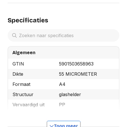
Specificaties
Algemeen
GTIN
5901503658963
Dikte
55 MICROMETER
Formaat
A4
Structuur
glashelder
Vervaardigd uit
PP
Merk
Office Products
Kleur
Transparant
Toon meer