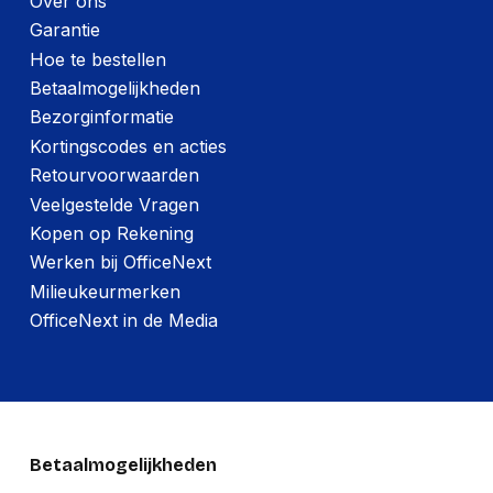
Over ons
Paneelmontage-
Garantie
75 x 75 mm
interface
Hoe te bestellen
Maximale
Betaalmogelijkheden
24 in
schermgrootte
Bezorginformatie
Minimale
Kortingscodes en acties
10 in
schermgrootte
Retourvoorwaarden
Veelgestelde Vragen
Maximale
6 kg
gewichtscapaciteit
Kopen op Rekening
Werken bij OfficeNext
Maximaal
draagvermogen (per
6 kg
Milieukeurmerken
display/scherm)
OfficeNext in de Media
Overige specificaties
Compatibiliteit
LCD/LED/TFT TVs
Betaalmogelijkheden
Verpakking