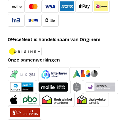
Diepte verpakking
300 mm
Hoogte verpakking
400 mm
Breedte verpakking
1,010 mm
Gewicht verpakking
14,200 g
OfficeNext is handelsnaam van Originem
Netto gewicht pakket
14,200 g
Onze samenwerkingen