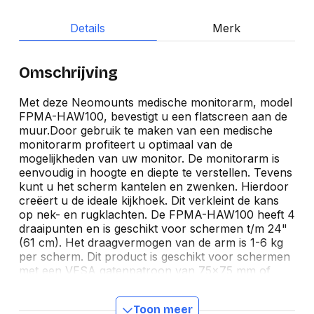
Details
Merk
Omschrijving
Met deze Neomounts medische monitorarm, model
FPMA-HAW100, bevestigt u een flatscreen aan de
muur.Door gebruik te maken van een medische
monitorarm profiteert u optimaal van de
mogelijkheden van uw monitor. De monitorarm is
eenvoudig in hoogte en diepte te verstellen. Tevens
kunt u het scherm kantelen en zwenken. Hierdoor
creëert u de ideale kijkhoek. Dit verkleint de kans
op nek- en rugklachten. De FPMA-HAW100 heeft 4
draaipunten en is geschikt voor schermen t/m 24"
(61 cm). Het draagvermogen van de arm is 1-6 kg
per scherm. Dit product is geschikt voor schermen
met een VESA gatenpatroon van 75x75 mm of
100x100 mm. Heeft u een afwijkend (groter)
gatenpatroon, dan kunt u dit oplossen met een van
Toon meer
onze VESA verloopplaten.