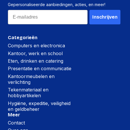
Netto gewicht
Gepersonaliseerde aanbiedingen, acties, en meer!
14,200 g
kartonnen doos
Email
Inschrijven
(Buitenste)
hoofdverpakking
400 mm
hoogte
Categorieën
(Buitenste)
Computers en electronica
hoofdverpakking
300 mm
lengte
Kantoor, werk en school
Eten, drinken en catering
(Buitenste)
Presentatie en communicatie
hoofdverpakking
1,010 mm
breedte
Kantoormeubelen en
verlichting
(Buitenste)
Tekenmateriaal en
hoofdverpakking
18,500 g
hobbyartikelen
brutogewicht
Hygiëne, expeditie, veiligheid
en geldbeheer
Montage
Meer
Contact
Montagewijze
Muur