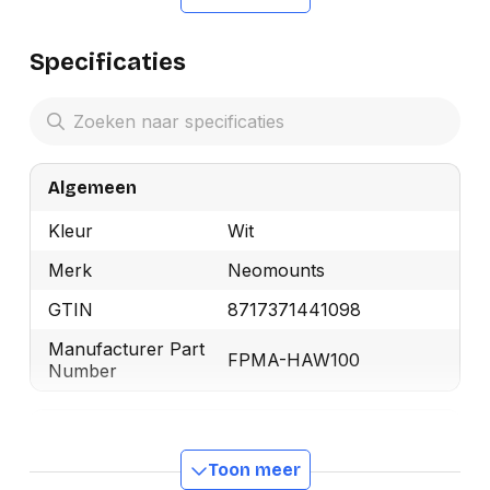
Specificaties
Algemeen
Kleur
Wit
Merk
Neomounts
GTIN
8717371441098
Manufacturer Part
FPMA-HAW100
Number
Design
Toon meer
Materiaal behuizing
Aluminium