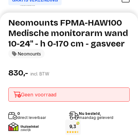
GRATIS VERZENDING
Neomounts FPMA-HAW100
Medische monitorarm wand
10-24" - h 0-170 cm - gasveer
Neomounts
830,-
incl. BTW
Geen voorraad
0
Nu besteld,
direct leverbaar
maandag geleverd