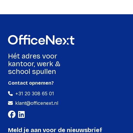
Ergonomie
Type
Gastrekveer
hoogteverstelling
Draaien
Ja
Draaibaar
Ja
Hét adres voor
kantoor, werk &
kantel aanpassingen
Ja
school spullen
Draaihoek
370 DEGREE
Contact opnemen?
Logistieke gegevens
+31 20 308 65 01
Land van herkomst
Taiwan
klant@officenext.nl
Code
geharmoniseerd
83025000
systeem (HS)
Meld je aan voor de nieuwsbrief