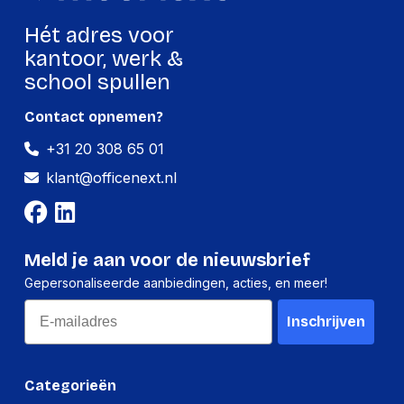
Game-muismat
Ja
Hét adres voor
Oppervlakte kleur
Afbeelding
kantoor, werk &
school spullen
Verpakking
Contact opnemen?
Gewicht verpakking
186 g
+31 20 308 65 01
klant@officenext.nl
Meld je aan voor de nieuwsbrief
Gepersonaliseerde aanbiedingen, acties, en meer!
Email
Inschrijven
Categorieën