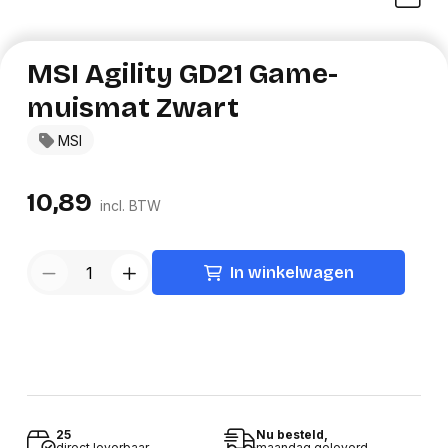
MSI Agility GD21 Game-
muismat Zwart
MSI
10,89
incl. BTW
In winkelwagen
25
Nu besteld,
direct leverbaar
maandag geleverd