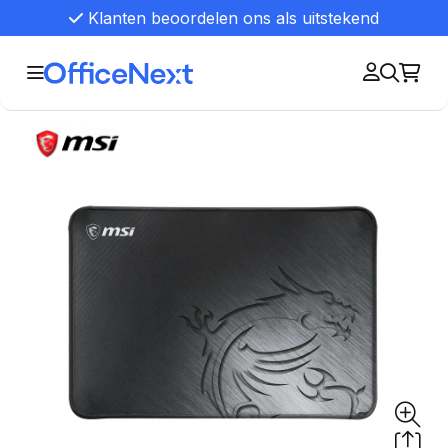
Klanten beoordelen ons als uitstekend