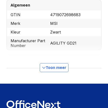
Algemeen
GTIN
4719072698683
Merk
MSI
Kleur
Zwart
Manufacturer Part
AGILITY GD21
Number
Gewicht en omvang
Toon meer
Dikte
320 mm
Prestatie
Materiaal
Rubber
Polssteun
Nee