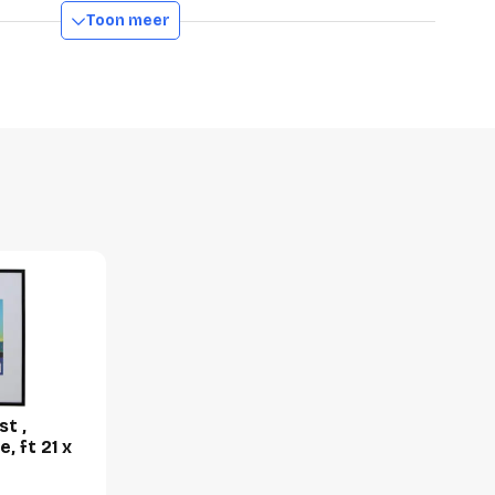
Toon meer
0 mm
0 mm
0 mm
0 g
1 stuk
-
-
st ,
-
, ft 21 x
-