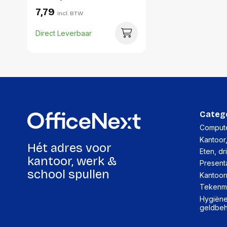
7,79
incl. BTW
Direct Leverbaar
Categ
Compute
Kantoor
Hét adres voor
Eten, dr
kantoor, werk &
Present
school spullen
Kantoor
Tekenma
Hygiëne,
geldbe