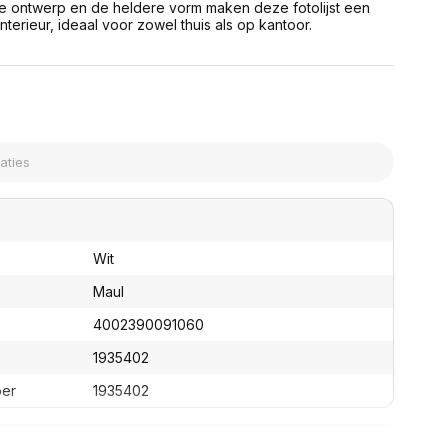
e ontwerp en de heldere vorm maken deze fotolijst een
assen
(Point of Sale)
 interieur, ideaal voor zowel thuis als op kantoor.
en
Mobiele pinautomaten
Laptoptassen, rugtassen
Alles in Betaaloplossingen POS
s
(Point of Sale)
satie en comfort
en en polssteunen
tenhouders
ermfilters
rm- en
teunen
bordlades
Wit
ions
Maul
Organisatie en comfort
4002390091060
1935402
ber
1935402