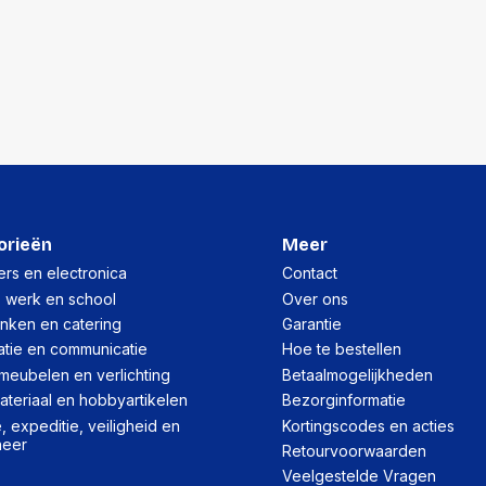
orieën
Meer
rs en electronica
Contact
, werk en school
Over ons
inken en catering
Garantie
atie en communicatie
Hoe te bestellen
meubelen en verlichting
Betaalmogelijkheden
teriaal en hobbyartikelen
Bezorginformatie
 expeditie, veiligheid en
Kortingscodes en acties
heer
Retourvoorwaarden
Veelgestelde Vragen