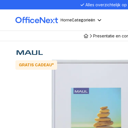
Alles overzichtelijk op
Home
Categorieën
Presentatie en c
Compu
Computers en electronica
Laptop
Kantoor, werk en school
GRATIS CADEAU*
Laptops
Desktop
Alles in 
Eten, drinken en catering
Barebon
Alles in L
Presentatie en communicatie
Monitor
Computer
Curved M
Kantoormeubelen en verlichting
Display p