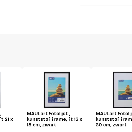
Lengte
Breedte
Hoogte
Gewicht
Verpakking
Per stuk
Hoeveelheid:
Breedte:
Hoogte:
,
MAULart fotolijst ,
MAULart fotolij
Lengte:
t 21 x
kunststof frame, ft 13 x
kunststof frame
Gewicht:
18 cm, zwart
30 cm, zwart