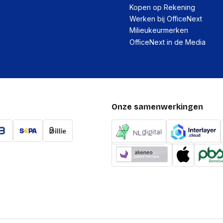
Kopen op Rekening
Werken bij OfficeNext
Milieukeurmerken
OfficeNext in de Media
Onze samenwerkingen