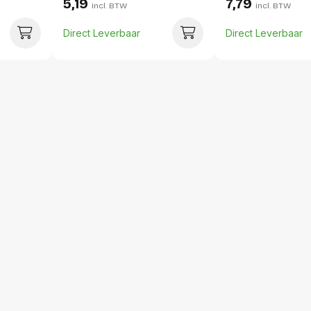
5,19
7,79
incl. BTW
incl. BTW
Per doos
Direct Leverbaar
Direct Leverbaar
Hoeveelheid:
Breedte:
Hoogte:
Lengte:
Gewicht: