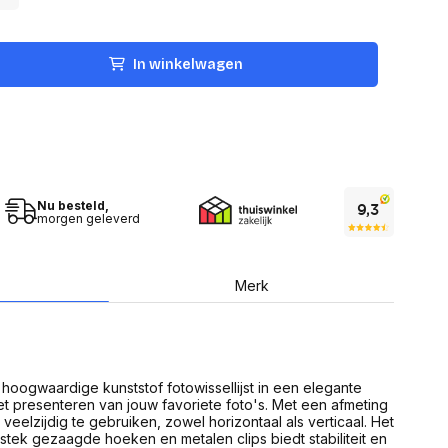
USB Sticks
 computer
Geheugenkaarten
ires
SSD behuizing
Computeraccessoires
In winkelwagen
Kaartlezers
Alles in Datadragers
ter
nenten
Data-opberging
enmodules
Voor CD/DVD
or
Alles in Data-opberging
arten
Nu besteld,
bord
morgen geleverd
Multimedia
r behuizing
Bluetooth Speakers
aarten
Mediaspelers
Merk
en
DJ Gear
ekaarten
Fototoestellen
schijfstations
Fotoprinter
 Computer componenten
Fotocamera accessoires
n hoogwaardige kunststof fotowissellijst in een elegante
Alles in Multimedia
het presenteren van jouw favoriete foto's. Met een afmeting
tassen,
t veelzijdig te gebruiken, zowel horizontaal als verticaal. Het
sen en koffers
tek gezaagde hoeken en metalen clips biedt stabiliteit en
Betaaloplossingen POS