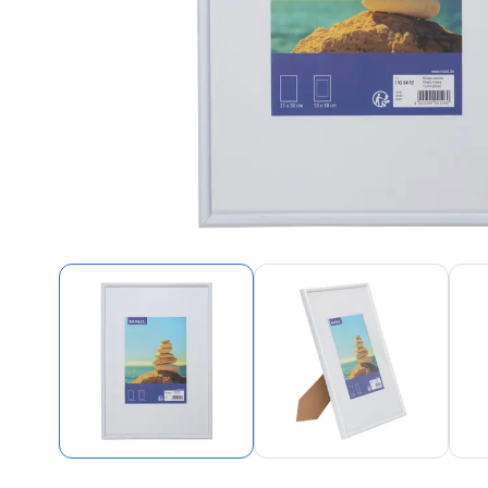
Alles in M
Tekenmateriaal en
hobbyartikelen
Tablets
Tablets
Hygiëne, expeditie, veiligheid en
Handtek
geldbeheer
Tabletto
Tabletbe
Tablet s
Pencil
Pencil ac
Alles in T
Telefon
accesso
Smartpho
Smartwat
accessor
A/V conf
Apple ka
Telecom 