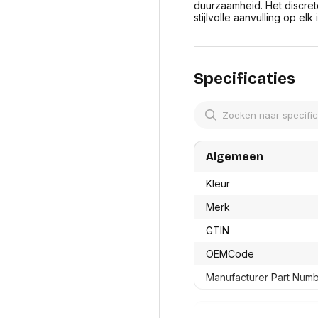
res
duurzaamheid. Het discret
Laptopt
Beamer accesoires
stijlvolle aanvulling op elk
elefonie en
Rugtass
es
Alles in Beamers en accesoires
Alles in 
en koffer
s, oortjes en
Netwerk en internet
Specificaties
ires
Mesh wifi systemen
Organi
 headsets
Bedrade routers
Muismatt
oons
Draadloze routers
Documen
Netwerk extenders
Beeldsch
ens
Netwerk switches
Voet-, a
ccessoires
Algemeen
Netwerkkaarten
ruggens
eadsets, oortjes en
Netwerk transceiver modules
Toetsen
Kleur
es
Werkstat
Alles in Netwerk en internet
Merk
Alles in 
GTIN
OEMCode
Manufacturer Part Num
Productformaat