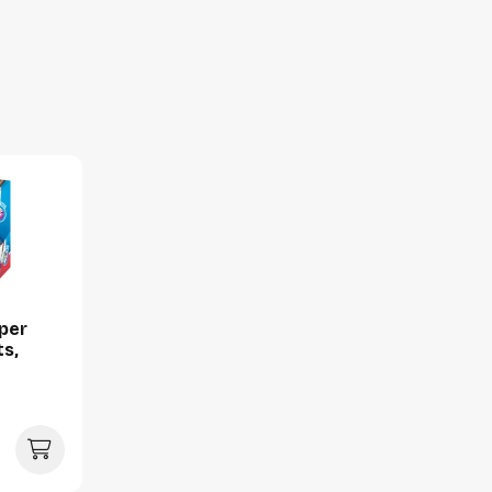
Per doos
Hoeveelheid:
Breedte:
Hoogte:
Lengte:
Gewicht:
Per pallet
Hoeveelheid:
per
ts,
Breedte:
Hoogte:
Lengte:
Gewicht: