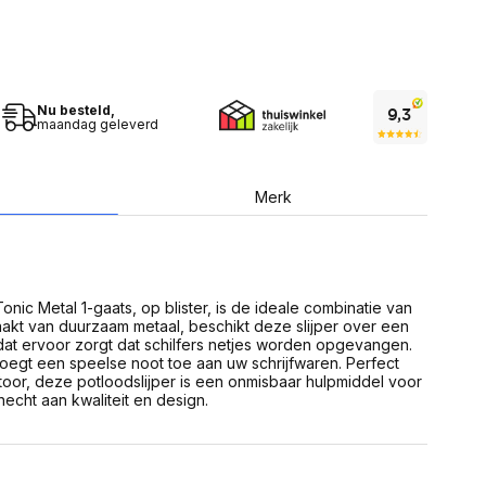
USB Sticks
 computer
Geheugenkaarten
ires
SSD behuizing
Computeraccessoires
Kaartlezers
Alles in Datadragers
Nu besteld,
ter
maandag geleverd
nenten
Data-opberging
enmodules
Voor CD/DVD
or
Merk
Alles in Data-opberging
arten
bord
Multimedia
r behuizing
Bluetooth Speakers
aarten
nic Metal 1-gaats, op blister, is de ideale combinatie van
Mediaspelers
en
emaakt van duurzaam metaal, beschikt deze slijper over een
DJ Gear
at ervoor zorgt dat schilfers netjes worden opgevangen.
ekaarten
Fototoestellen
oegt een speelse noot toe aan uw schrijfwaren. Perfect
schijfstations
Fotoprinter
toor, deze potloodslijper is een onmisbaar hulpmiddel voor
 Computer componenten
Fotocamera accessoires
hecht aan kwaliteit en design.
Alles in Multimedia
tassen,
sen en koffers
Betaaloplossingen POS