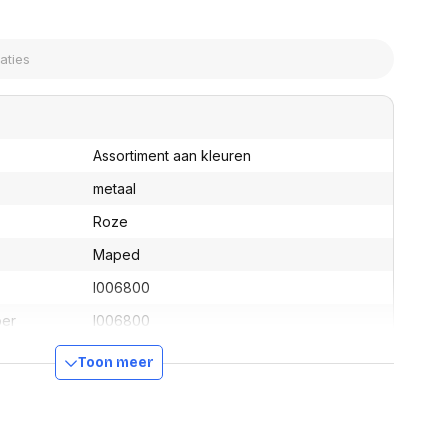
assen
(Point of Sale)
en
Mobiele pinautomaten
Laptoptassen, rugtassen
Alles in Betaaloplossingen POS
s
(Point of Sale)
satie en comfort
en en polssteunen
Assortiment aan kleuren
tenhouders
ermfilters
metaal
rm- en
Roze
teunen
bordlades
Maped
ions
I006800
Organisatie en comfort
ber
I006800
Ja
Toon meer
3154140068004