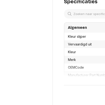
res
Specificaties
Laptopt
Beamer accesoires
elefonie en
Rugtass
es
Alles in Beamers en accesoires
Alles in 
en koffer
s, oortjes en
Netwerk en internet
ires
Algemeen
Mesh wifi systemen
Organi
 headsets
Bedrade routers
Muismatt
Kleur slijper
oons
Draadloze routers
Documen
Netwerk extenders
Beeldsch
Vervaardigd uit
ens
Netwerk switches
Voet-, a
ccessoires
Kleur
Netwerkkaarten
ruggens
eadsets, oortjes en
Netwerk transceiver modules
Toetsen
Merk
es
Werkstat
Alles in Netwerk en internet
OEMCode
Alles in 
Manufacturer Part Num
Met opvangbakje
GTIN
Productformaat