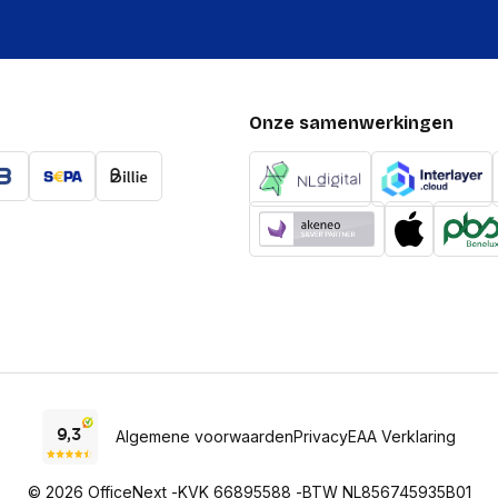
Onze samenwerkingen
Algemene voorwaarden
Privacy
EAA Verklaring
© 2026 OfficeNext -
KVK 66895588 -
BTW NL856745935B01