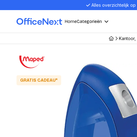
Alles overzichtelijk op
Home
Categorieën
Kantoor,
Compu
Computers en electronica
Laptop
Kantoor, werk en school
Laptops
Desktop
GRATIS CADEAU*
Alles in 
Eten, drinken en catering
Barebon
Alles in L
Presentatie en communicatie
Monitor
Computer
Curved M
Kantoormeubelen en verlichting
Display p