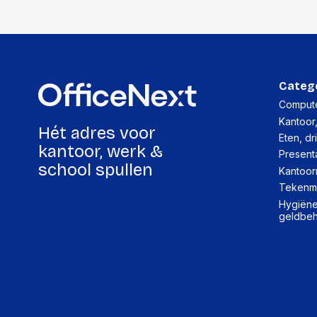
Categ
Compute
Kantoor
Hét adres voor
Eten, dr
kantoor, werk &
Present
school spullen
Kantoor
Tekenma
Hygiëne,
geldbe