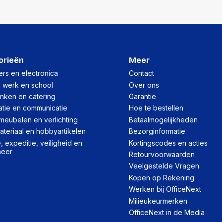
orieën
Meer
rs en electronica
Contact
, werk en school
Over ons
inken en catering
Garantie
atie en communicatie
Hoe te bestellen
meubelen en verlichting
Betaalmogelijkheden
teriaal en hobbyartikelen
Bezorginformatie
 expeditie, veiligheid en
Kortingscodes en acties
heer
Retourvoorwaarden
Veelgestelde Vragen
Kopen op Rekening
Werken bij OfficeNext
Milieukeurmerken
OfficeNext in de Media