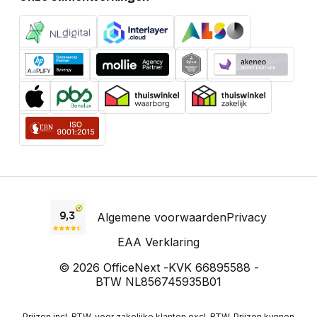
Algemene voorwaarden
Privacy
EAA Verklaring
© 2026 OfficeNext -
KVK 66895588 -
BTW NL856745935B01
Prijzen incl. BTW, voor zakelijke klanten excl. BTW. Prijzen kunnen