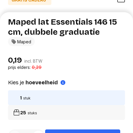
GRATIS CADEAU*
Maped lat Essentials 146 15
cm, dubbele graduatie
Maped
0,19
incl. BTW
prijs elders:
0,29
Kies je
hoeveelheid
1
stuk
25
stuks