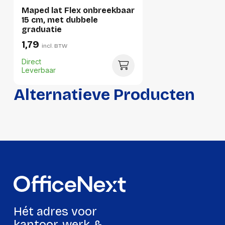
Maped lat Flex onbreekbaar
15 cm, met dubbele
graduatie
1,79
incl. BTW
Direct
Leverbaar
Alternatieve Producten
Hét adres voor
kantoor, werk &