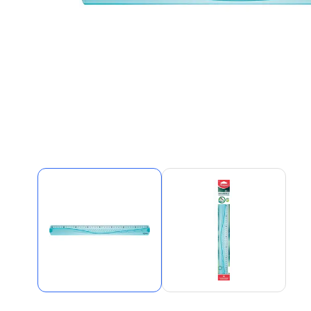
Alles in M
Tekenmateriaal en
hobbyartikelen
Tablets
Tablets
Hygiëne, expeditie, veiligheid en
Handtek
geldbeheer
Tabletto
Tabletbe
Tablet s
Pencil
Pencil ac
Alles in T
Telefon
accesso
Smartpho
Smartwat
accessor
A/V conf
Apple ka
Telecom 