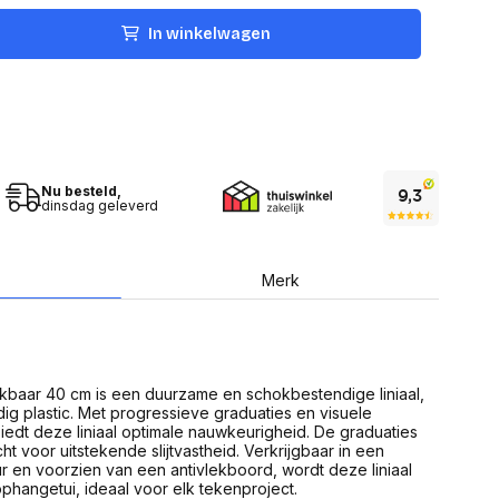
USB Sticks
 computer
Geheugenkaarten
In winkelwagen
ires
SSD behuizing
Computeraccessoires
Kaartlezers
Alles in Datadragers
ter
nenten
Data-opberging
enmodules
Voor CD/DVD
Nu besteld,
or
dinsdag geleverd
Alles in Data-opberging
arten
bord
Multimedia
Merk
r behuizing
Bluetooth Speakers
aarten
Mediaspelers
en
DJ Gear
ekaarten
Fototoestellen
schijfstations
Fotoprinter
kbaar 40 cm is een duurzame en schokbestendige liniaal,
 Computer componenten
Fotocamera accessoires
ig plastic. Met progressieve graduaties en visuele
edt deze liniaal optimale nauwkeurigheid. De graduaties
Alles in Multimedia
t voor uitstekende slijtvastheid. Verkrijgbaar in een
tassen,
r en voorzien van een antivlekboord, wordt deze liniaal
sen en koffers
phangetui, ideaal voor elk tekenproject.
Betaaloplossingen POS