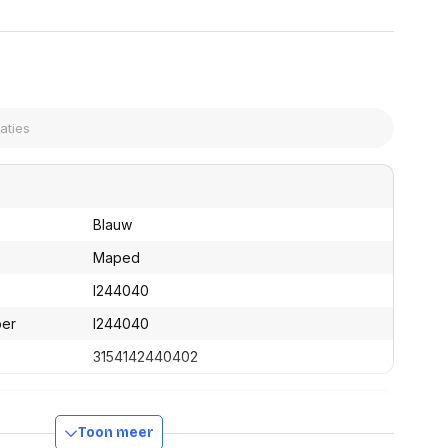
assen
(Point of Sale)
en
Mobiele pinautomaten
Laptoptassen, rugtassen
Alles in Betaaloplossingen POS
s
(Point of Sale)
satie en comfort
en en polssteunen
tenhouders
ermfilters
rm- en
Blauw
teunen
bordlades
Maped
ions
I244040
Organisatie en comfort
ber
I244040
3154142440402
Toon meer