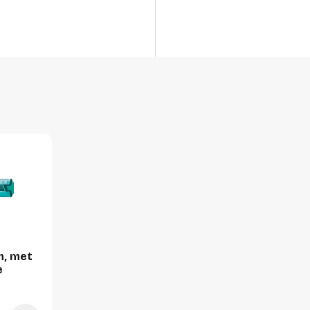
Lengte
Breedte
Hoogte
Gewicht
Verpakking
Per stuk
Hoeveelheid:
Breedte:
Hoogte:
Lengte:
m, met
Gewicht:
e
Per doos