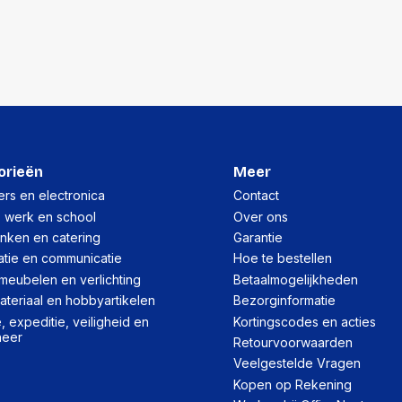
orieën
Meer
rs en electronica
Contact
, werk en school
Over ons
inken en catering
Garantie
atie en communicatie
Hoe te bestellen
meubelen en verlichting
Betaalmogelijkheden
teriaal en hobbyartikelen
Bezorginformatie
 expeditie, veiligheid en
Kortingscodes en acties
heer
Retourvoorwaarden
Veelgestelde Vragen
Kopen op Rekening