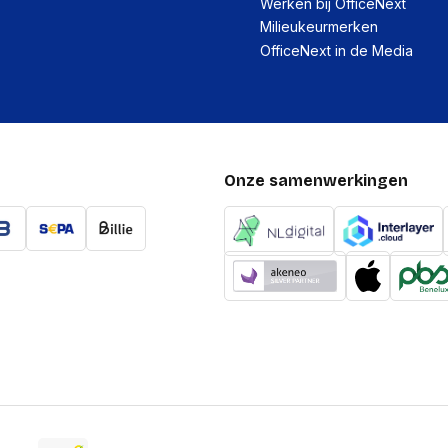
Werken bij OfficeNext
Milieukeurmerken
OfficeNext in de Media
Onze samenwerkingen