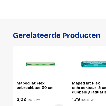
Gerelateerde Producten
Maped lat Flex
Maped lat Flex
onbreekbaar 30 cm
onbreekbaar 15 c
dubbele graduati
2,09
1,79
incl. BTW
incl. BTW