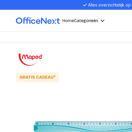
Alles overzichtelijk op
Home
Categorieën
Compu
Computers en electronica
Laptop
Kantoor, werk en school
Laptops
Desktop
GRATIS CADEAU*
Alles in 
Eten, drinken en catering
Barebon
Alles in L
Presentatie en communicatie
Monitor
Computer
Curved M
Kantoormeubelen en verlichting
Display p