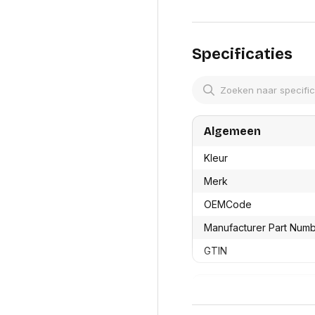
res
Laptopt
Beamer accesoires
elefonie en
Rugtass
es
Alles in Beamers en accesoires
Alles in 
en koffer
Specificaties
s, oortjes en
Netwerk en internet
ires
Mesh wifi systemen
Organi
 headsets
Bedrade routers
Muismatt
oons
Draadloze routers
Documen
Netwerk extenders
Algemeen
Beeldsch
ens
Netwerk switches
Voet-, a
ccessoires
Netwerkkaarten
Kleur
ruggens
eadsets, oortjes en
Netwerk transceiver modules
Toetsen
Merk
es
Werkstat
Alles in Netwerk en internet
OEMCode
Alles in 
Manufacturer Part Num
GTIN
Productformaat