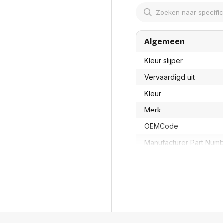
res
Laptopt
Beamer accesoires
elefonie en
Rugtass
es
Alles in Beamers en accesoires
Alles in 
en koffer
Algemeen
s, oortjes en
Netwerk en internet
ires
Mesh wifi systemen
Organi
Kleur slijper
 headsets
Bedrade routers
Muismatt
Vervaardigd uit
oons
Draadloze routers
Documen
Netwerk extenders
Kleur
Beeldsch
ens
Netwerk switches
Voet-, a
ccessoires
Merk
Netwerkkaarten
ruggens
eadsets, oortjes en
Netwerk transceiver modules
Toetsen
OEMCode
es
Werkstat
Alles in Netwerk en internet
Manufacturer Part Num
Alles in 
Met opvangbakje
GTIN
Productformaat
Lengte