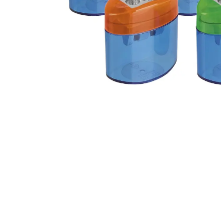
Alles in M
Tekenmateriaal en
hobbyartikelen
Tablets
Tablets
Hygiëne, expeditie, veiligheid en
Handtek
geldbeheer
Tabletto
Tabletbe
Tablet s
Pencil
Pencil ac
Alles in T
Telefon
accesso
Smartpho
Smartwat
accessor
A/V conf
Apple ka
Telecom 