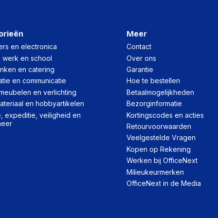
orieën
Meer
rs en electronica
Contact
, werk en school
Over ons
inken en catering
Garantie
atie en communicatie
Hoe te bestellen
meubelen en verlichting
Betaalmogelijkheden
teriaal en hobbyartikelen
Bezorginformatie
 expeditie, veiligheid en
Kortingscodes en acties
heer
Retourvoorwaarden
Veelgestelde Vragen
Kopen op Rekening
Werken bij OfficeNext
Milieukeurmerken
OfficeNext in de Media