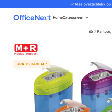
Alles overzichtelijk op
Home
Categorieën
Kantoor,
Compu
Computers en electronica
Laptop
Kantoor, werk en school
Laptops
Desktop
GRATIS CADEAU*
Alles in 
Eten, drinken en catering
Barebon
Alles in L
Presentatie en communicatie
Monitor
Computer
Curved M
Kantoormeubelen en verlichting
Display p