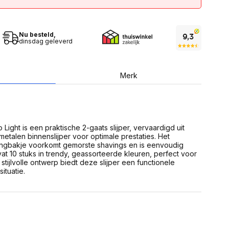
USB Sticks
 computer
Geheugenkaarten
ires
SSD behuizing
Computeraccessoires
Kaartlezers
Nu besteld,
dinsdag geleverd
Alles in Datadragers
ter
nenten
Data-opberging
Merk
enmodules
Voor CD/DVD
or
Alles in Data-opberging
arten
bord
Multimedia
Light is een praktische 2-gaats slijper, vervaardigd uit
r behuizing
Bluetooth Speakers
etalen binnenslijper voor optimale prestaties. Het
aarten
ngbakje voorkomt gemorste shavings en is eenvoudig
Mediaspelers
en
at 10 stuks in trendy, geassorteerde kleuren, perfect voor
DJ Gear
 stijlvolle ontwerp biedt deze slijper een functionele
ekaarten
Fototoestellen
ituatie.
schijfstations
Fotoprinter
 Computer componenten
Fotocamera accessoires
Alles in Multimedia
tassen,
sen en koffers
Betaaloplossingen POS