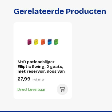
Gerelateerde Producten
M+R potloodslijper
Elliptic Swing, 2 gaats,
met reservoir, doos van
10 stuks, geassorteerde
27,99
incl. BTW
kleuren
Direct Leverbaar