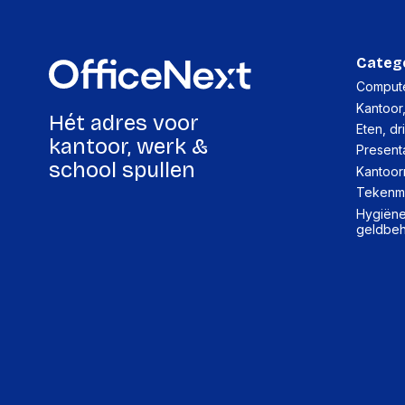
Categ
Compute
Kantoor
Hét adres voor
Eten, dr
kantoor, werk &
Present
school spullen
Kantoor
Tekenma
Hygiëne,
geldbe