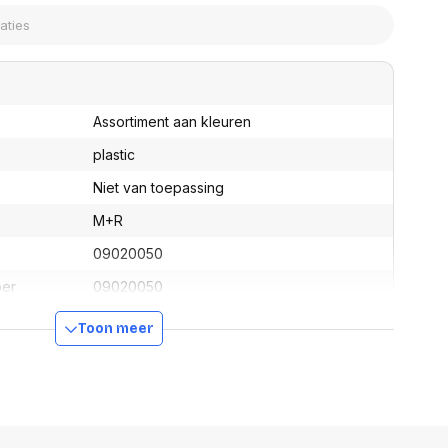
assen
(Point of Sale)
en
Mobiele pinautomaten
Laptoptassen, rugtassen
Alles in Betaaloplossingen POS
s
(Point of Sale)
satie en comfort
Assortiment aan kleuren
en en polssteunen
plastic
tenhouders
Niet van toepassing
ermfilters
rm- en
M+R
teunen
bordlades
09020050
ions
ber
09020050
Organisatie en comfort
Ja
Toon meer
4004627090266
140 mm