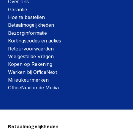
Over ons
Helderheid (typisch)
400 cd_m2
Garantie
Hoe te bestellen
Kijkhoek, verticaal
178 DEGREE
Betaalmogelijkheden
Beeldschermdiagonaal
27 in
Bezorginformatie
Kijkhoek, horizontaal
178 DEGREE
Kortingscodes en acties
Retourvoorwaarden
Schermhelderheid
500 cd_m2
Veelgestelde Vragen
(piek)
Kopen op Rekening
Maximale refresh
240 Hz
Werken bij OfficeNext
snelheid
Milieukeurmerken
OfficeNext in de Media
Design
Rand voorzijde
Zwart
Markt positionering
Gamen
Voetenkleur
Zwart
Betaalmogelijkheden