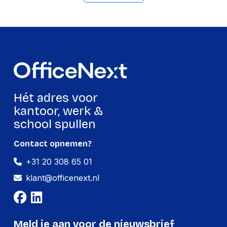
Beeldscherm
2560 x 1440 Pixels
Resolutie
Soort paneel
IPS
Backlight type
LED
Beeldoppervlakte
Mat
Hét adres voor
Beeldscherm vorm
Flat
kantoor, werk &
Display technologie
LED
school spullen
Beeldscherm, aantal
1,07 miljard kleuren
kleuren
Contact opnemen?
+31 20 308 65 01
Oorspronkelijke
16:9
beeldverhouding
klant@officenext.nl
Beeldverhouding
16:9
Kleurstandaard
DCI-P3
gamut
Meld je aan voor de nieuwsbrief