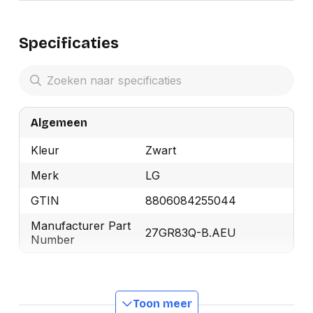
Specificaties
Algemeen
Kleur
Zwart
Merk
LG
GTIN
8806084255044
Manufacturer Part
27GR83Q-B.AEU
Number
Beeldscherm
Toon meer
HD type
Quad HD+