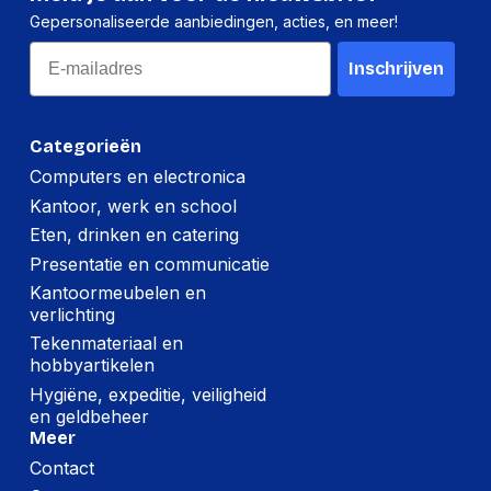
Ondersteunde video-
480p, 1080p, 2160p,
Gepersonaliseerde aanbiedingen, acties, en meer!
modi
720p
Email
Inschrijven
Ondersteunde
2560 x 1440
grafische resoluties
High Dynamic Range
HDR Effect,
Categorieën
(HDR)-technologie
DisplayHDR 400
Computers en electronica
Touchscreen
Nee
Kantoor, werk en school
Eten, drinken en catering
HDR-ondersteuning
Ja
Presentatie en communicatie
Antireflectiescherm
Ja
Kantoormeubelen en
verlichting
Kleurbereik
95 percentage
Tekenmateriaal en
Kleurdiepte
10 b
hobbyartikelen
Hygiëne, expeditie, veiligheid
Responstijd
1 ms
en geldbeheer
Meer
Pixeldichtheid
108.79 ppi
Contact
Responstijd (snel)
1 ms