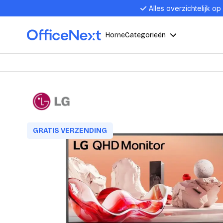
Alles overzichtelijk op
Home
Categorieën
Compu
Computers en electronica
Laptop
Kantoor, werk en school
Laptops
Desktop
GRATIS VERZENDING
Alles in 
Eten, drinken en catering
Barebon
Alles in L
Presentatie en communicatie
Monitor
Computer
Curved M
Kantoormeubelen en verlichting
Display p