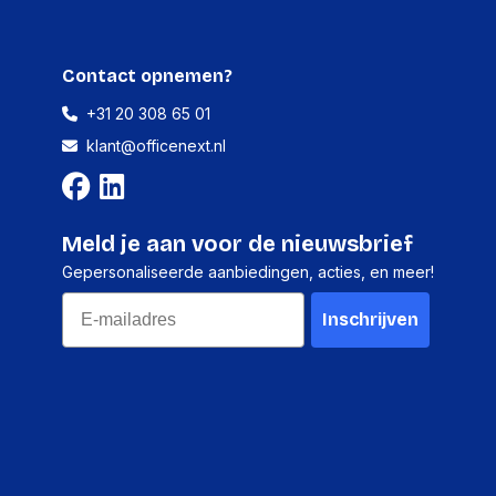
5 ms
Nee
Contact opnemen?
IPS
+31 20 308 65 01
Nee
klant@officenext.nl
Mat
Flat
5 ms
Meld je aan voor de nieuwsbrief
Gepersonaliseerde aanbiedingen, acties, en meer!
Ja
Email
350 cd_m2
Inschrijven
178 DEGREE
Ja
LCD
27 in
178 DEGREE