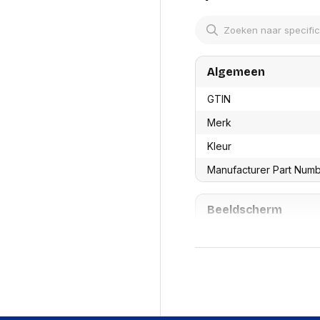
res
Laptopt
Beamer accesoires
elefonie en
Rugtass
es
Alles in Beamers en accesoires
Alles in 
en koffer
s, oortjes en
Netwerk en internet
Algemeen
ires
Mesh wifi systemen
Organi
 headsets
GTIN
Bedrade routers
Muismatt
oons
Draadloze routers
Documen
Merk
Netwerk extenders
Beeldsch
ens
Netwerk switches
Kleur
Voet-, a
ccessoires
Netwerkkaarten
ruggens
Manufacturer Part Num
eadsets, oortjes en
Netwerk transceiver modules
Toetsen
es
Werkstat
Alles in Netwerk en internet
Beeldscherm
Alles in 
HD type
Beeldscherm Resolutie
Kleurbereik
Kleurdiepte