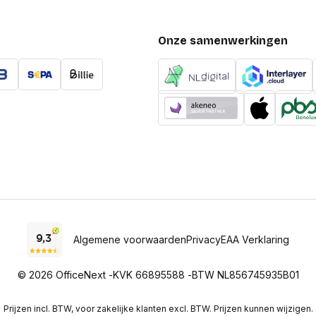
Schermhelderheid (pie
Onze samenwerkingen
sRGB-dekking (gemidde
Type reactietijdmeting
Maximale refresh snelh
Beeldscherm, aantal kl
Oorspronkelijke beeld
Kleurstandaard gamut
Ondersteunde grafische
High Dynamic Range (H
technologie
Algemene voorwaarden
Privacy
EAA Verklaring
Design
© 2026 OfficeNext -
KVK 66895588 -
BTW NL856745935B01
Rand voorzijde
Markt positionering
Prijzen incl. BTW, voor zakelijke klanten excl. BTW. Prijzen kunnen wijzigen.