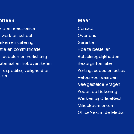
Responstijd
Touchscreen
orieën
Meer
Soort paneel
rs en electronica
Contact
LED backlight
, werk en school
Over ons
inken en catering
Garantie
Beeldoppervlakte
atie en communicatie
Hoe te bestellen
Beeldscherm vorm
meubelen en verlichting
Betaalmogelijkheden
teriaal en hobbyartikelen
Bezorginformatie
Responstijd (snel)
 expeditie, veiligheid en
Kortingscodes en acties
HDR-ondersteuning
heer
Retourvoorwaarden
Helderheid (typisch)
Veelgestelde Vragen
Kopen op Rekening
Kijkhoek, verticaal
Werken bij OfficeNext
Antireflectiescherm
Milieukeurmerken
OfficeNext in de Media
Display technologie
Beeldschermdiagonaal
Kijkhoek, horizontaal