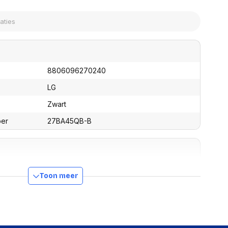
assen
(Point of Sale)
en
Mobiele pinautomaten
Laptoptassen, rugtassen
Alles in Betaaloplossingen POS
s
(Point of Sale)
satie en comfort
8806096270240
en en polssteunen
tenhouders
LG
ermfilters
Zwart
rm- en
teunen
ber
27BA45QB-B
bordlades
ions
Organisatie en comfort
2K
Toon meer
2560 x 1440 Pixels
98 percentage
8 b