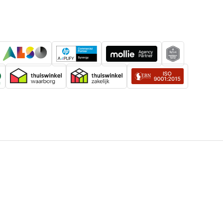
k)
350 cd_m2
ld)
99 percentage
GTG (Gray to Gray)
eid
75 Hz
euren
16,7 miljoen kleuren
verhouding
16:9
sRGB
 resoluties
2560 x 1440
DR)-
High Dynamic Range 10 (HDR10)
Zwart
Bedrijf