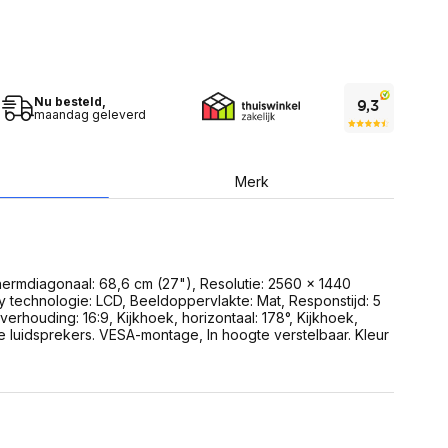
USB Sticks
 computer
Geheugenkaarten
ires
SSD behuizing
Computeraccessoires
Kaartlezers
Alles in Datadragers
Nu besteld,
ter
maandag geleverd
nenten
Data-opberging
enmodules
Voor CD/DVD
or
Merk
Alles in Data-opberging
arten
bord
Multimedia
r behuizing
Bluetooth Speakers
aarten
rmdiagonaal: 68,6 cm (27"), Resolutie: 2560 x 1440
Mediaspelers
en
ay technologie: LCD, Beeldoppervlakte: Mat, Responstijd: 5
DJ Gear
erhouding: 16:9, Kijkhoek, horizontaal: 178°, Kijkhoek,
ekaarten
Fototoestellen
e luidsprekers. VESA-montage, In hoogte verstelbaar. Kleur
schijfstations
Fotoprinter
 Computer componenten
Fotocamera accessoires
Alles in Multimedia
tassen,
sen en koffers
Betaaloplossingen POS