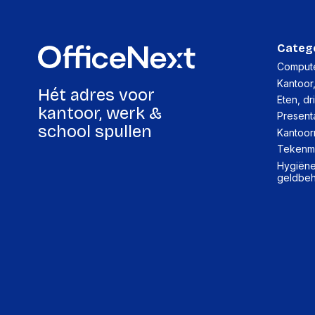
Categ
Compute
Kantoor
Hét adres voor
Eten, dr
kantoor, werk &
Present
school spullen
Kantoor
Tekenma
Hygiëne,
geldbe