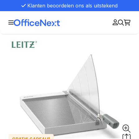
Klanten beoordelen ons als uitstekend