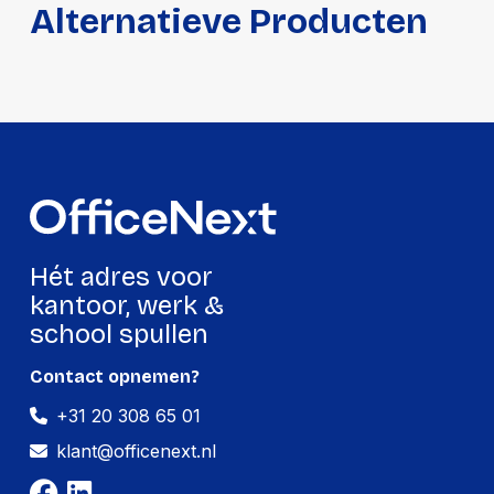
Alternatieve Producten
Hoogte:
120 millimeter
Lengte:
635 millimeter
Gewicht:
3710 gram
Per doos
Hoeveelheid:
4 stuks
Breedte:
-
Hét adres voor
Hoogte:
-
kantoor, werk &
school spullen
Lengte:
-
Gewicht:
-
Contact opnemen?
+31 20 308 65 01
klant@officenext.nl