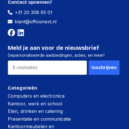
Contact opnemen?
Per stuk
+31 20 308 65 01
Hoeveelheid:
1 stuk
klant@officenext.nl
Breedte:
85 millimeter
Hoogte:
60 millimeter
Lengte:
170 millimeter
Meld je aan voor de nieuwsbrief
Gepersonaliseerde aanbiedingen, acties, en meer!
Gewicht:
300 gram
Email
Inschrijven
Per doos
Hoeveelheid:
6 stuks
Categorieën
Breedte:
205 millimeter
Computers en electronica
Kantoor, werk en school
Hoogte:
120 millimeter
Eten, drinken en catering
Lengte:
310 millimeter
Presentatie en communicatie
Gewicht:
1920 gram
Kantoormeubelen en