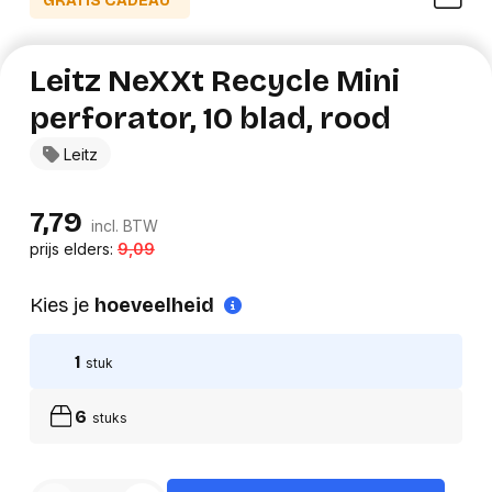
GRATIS CADEAU*
Leitz NeXXt Recycle Mini
perforator, 10 blad, rood
Leitz
7,79
incl. BTW
prijs elders:
9,09
Kies je
hoeveelheid
1
stuk
6
stuks