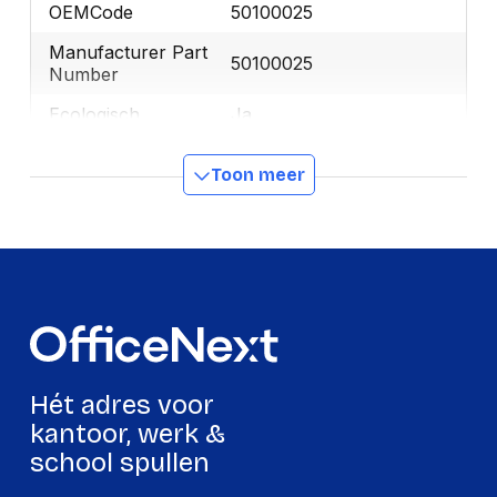
OEMCode
50100025
Manufacturer Part
50100025
Number
Ecologisch
Ja
GTIN
4002432135301
Toon meer
Productformaat
Lengte
170 mm
Breedte
85 mm
Hoogte
60 mm
Gewicht
300 g
Hét adres voor
kantoor, werk &
Verpakking
school spullen