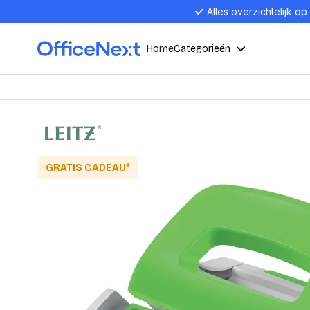
Alles overzichtelijk op
Home
Categorieën
Compu
Computers en electronica
Laptop
Kantoor, werk en school
Laptops
GRATIS CADEAU*
Desktop
Alles in 
Eten, drinken en catering
Barebon
Alles in L
Presentatie en communicatie
Monitor
Computer
Curved M
Kantoormeubelen en verlichting
Display p