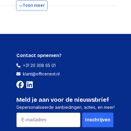
Toon meer
170 mm
85 mm
60 mm
300 g
Contact opnemen?
+31 20 308 65 01
klant@officenext.nl
1 stuk
Meld je aan voor de nieuwsbrief
85 millimeter
Gepersonaliseerde aanbiedingen, acties, en meer!
60 millimeter
Email
Inschrijven
170 millimeter