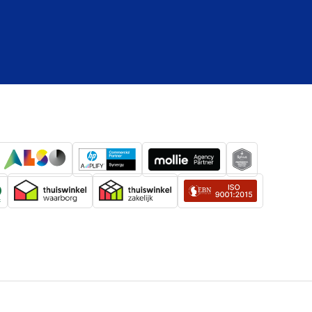
300 gram
6 stuks
205 millimeter
120 millimeter
310 millimeter
1920 gram