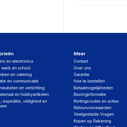
Productformaat
Lengte
Breedte
Hoogte
Gewicht
orieën
Meer
rs en electronica
Contact
Verpakking
, werk en school
Over ons
inken en catering
Garantie
Per stuk
atie en communicatie
Hoe te bestellen
meubelen en verlichting
Betaalmogelijkheden
Hoeveelheid:
teriaal en hobbyartikelen
Bezorginformatie
Breedte:
 expeditie, veiligheid en
Kortingscodes en acties
heer
Retourvoorwaarden
Hoogte:
Veelgestelde Vragen
Lengte:
Kopen op Rekening