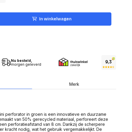
USB Sticks
 computer
Geheugenkaarten
ires
SSD behuizing
Computeraccessoires
In winkelwagen
Kaartlezers
Alles in Datadragers
ter
nenten
Data-opberging
enmodules
Voor CD/DVD
or
Alles in Data-opberging
arten
Nu besteld,
bord
morgen geleverd
Multimedia
r behuizing
Bluetooth Speakers
aarten
Mediaspelers
Merk
en
DJ Gear
ekaarten
Fototoestellen
schijfstations
Fotoprinter
 Computer componenten
Fotocamera accessoires
ni perforator in groen is een innovatieve en duurzame
Alles in Multimedia
emaakt van 50% gerecycled materiaal, perforeert deze
tassen,
 een perforatieafstand van 8 cm. Dankzij de scherpere
sen en koffers
er kracht nodig, wat het gebruik vergemakkelijkt. De
Betaaloplossingen POS