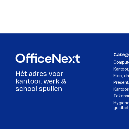
Categ
Compute
Kantoor
Hét adres voor
Eten, dr
kantoor, werk &
Present
school spullen
Kantoor
Tekenma
Hygiëne,
geldbe