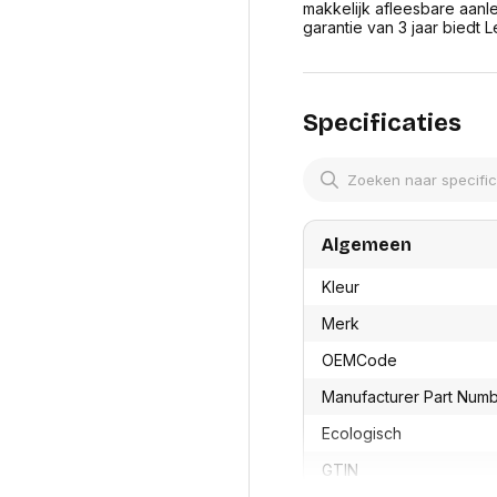
res
makkelijk afleesbare aanle
Laptopt
Beamer accesoires
garantie van 3 jaar biedt 
elefonie en
Rugtass
es
Alles in Beamers en accesoires
Alles in 
en koffer
s, oortjes en
Netwerk en internet
Specificaties
ires
Mesh wifi systemen
Organi
 headsets
Bedrade routers
Muismatt
oons
Draadloze routers
Documen
Netwerk extenders
Beeldsch
ens
Netwerk switches
Voet-, a
ccessoires
Algemeen
Netwerkkaarten
ruggens
eadsets, oortjes en
Netwerk transceiver modules
Toetsen
Kleur
es
Werkstat
Alles in Netwerk en internet
Merk
Alles in 
OEMCode
Manufacturer Part Num
Ecologisch
GTIN