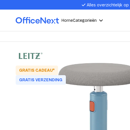
Alles overzichtelijk op
Home
Categorieën
Compu
Computers en electronica
Laptop
Kantoor, werk en school
Laptops
GRATIS CADEAU*
Desktop
GRATIS VERZENDING
Alles in 
Eten, drinken en catering
Barebon
Alles in L
Presentatie en communicatie
Monitor
Computer
Curved M
Kantoormeubelen en verlichting
Display p