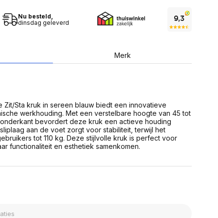
USB Sticks
 computer
Geheugenkaarten
ires
Nu besteld,
SSD behuizing
dinsdag geleverd
Computeraccessoires
Kaartlezers
Alles in Datadragers
ter
Merk
nenten
Data-opberging
enmodules
Voor CD/DVD
or
Alles in Data-opberging
arten
bord
 Zit/Sta kruk in sereen blauw biedt een innovatieve
ische werkhouding. Met een verstelbare hoogte van 45 tot
Multimedia
onderkant bevordert deze kruk een actieve houding
r behuizing
Bluetooth Speakers
liplaag aan de voet zorgt voor stabiliteit, terwijl het
aarten
bruikers tot 110 kg. Deze stijlvolle kruk is perfect voor
Mediaspelers
en
 functionaliteit en esthetiek samenkomen.
DJ Gear
ekaarten
Fototoestellen
schijfstations
Fotoprinter
 Computer componenten
Fotocamera accessoires
Alles in Multimedia
tassen,
sen en koffers
Betaaloplossingen POS