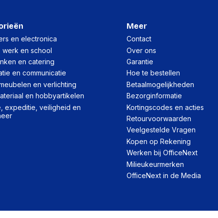
orieën
Meer
rs en electronica
Contact
, werk en school
Over ons
inken en catering
Garantie
atie en communicatie
Hoe te bestellen
meubelen en verlichting
Betaalmogelijkheden
teriaal en hobbyartikelen
Bezorginformatie
 expeditie, veiligheid en
Kortingscodes en acties
heer
Retourvoorwaarden
Veelgestelde Vragen
Kopen op Rekening
Werken bij OfficeNext
Milieukeurmerken
OfficeNext in de Media