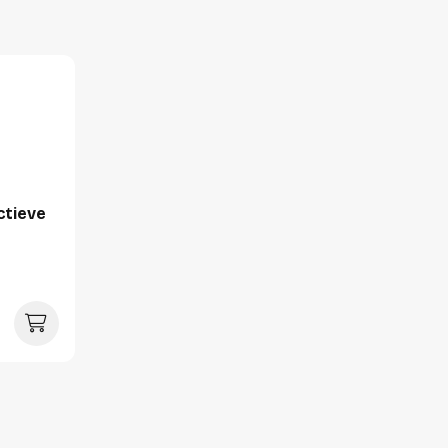
Verpakking
Per stuk
Hoeveelheid:
Breedte:
Hoogte:
ctieve
Lengte:
Gewicht: