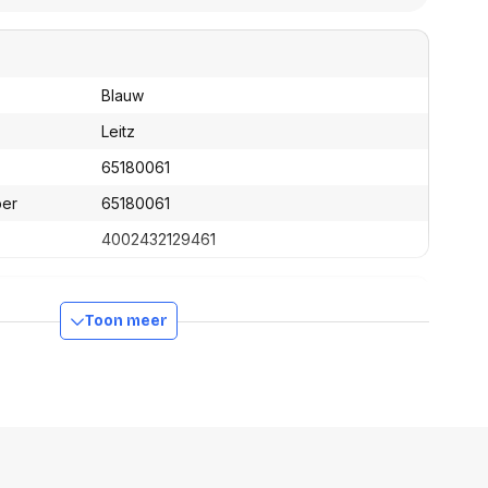
assen
(Point of Sale)
en
Mobiele pinautomaten
Laptoptassen, rugtassen
Alles in Betaaloplossingen POS
s
(Point of Sale)
Blauw
satie en comfort
Leitz
en en polssteunen
65180061
tenhouders
ber
65180061
ermfilters
rm- en
4002432129461
teunen
bordlades
ions
Organisatie en comfort
Toon meer
510 mm
390 mm
390 mm
8240 g