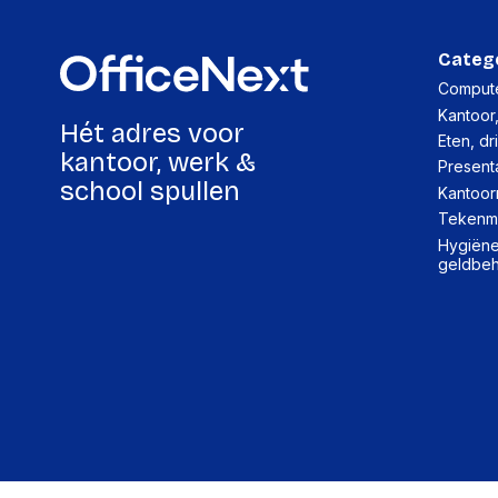
Categ
Compute
Kantoor
Hét adres voor
Eten, dr
kantoor, werk &
Present
school spullen
Kantoor
Tekenma
Hygiëne,
geldbe