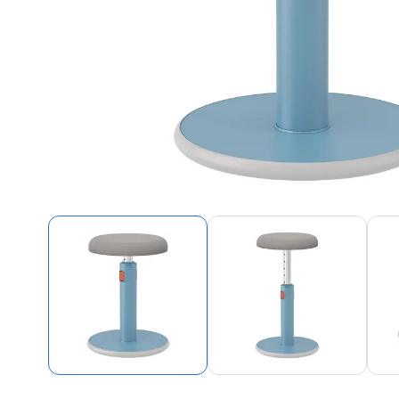
Alles in M
Tekenmateriaal en
hobbyartikelen
Tablets
Tablets
Hygiëne, expeditie, veiligheid en
Handtek
geldbeheer
Tabletto
Tabletbe
Tablet s
Pencil
Pencil ac
Alles in T
Telefon
accesso
Smartpho
Smartwat
accessor
A/V conf
Apple ka
Telecom 