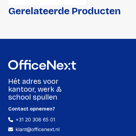
Lengte:
435 millimeter
Gerelateerde Producten
Gewicht:
1680 gram
Hét adres voor
kantoor, werk &
school spullen
Contact opnemen?
+31 20 308 65 01
klant@officenext.nl