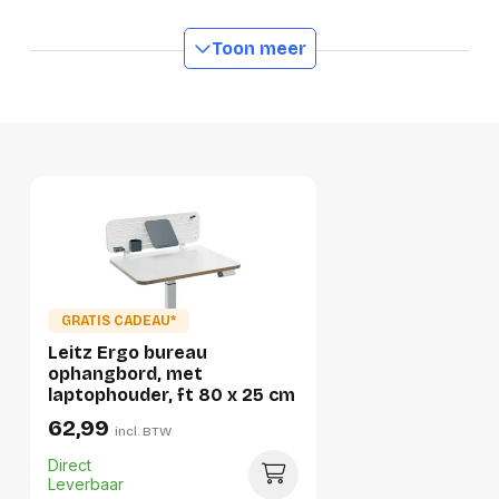
Toon meer
Productformaat
Lengte
435 mm
Breedte
285 mm
Hoogte
80 mm
Gewicht
1680 g
Verpakking
GRATIS CADEAU*
Per stuk
Leitz Ergo bureau
ophangbord, met
Hoeveelheid:
1 stuk
laptophouder, ft 80 x 25 cm
62,99
Breedte:
285 millimeter
incl. BTW
Direct
Hoogte:
80 millimeter
Leverbaar