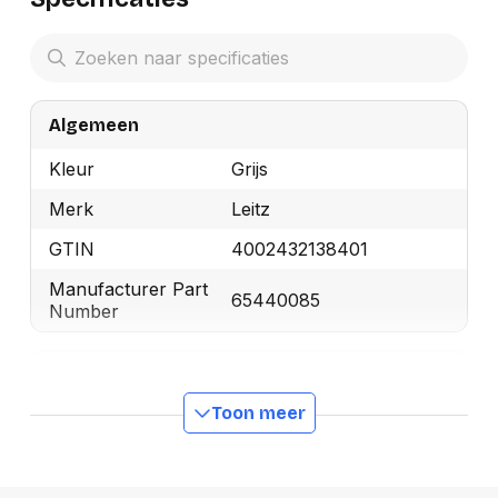
Algemeen
Kleur
Grijs
Merk
Leitz
GTIN
4002432138401
Manufacturer Part
65440085
Number
Productformaat
Toon meer
Lengte
440 mm
Breedte
390 mm