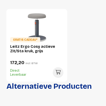
Hoogte
280 mm
Gewicht
6480 g
Verpakking
Per stuk
GRATIS CADEAU*
Hoeveelheid:
1 stuk
Leitz Ergo Cosy actieve
Zit/Sta kruk, grijs
Breedte:
390 millimeter
172,20
Hoogte:
280 millimeter
incl. BTW
Direct
Lengte:
440 millimeter
Leverbaar
Gewicht:
6480 gram
Alternatieve Producten