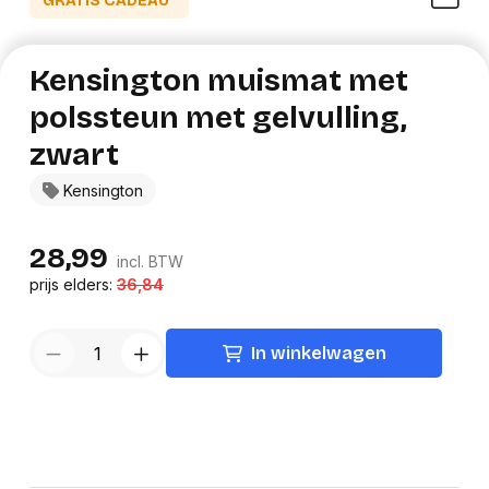
GRATIS CADEAU*
Kensington muismat met
polssteun met gelvulling,
zwart
Kensington
28,99
incl. BTW
prijs elders:
36,84
In winkelwagen