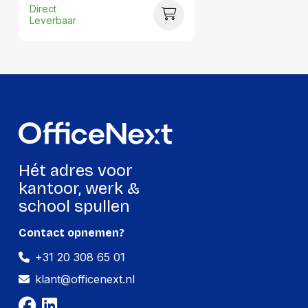
Direct
Gewicht:
410 gram
Leverbaar
Per doos
Hoeveelheid:
4 stuks
Breedte:
241 millimeter
Hoogte:
38 millimeter
Lengte:
329 millimeter
Hét adres voor
Gewicht:
410 gram
kantoor, werk &
school spullen
Contact opnemen?
+31 20 308 65 01
klant@officenext.nl