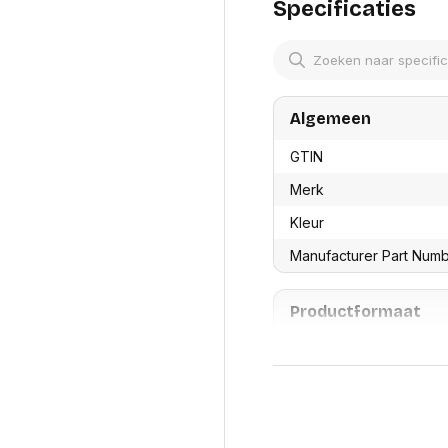
res
Specificaties
Laptopt
Beamer accesoires
elefonie en
Rugtass
es
Alles in Beamers en accesoires
Alles in 
en koffer
s, oortjes en
Netwerk en internet
ires
Algemeen
Mesh wifi systemen
Organi
 headsets
Bedrade routers
Muismatt
oons
GTIN
Draadloze routers
Documen
Netwerk extenders
Beeldsch
Merk
ens
Netwerk switches
Voet-, a
ccessoires
Kleur
Netwerkkaarten
ruggens
eadsets, oortjes en
Netwerk transceiver modules
Toetsen
Manufacturer Part Num
es
Werkstat
Alles in Netwerk en internet
Alles in 
Productformaat
Lengte
Breedte
Hoogte