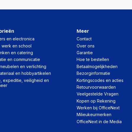
Lengte:
Gewicht:
orieën
Meer
rs en electronica
Contact
, werk en school
Over ons
inken en catering
Garantie
atie en communicatie
Hoe te bestellen
meubelen en verlichting
Betaalmogelijkheden
teriaal en hobbyartikelen
Bezorginformatie
 expeditie, veiligheid en
Kortingscodes en acties
heer
Retourvoorwaarden
Veelgestelde Vragen
Kopen op Rekening
Werken bij OfficeNext
Milieukeurmerken
OfficeNext in de Media