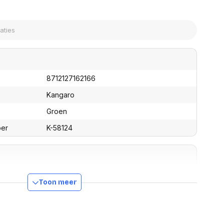
assen
(Point of Sale)
en
Mobiele pinautomaten
Laptoptassen, rugtassen
Alles in Betaaloplossingen POS
s
(Point of Sale)
satie en comfort
en en polssteunen
8712127162166
tenhouders
ermfilters
Kangaro
rm- en
Groen
teunen
bordlades
ber
K-58124
ions
Organisatie en comfort
0 mm
Toon meer
0 mm
0 mm