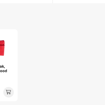
Gewicht
Verpakking
Per stuk
Hoeveelheid:
Breedte:
Hoogte:
Lengte:
ak,
Gewicht:
 rood
Per doos
Hoeveelheid:
Breedte:
Hoogte: